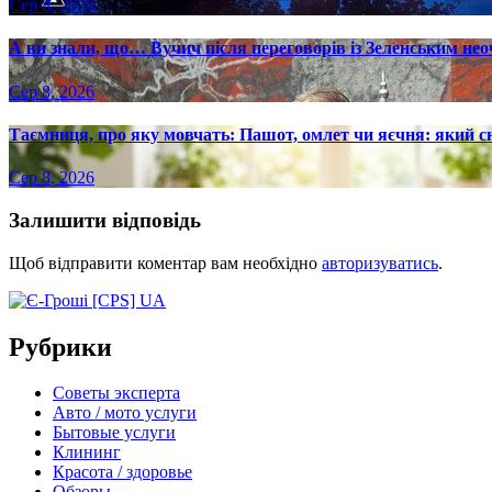
Сер 8, 2026
А ви знали, що… Вучич після переговорів із Зеленським нео
Сер 8, 2026
Таємниця, про яку мовчать: Пашот, омлет чи яєчня: який с
Сер 8, 2026
Залишити відповідь
Щоб відправити коментар вам необхідно
авторизуватись
.
Рубрики
Советы эксперта
Авто / мото услуги
Бытовые услуги
Клининг
Красота / здоровье
Обзоры