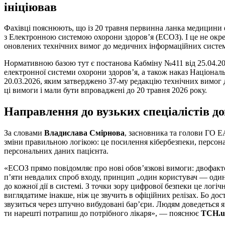
ініціював
Фахівці пояснюють, що із 20 травня первинна ланка медицини
з Електронною системою охорони здоров’я (ЕСОЗ). І це не окр
оновлених технічних вимог до медичних інформаційних систе
Нормативною базою тут є постанова Кабміну №411 від 25.04.2
електронної системи охорони здоров’я, а також наказ Націонал
20.03.2026, яким затверджено 37-му редакцію технічних вимог
ці вимоги і мали бути впроваджені до 20 травня 2026 року.
Направлення до вузьких спеціалістів д
За словами
Владислава Смірнова
, засновника та голови ГО 
зміни правильною логікою: це посилення кібербезпеки, персона
персональних даних пацієнта.
«ЕСОЗ прямо повідомляє про нові обов’язкові вимоги: двофакт
п’яти невдалих спроб входу, принцип „один користувач — один
до кожної дії в системі. З точки зору цифрової безпеки це логіч
виглядатиме інакше, ніж це звучить в офіційних релізах. Бо до
звузиться через штучно вибудовані бар’єри. Людям доведеться я
ти нарешті потрапиш до потрібного лікаря», — пояснює
ТСН.u