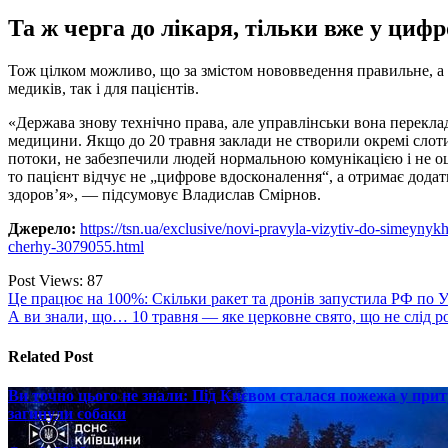
Та ж черга до лікаря, тільки вже у цифр
Тож цілком можливо, що за змістом нововведення правильне, а
медиків, так і для пацієнтів.
«Держава знову технічно права, але управлінськи вона переклад
медицини. Якщо до 20 травня заклади не створили окремі слоти 
потоки, не забезпечили людей нормальною комунікацією і не о
то пацієнт відчує не „цифрове вдосконалення“, а отримає додат
здоров’я», — підсумовує Владислав Смірнов.
Джерело:
https://tsn.ua/exclusive/novi-pravyla-vizytiv-do-simeynyk
cherhy-3079055.html
Post Views:
87
Навігація
Це працює на 100%: Скільки ракет та дронів запустила РФ по У
А ви знали, що… 10 травня — яке церковне свято, що не слід р
записів
Related Post
Ви точно цього не знали: Під Києвом сталася пожежа у прит
загинули собаки