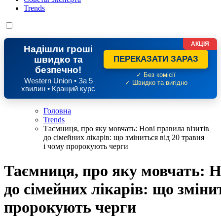
Trends
АКЦІЯ
Надішли гроші
швидко та
ПЕРЕКАЗАТИ ЗАРАЗ
безпечно!
✓ Без комісії
Western Union • За 5
✓ Швидко та вигідно
хвилин • Кращий курс
Головна
Trends
Таємниця, про яку мовчать: Нові правила візитів
до сімейних лікарів: що зміниться від 20 травня
і чому пророкують черги
Таємниця, про яку мовчать: Н
до сімейних лікарів: що змінит
пророкують черги