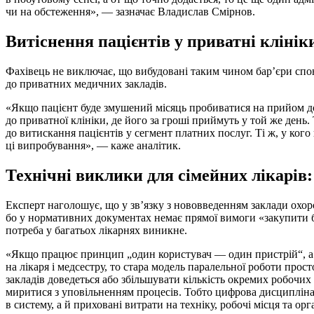
чи на обстеження», — зазначає Владислав Смірнов.
Витіснення пацієнтів у приватні клінік
Фахівець не виключає, що вибудовані таким чином бар’єри спо
до приватних медичних закладів.
«Якщо пацієнт буде змушений місяць пробиватися на прийом до 
до приватної клініки, де його за гроші приймуть у той же день
до витискання пацієнтів у сегмент платних послуг. Ті ж, у кого
ці випробування», — каже аналітик.
Технічні виклики для сімейних лікарів:
Експерт наголошує, що у зв’язку з нововведенням заклади охор
бо у нормативних документах немає прямої вимоги «закупити бі
потреба у багатьох лікарнях виникне.
«Якщо працює принцип „один користувач — один пристрій“, а в
на лікаря і медсестру, то стара модель паралельної роботи прос
закладів доведеться або збільшувати кількість окремих робочих 
миритися з уповільненням процесів. Тобто цифрова дисципліна
в систему, а й приховані витрати на техніку, робочі місця та о