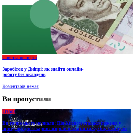
Советы эксперта
Заробіток у Дніпрі: як знайти онлайн-
роботу без вкладень
Коментарів немає
Ви пропустили
Trends
Ви точно цього не знали: Під Києвом сталася пожежа у
притулку для тварин: згоріли вольєри та кухня, загинули