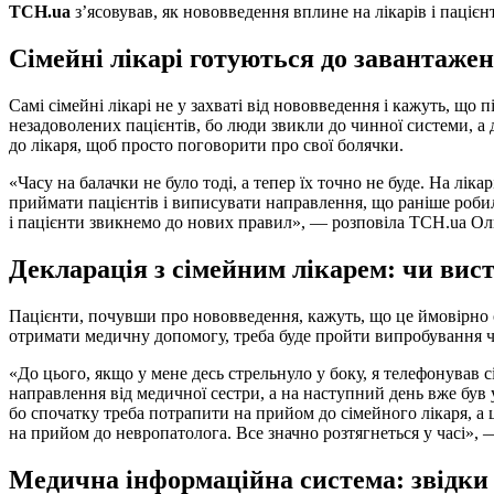
ТСН.ua
з’ясовував, як нововведення вплине на лікарів і пацієнт
Сімейні лікарі готуються до завантаже
Самі сімейні лікарі не у захваті від нововведення і кажуть, що п
незадоволених пацієнтів, бо люди звикли до чинної системи, а
до лікаря, щоб просто поговорити про свої болячки.
«Часу на балачки не було тоді, а тепер їх точно не буде. На лік
приймати пацієнтів і виписувати направлення, що раніше робила
і пацієнти звикнемо до нових правил», — розповіла ТСН.ua Ольг
Декларація з сімейним лікарем: чи вис
Пацієнти, почувши про нововведення, кажуть, що це ймовірно 
отримати медичну допомогу, треба буде пройти випробування ча
«До цього, якщо у мене десь стрельнуло у боку, я телефонував 
направлення від медичної сестри, а на наступний день вже був у
бо спочатку треба потрапити на прийом до сімейного лікаря, а ц
на прийом до невропатолога. Все значно розтягнеться у часі»,
Медична інформаційна система: звідки 