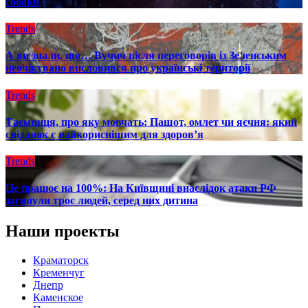
собаки
Trends
А ви знали, що… Вучич після переговорів із Зеленським
неочікувано висловився про українські території
Trends
Таємниця, про яку мовчать: Пашот, омлет чи яєчня: який
сніданок є найкориснішим для здоров’я
Trends
Це працює на 100%: На Київщині внаслідок атаки РФ
загинули троє людей, серед них дитина
Наши проекты
Краматорск
Кременчуг
Днепр
Каменское