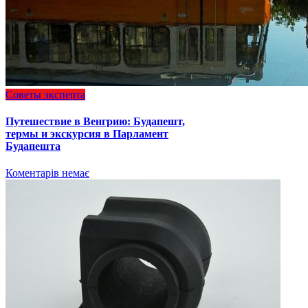
Советы эксперта
Путешествие в Венгрию: Будапешт,
термы и экскурсия в Парламент
Будапешта
Коментарів немає