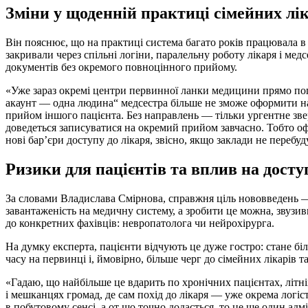
Зміни у щоденній практиці сімейних лі
Він пояснює, що на практиці система багато років працювала в
закривали через спільні логіни, паралельну роботу лікаря і ме
документів без окремого повноцінного прийому.
«Уже зараз окремі центри первинної ланки медицини прямо по
акаунт — одна людина“ медсестра більше не зможе оформити н
прийом іншого пацієнта. Без направлень — тільки ургентне зве
доведеться записуватися на окремий прийом завчасно. Тобто офі
нові бар’єри доступу до лікаря, звісно, якщо заклади не переб
Ризики для пацієнтів та вплив на досту
За словами Владислава Смірнова, справжня ціль нововведень 
завантаженість на медичну систему, а зробити це можна, звузи
до конкретних фахівців: невропатолога чи нейрохірурга.
На думку експерта, пацієнти відчують це дуже гостро: стане бі
часу на первинці і, ймовірно, більше черг до сімейних лікарів та
«Гадаю, що найбільше це вдарить по хронічних пацієнтах, літні
і мешканцях громад, де сам похід до лікаря — уже окрема логіс
в побутовому сенсі, а от що точно додасться, то це ще один адм