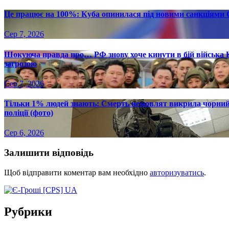
Це працює на 100%: Куба опинилася під новими санкціями С
Сер 7, 2026
Шокуюча правда про… РФ знову хоче кинути в бій війська 
загрозою
Сер 7, 2026
Тільки 1% людей знають: Смерть немовлят викрила чорний р
поліції (фото)
Сер 6, 2026
Залишити відповідь
Щоб відправити коментар вам необхідно
авторизуватись
.
Рубрики