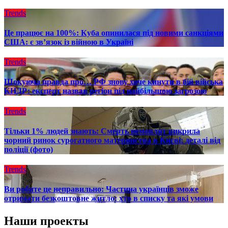
Trends
Це працює на 100%: Куба опинилася під новими санкціями
США: є зв’язок із війною в Україні
Trends
Шокуюча правда про… РФ знову хоче кинути в бій війська
КНДР: експерт назвав регіон під найбільшою загрозою
Trends
Тільки 1% людей знають: Смерть немовлят викрила
чорний ринок сурогатного материнства в Києві: деталі від
поліції (фото)
Trends
Ви робите це неправильно: Частина українців зможе
отримати безкоштовне житло: хто в списку та які умови
Наши проекты