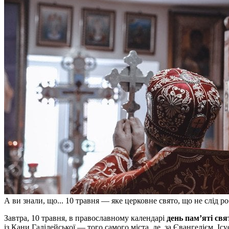
А ви знали, що... 10 травня — яке церковне свято, що не слід р
Завтра, 10 травня, в православному календарі
день пам’яті св
із Кани Галілейської — того самого міста, де, за Євангелієм, І