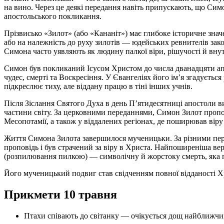
на вино. Через це деякі передання навіть припускають, що Сим
апостольського покликання.
Прізвисько «Зилот» (або «Кананіт») має глибоке історичне значе
або на належність до руху зилотів — юдейських ревнителів зако
Симона часто уявляють як людину палкої віри, рішучості й вну
Симон був покликаний Ісусом Христом до числа дванадцяти ап
чудес, смерті та Воскресіння. У Євангеліях його ім’я згадуєтьс
підкреслює тиху, але віддану працю в тіні інших учнів.
Після Зіслання Святого Духа в день П’ятидесятниці апостоли в
частини світу. За церковними переданнями, Симон Зилот пропов
Месопотамії, а також у віддалених регіонах, де поширював віру
Життя Симона Зилота завершилося мученицьки. За різними пере
проповідь і був страчений за віру в Христа. Найпоширеніша вер
(розпилювання пилкою) — символічну й жорстоку смерть, яка пі
Його мученицький подвиг став свідченням повної відданості Хр
Прикмети 10 травня
Птахи співають до світанку — очікується дощ найближчи