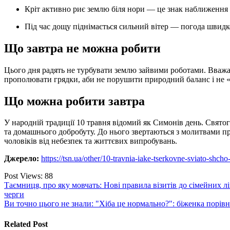
Кріт активно риє землю біля нори — це знак наближення
Під час дощу піднімається сильний вітер — погода швид
Що завтра не можна робити
Цього дня радять не турбувати землю зайвими роботами. Вважа
прополювати грядки, аби не порушити природний баланс і не «
Що можна робити завтра
У народній традиції 10 травня відомий як Симонів день. Свят
та домашнього добробуту. До нього звертаються з молитвами про
чоловіків від небезпек та життєвих випробувань.
Джерело:
https://tsn.ua/other/10-travnia-iake-tserkovne-sviato-shc
Post Views:
88
Навігація
Таємниця, про яку мовчать: Нові правила візитів до сімейних лі
черги
записів
Ви точно цього не знали: "Хіба це нормально?": біженка порівн
Related Post