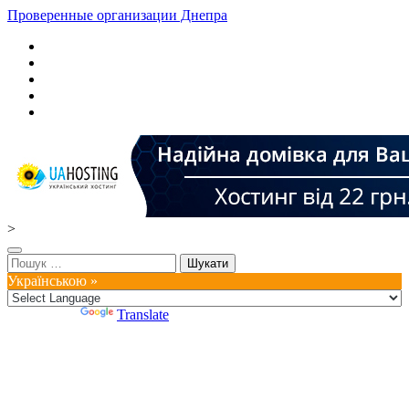
Проверенные организации Днепра
>
Пошук:
Українською »
Powered by
Translate