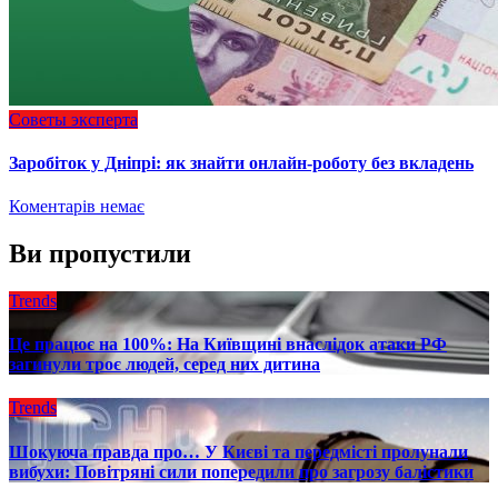
Советы эксперта
Заробіток у Дніпрі: як знайти онлайн-роботу без вкладень
Коментарів немає
Ви пропустили
Trends
Це працює на 100%: На Київщині внаслідок атаки РФ
загинули троє людей, серед них дитина
Trends
Шокуюча правда про… У Києві та передмісті пролунали
вибухи: Повітряні сили попередили про загрозу балістики