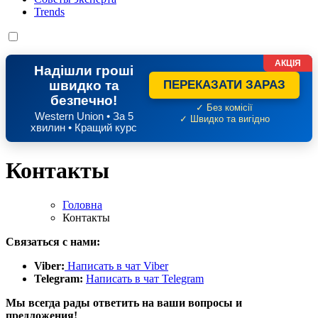
Trends
АКЦІЯ
Надішли гроші
швидко та
ПЕРЕКАЗАТИ ЗАРАЗ
безпечно!
✓ Без комісії
Western Union • За 5
✓ Швидко та вигідно
хвилин • Кращий курс
Контакты
Головна
Контакты
Связаться с нами:
Viber:
Написать в чат Viber
Telegram:
Написать в чат Telegram
Мы всегда рады ответить на ваши вопросы и
предложения!