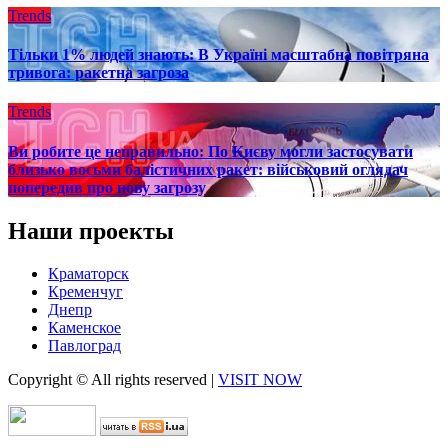
Trends
Тільки 1% людей знають: В Україні масштабна повітряна
тривога: ракетна загроза
Trends
Ви робите це неправильно: По Києву могли застосувати
близько восьми балістичних ракет: військовий оглядач
попередив про нову загрозу
Наши проекты
Краматорск
Кременчуг
Днепр
Каменское
Павлоград
Copyright © All rights reserved
|
VISIT NOW