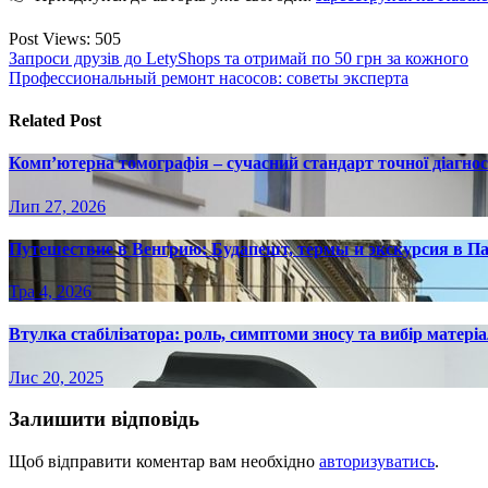
Post Views:
505
Навігація
Запроси друзів до LetyShops та отримай по 50 грн за кожного
Профессиональный ремонт насосов: советы эксперта
записів
Related Post
Комп’ютерна томографія – сучасний стандарт точної діагно
Лип 27, 2026
Путешествие в Венгрию: Будапешт, термы и экскурсия в П
Тра 4, 2026
Втулка стабілізатора: роль, симптоми зносу та вибір матері
Лис 20, 2025
Залишити відповідь
Щоб відправити коментар вам необхідно
авторизуватись
.