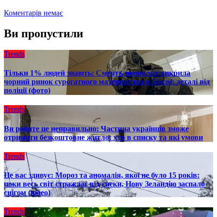
Коментарів немає
Ви пропустили
Trends
Тільки 1% людей знають: Смерть немовлят викрила
чорний ринок сурогатного материнства в Києві: деталі від
поліції (фото)
Trends
Ви робите це неправильно: Частина українців зможе
отримати безкоштовне житло: хто в списку та які умови
Trends
Це вас здивує: Мороз та аномалія, якої не було 15 років:
поки весь світ страждає від спеки, Нову Зеландію заспало
снігом (відео)
Trends