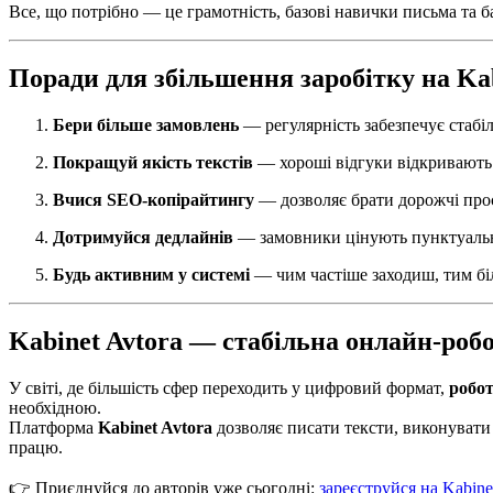
Все, що потрібно — це грамотність, базові навички письма та 
Поради для збільшення заробітку на Kab
Бери більше замовлень
— регулярність забезпечує стабіл
Покращуй якість текстів
— хороші відгуки відкривають 
Вчися SEO-копірайтингу
— дозволяє брати дорожчі про
Дотримуйся дедлайнів
— замовники цінують пунктуальн
Будь активним у системі
— чим частіше заходиш, тим біл
Kabinet Avtora — стабільна онлайн-роб
У світі, де більшість сфер переходить у цифровий формат,
робот
необхідною.
Платформа
Kabinet Avtora
дозволяє писати тексти, виконувати 
працю.
👉 Приєднуйся до авторів уже сьогодні:
зареєструйся на Kabine