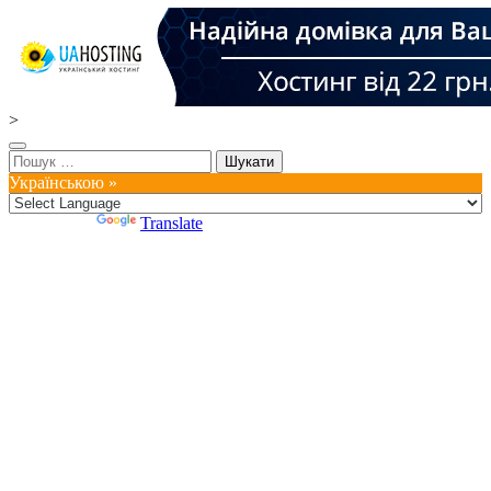
>
Пошук:
Українською »
Powered by
Translate