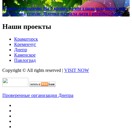
Узнайте першими: На Україну разом з похолоданням суне
небезпечна стихія: Діденко назвала дати і регіони (мапа)
Наши проекты
Краматорск
Кременчуг
Днепр
Каменское
Павлоград
Copyright © All rights reserved
|
VISIT NOW
Проверенные организации Днепра