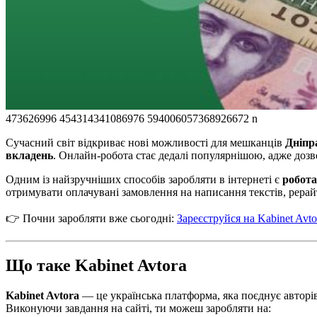
473626996 454314341086976 594006057368926672 n
Сучасний світ відкриває нові можливості для мешканців
Дніпр
вкладень
. Онлайн-робота стає дедалі популярнішою, адже дозв
Одним із найзручніших способів заробляти в інтернеті є
робота
отримувати оплачувані замовлення на написання текстів, рерайт
👉 Почни заробляти вже сьогодні:
Зареєструйся на Kabinet Avt
Що таке Kabinet Avtora
Kabinet Avtora
— це українська платформа, яка поєднує авторів 
Виконуючи завдання на сайті, ти можеш заробляти на: