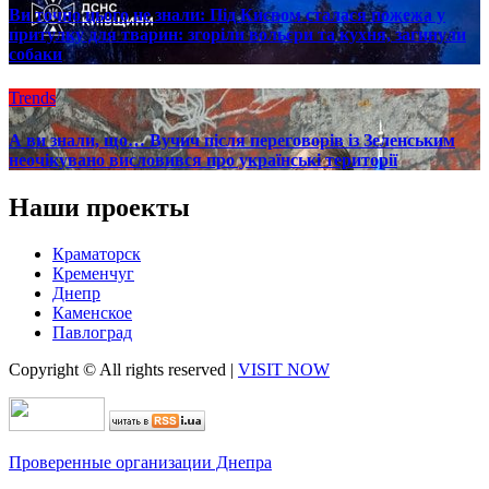
Ви точно цього не знали: Під Києвом сталася пожежа у
притулку для тварин: згоріли вольєри та кухня, загинули
собаки
Trends
А ви знали, що… Вучич після переговорів із Зеленським
неочікувано висловився про українські території
Наши проекты
Краматорск
Кременчуг
Днепр
Каменское
Павлоград
Copyright © All rights reserved
|
VISIT NOW
Проверенные организации Днепра