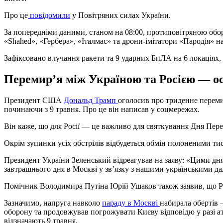
Про це
повідомили
у Повітряних силах України.
За попередніми даними, станом на 08:00, протиповітряною об
«Shahed», «Гербера», «Італмас» та дрони-імітатори «Пародія» на 
Зафіксовано влучання ракети та 9 ударних БпЛА на 6 локаціях, 
Перемир’я між Україною та Росією — о
Президент США
Дональд Трамп
оголосив про триденне перемир
починаючи з 9 травня. Про це він написав у соцмережах.
Він каже, що для Росії — це важливо для святкування Дня Пере
Окрім зупинки усіх обстрілів відбудеться обмін полоненими тис
Президент України Зеленський відреагував на заяву: «Цими дня
завтрашнього дня в Москві у звʼязку з нашими українськими д
Помічник Володимира Путіна Юрій Ушаков також заявив, що Р
Зазначимо, напруга навколо
параду в Москві
набирала обертів
оборону та продовжував погрожувати Києву відповідю у разі ат
відзначають 9 травня.