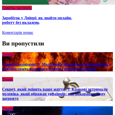
Советы эксперта
Заробіток у Дніпрі: як знайти онлайн-
роботу без вкладень
Коментарів немає
Ви пропустили
Trends
Узнайте першими: У Мелітополі пролунала серія вибухів:
повідомляють про атаку дронів і перебої зі світлом
Trends
Секрет, який змінить ваше життя: У Кракові затримали
чоловіка, який ображав українців: яке покарання йому
загрожує
Trends