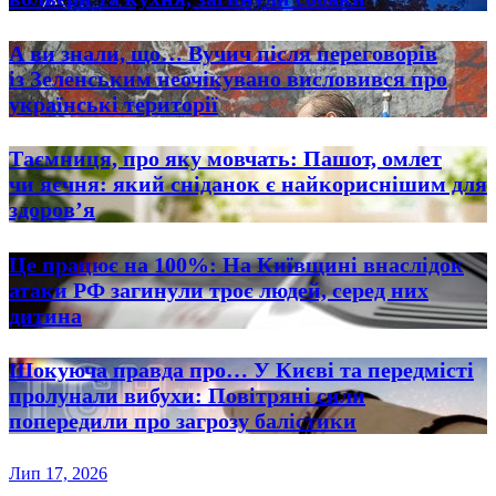
А ви знали, що… Вучич після переговорів
із Зеленським неочікувано висловився про
українські території
Таємниця, про яку мовчать: Пашот, омлет
чи яєчня: який сніданок є найкориснішим для
здоров’я
Це працює на 100%: На Київщині внаслідок
атаки РФ загинули троє людей, серед них
дитина
Шокуюча правда про… У Києві та передмісті
пролунали вибухи: Повітряні сили
попередили про загрозу балістики
Лип 17, 2026