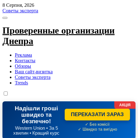
8 Серпня, 2026
Советы эксперта
Проверенные организации
Днепра
Реклама
Контакты
Обзоры
Ваш сайт-визитка
Советы эксперта
Trends
АКЦІЯ
Надішли гроші
швидко та
ПЕРЕКАЗАТИ ЗАРАЗ
безпечно!
✓ Без комісії
Western Union • За 5
✓ Швидко та вигідно
хвилин • Кращий курс