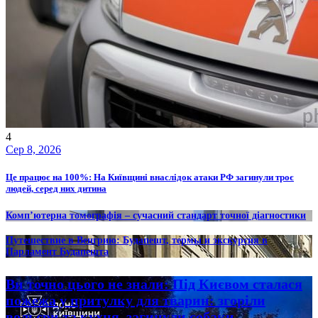
4
Сер 8, 2026
Це працює на 100%: На Київщині внаслідок атаки РФ загинули троє
людей, серед них дитина
Комп’ютерна томографія – сучасний стандарт точної діагностики
Путешествие в Венгрию: Будапешт, термы и экскурсия в
Парламент Будапешта
Ви точно цього не знали: Під Києвом сталася
пожежа у притулку для тварин: згоріли
вольєри та кухня, загинули собаки