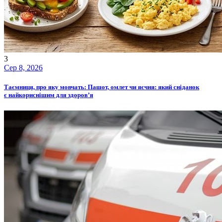
3
Сер 8, 2026
Таємниця, про яку мовчать: Пашот, омлет чи яєчня: який сніданок
є найкориснішим для здоров’я