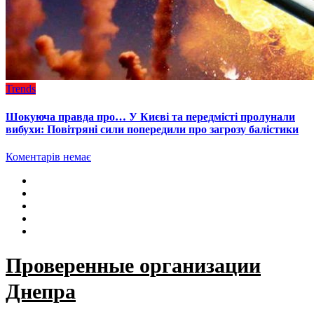
Trends
Шокуюча правда про… У Києві та передмісті пролунали
вибухи: Повітряні сили попередили про загрозу балістики
Коментарів немає
Проверенные организации
Днепра