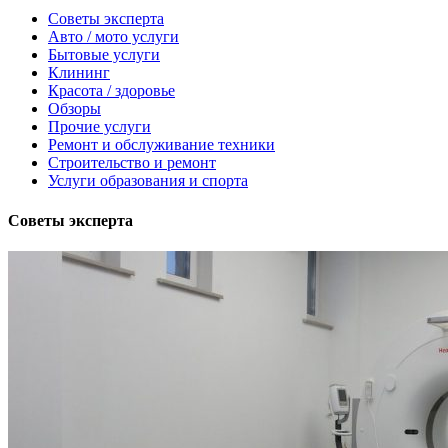
Советы эксперта
Авто / мото услуги
Бытовые услуги
Клининг
Красота / здоровье
Обзоры
Прочие услуги
Ремонт и обслуживание техники
Строительство и ремонт
Услуги образования и спорта
Советы эксперта