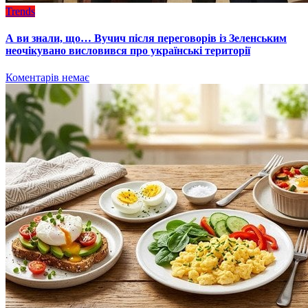
Trends
А ви знали, що… Вучич після переговорів із Зеленським
неочікувано висловився про українські території
Коментарів немає