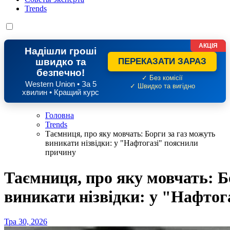
Trends
АКЦІЯ
Надішли гроші
швидко та
ПЕРЕКАЗАТИ ЗАРАЗ
безпечно!
✓ Без комісії
Western Union • За 5
✓ Швидко та вигідно
хвилин • Кращий курс
Головна
Trends
Таємниця, про яку мовчать: Борги за газ можуть
виникати нізвідки: у "Нафтогазі" пояснили
причину
Таємниця, про яку мовчать: Б
виникати нізвідки: у "Нафтог
Тра 30, 2026