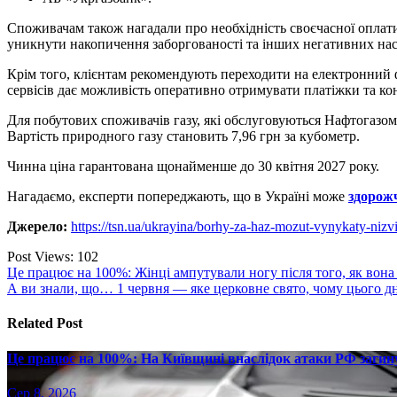
Споживачам також нагадали про необхідність своєчасної оплати
уникнути накопичення заборгованості та інших негативних насл
Крім того, клієнтам рекомендують переходити на електронний
сервісів дає можливість оперативно отримувати платіжки та ко
Для побутових споживачів газу, які обслуговуються Нафтогазо
Вартість природного газу становить 7,96 грн за кубометр.
Чинна ціна гарантована щонайменше до 30 квітня 2027 року.
Нагадаємо, експерти попереджають, що в Україні може
здорож
Джерело:
https://tsn.ua/ukrayina/borhy-za-haz-mozut-vynykaty-niz
Post Views:
102
Навігація
Це працює на 100%: Жінці ампутували ногу після того, як вона
А ви знали, що… 1 червня — яке церковне свято, чому цього д
записів
Related Post
Це працює на 100%: На Київщині внаслідок атаки РФ загину
Сер 8, 2026