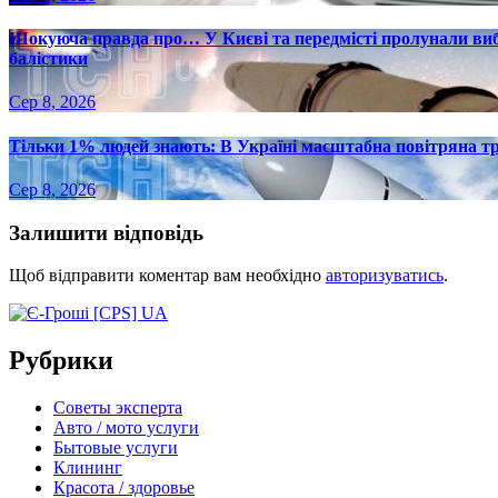
Шокуюча правда про… У Києві та передмісті пролунали вибу
балістики
Сер 8, 2026
Тільки 1% людей знають: В Україні масштабна повітряна тр
Сер 8, 2026
Залишити відповідь
Щоб відправити коментар вам необхідно
авторизуватись
.
Рубрики
Советы эксперта
Авто / мото услуги
Бытовые услуги
Клининг
Красота / здоровье