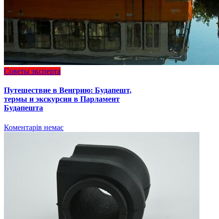
Советы эксперта
Путешествие в Венгрию: Будапешт,
термы и экскурсия в Парламент
Будапешта
Коментарів немає