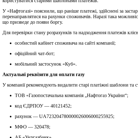
користуватися старими шаблонами платежів.
У «Нафтогазі» пояснили, що раніше платежі, здійснені за заст
перенаправлятися на рахунки споживачів. Наразі така можливіст
що призведе до появи боргу.
Для перевірки стану розрахунків та надходження платежів кліє
особистий кабінет споживача на сайті компанії;
офіційний чат-бот;
мобільний застосунок «Куб».
Актуальні реквізити для оплати газу
У компанії рекомендують видалити старі платіжні шаблони та с
ТОВ «Газопостачальна компанія „Нафтогаз України“;
код ЄДРПОУ — 40121452;
рахунок — UA723204780000026006000255925;
МФО — 320478;
АБ «Укргазбанк».