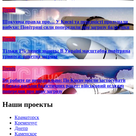
Trends
Шокуюча правда про… У Києві та передмісті пролунали
вибухи: Повітряні сили попередили про загрозу балістики
Trends
Тільки 1% людей знають: В Україні масштабна повітряна
тривога: ракетна загроза
Trends
Ви робите це неправильно: По Києву могли застосувати
близько восьми балістичних ракет: військовий оглядач
попередив про нову загрозу
Наши проекты
Краматорск
Кременчуг
Днепр
Каменское