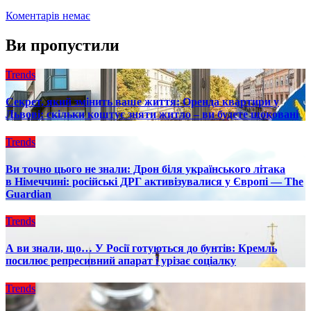
Коментарів немає
Ви пропустили
Trends
Секрет, який змінить ваше життя: Оренда квартири у
Львові: скільки коштує зняти житло – ви будете шоковані
Trends
Ви точно цього не знали: Дрон біля українського літака
в Німеччині: російські ДРГ активізувалися у Європі — The
Guardian
Trends
А ви знали, що… У Росії готуються до бунтів: Кремль
посилює репресивний апарат і урізає соціалку
Trends