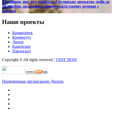
Таємниця, про яку мовчать: Грузинське ароматне лобіо за
30 хвилин: як швидко приготувати смачну вечерю з
квасолі
Наши проекты
Краматорск
Кременчуг
Днепр
Каменское
Павлоград
Copyright © All rights reserved
|
VISIT NOW
Проверенные организации Днепра