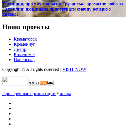
Таємниця, про яку мовчать: Грузинське ароматне лобіо за
30 хвилин: як швидко приготувати смачну вечерю з
квасолі
Наши проекты
Краматорск
Кременчуг
Днепр
Каменское
Павлоград
Copyright © All rights reserved
|
VISIT NOW
Проверенные организации Днепра