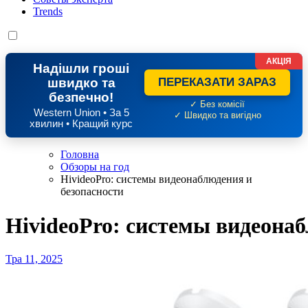
Trends
АКЦІЯ
Надішли гроші
швидко та
ПЕРЕКАЗАТИ ЗАРАЗ
безпечно!
✓ Без комісії
Western Union • За 5
✓ Швидко та вигідно
хвилин • Кращий курс
Головна
Обзоры на год
HivideoPro: системы видеонаблюдения и
безопасности
HivideoPro: системы видеонаб
Тра 11, 2025