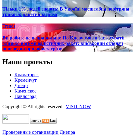
Тільки 1% людей знають: В Україні масштабна повітряна
тривога: ракетна загроза
Trends
Ви робите це неправильно: По Києву могли застосувати
близько восьми балістичних ракет: військовий оглядач
попередив про нову загрозу
Наши проекты
Краматорск
Кременчуг
Днепр
Каменское
Павлоград
Copyright © All rights reserved
|
VISIT NOW
Проверенные организации Днепра