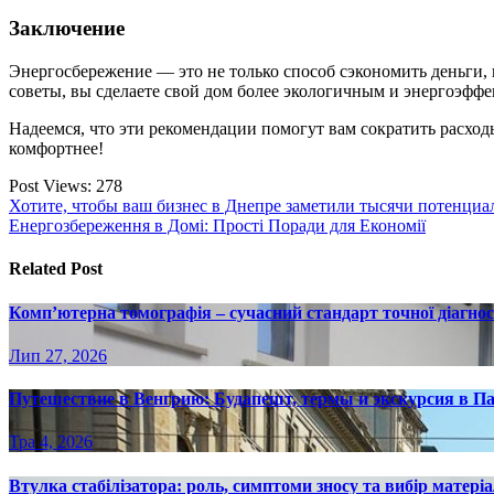
Заключение
Энергосбережение — это не только способ сэкономить деньги,
советы, вы сделаете свой дом более экологичным и энергоэфф
Надеемся, что эти рекомендации помогут вам сократить расход
комфортнее!
Post Views:
278
Навігація
Хотите, чтобы ваш бизнес в Днепре заметили тысячи потенци
Енергозбереження в Домі: Простi Поради для Економії
записів
Related Post
Комп’ютерна томографія – сучасний стандарт точної діагно
Лип 27, 2026
Путешествие в Венгрию: Будапешт, термы и экскурсия в П
Тра 4, 2026
Втулка стабілізатора: роль, симптоми зносу та вибір матері