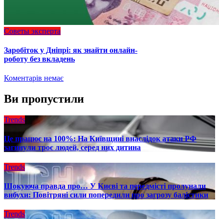
Советы эксперта
Заробіток у Дніпрі: як знайти онлайн-
роботу без вкладень
Коментарів немає
Ви пропустили
Trends
Це працює на 100%: На Київщині внаслідок атаки РФ
загинули троє людей, серед них дитина
Trends
Шокуюча правда про… У Києві та передмісті пролунали
вибухи: Повітряні сили попередили про загрозу балістики
Trends