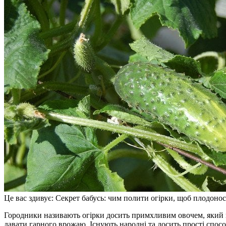
Це вас здивує: Секрет бабусь: чим полити огірки, щоб плодонос
Городники називають огірки досить примхливим овочем, який навіть за умов гарного росту та цвітіння, може не
давати гарного врожаю. Існують народні та досить прості спо