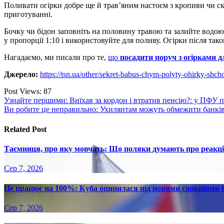
Поливати огірки добре ще й трав’яним настоєм з кропиви чи ск
приготуванні.
Бочку чи бідон заповніть на половину травою та залийте водою
у пропорції 1:10 і використовуйте для поливу. Огірки після та
Нагадаємо, ми писали про те,
що
посадити поруч з огірками д
Джерело:
https://tsn.ua/other/sekret-babus-chym-polyty-ohirky-sh
Post Views:
87
Навігація
Узнайте першими: Виїхав за кордон і втратив пенсію?: у ПФУ 
Ви робите це неправильно: Ухилянтам можуть обмежити банківс
записів
Related Post
Таємниця, про яку мовчать: Що поляки думають про реакці
Сер 7, 2026
Це працює на 100%: Куба опинилася під новими санкціями С
Сер 7, 2026