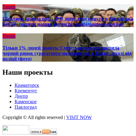
Trends
Шокуюча правда про… РФ знову хоче кинути в бій війська
КНДР: експерт назвав регіон під найбільшою загрозою
Trends
Тільки 1% людей знають: Смерть немовлят викрила
чорний ринок сурогатного материнства в Києві: деталі від
поліції (фото)
Наши проекты
Краматорск
Кременчуг
Днепр
Каменское
Павлоград
Copyright © All rights reserved
|
VISIT NOW