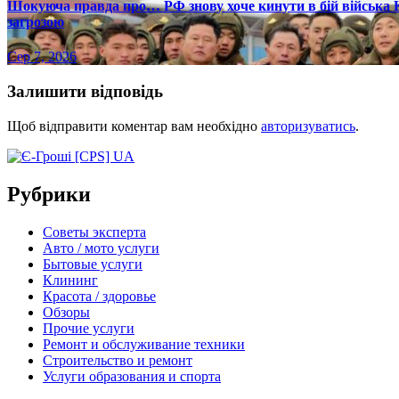
Шокуюча правда про… РФ знову хоче кинути в бій війська 
загрозою
Сер 7, 2026
Залишити відповідь
Щоб відправити коментар вам необхідно
авторизуватись
.
Рубрики
Советы эксперта
Авто / мото услуги
Бытовые услуги
Клининг
Красота / здоровье
Обзоры
Прочие услуги
Ремонт и обслуживание техники
Строительство и ремонт
Услуги образования и спорта