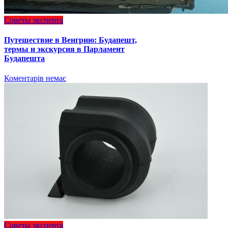
Советы эксперта
Путешествие в Венгрию: Будапешт,
термы и экскурсия в Парламент
Будапешта
Коментарів немає
Советы эксперта