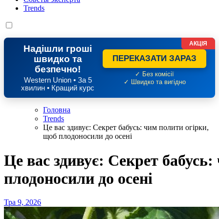
Trends
АКЦІЯ
Надішли гроші
швидко та
ПЕРЕКАЗАТИ ЗАРАЗ
безпечно!
✓ Без комісії
Western Union • За 5
✓ Швидко та вигідно
хвилин • Кращий курс
Головна
Trends
Це вас здивує: Секрет бабусь: чим полити огірки,
щоб плодоносили до осені
Це вас здивує: Секрет бабусь:
плодоносили до осені
Тра 9, 2026