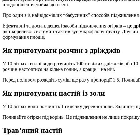
плодоношення майже до осені.
Про один з із найвідоміших “бабусиних” способів підживлення 
Ефективні та досить дешеві засоби підживлення огірків – це
др
ріст кореневої системи та активізує мікрофлору ґрунту. Другий 
формування плодів.
Як приготувати розчин з дріжджів
У 10 літрах теплої води розчиніть 100 г свіжих дріжджів або 10
розчин настоятися на кілька годин, а краще – на ніч.
Перед поливом розведіть суміш ще раз у пропорції 1:5. Поливайт
Як приготувати настій із золи
У 10 літрах води розчиніть 1 склянку деревної золи. Залиште, щ
Поливайте огірки під корінь. Це підживлення не лише покращу
Трав’яний настій