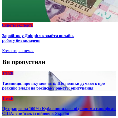
Советы эксперта
Заробіток у Дніпрі: як знайти онлайн-
роботу без вкладень
Коментарів немає
Ви пропустили
Trends
Таємниця, про яку мовчать: Що поляки думають про
реакцію влади на російську ракету: опитування
Trends
Це працює на 100%: Куба опинилася під новими санкціями
США: є зв’язок із війною в Україні