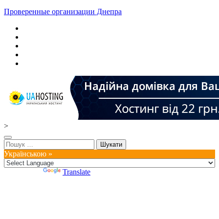
Проверенные организации Днепра
>
Пошук:
Українською »
Powered by
Translate