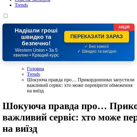
Trends
АКЦІЯ
Надішли гроші
швидко та
ПЕРЕКАЗАТИ ЗАРАЗ
безпечно!
✓ Без комісії
Western Union • За 5
✓ Швидко та вигідно
хвилин • Кращий курс
Головна
Trends
Шокуюча правда про… Прикордонники запустили
важливий сервіс: хто може перевірити обмеження
на виїзд
Шокуюча правда про… Прико
важливий сервіс: хто може пе
на виїзд