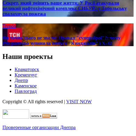
Секрет, який змінить ваше життя: У Росії атакували
великий нафтохімічний комплекс СИБУР: у Тобольську
спалахнула пожежа
Trends
Ви точно цього не знали: Провал "суперзброї"?: чому
РФ раптово зупинила випуск "Кинджалів" і Х-32
Наши проекты
Краматорск
Кременчуг
Днепр
Каменское
Павлоград
Copyright © All rights reserved
|
VISIT NOW
Проверенные организации Днепра