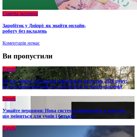
Советы эксперта
Заробіток у Дніпрі: як знайти онлайн-
роботу без вкладень
Коментарів немає
Ви пропустили
Trends
Це вас здивує: Календар рибалки на вересень 2026 року:
коли клюватиме риба та які дні будуть найвдалішими
Trends
Узнайте першими: Нова система оцінювання в школах:
що зміниться для учнів і батьків
Trends