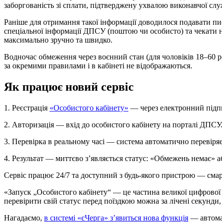
заборгованість зі сплати, підтверджену ухвалою виконавчої сл
Раніше для отримання такої інформації доводилося подавати п
спеціальної інформації ДПСУ (поштою чи особисто) та чекати на
максимально зручно та швидко.
Водночас обмеження через воєнний стан (для чоловіків 18–60 ро
за окремими правилами і в кабінеті не відображаються.
Як працює новий сервіс
1. Реєстрація
«Особистого кабінету»
— через електронний підпис
2. Авторизація — вхід до особистого кабінету на порталі ДПСУ
3. Перевірка в реальному часі — система автоматично перевіря
4. Результат — миттєво з’являється статус: «Обмежень немає» 
Сервіс працює 24/7 та доступний з будь-якого пристрою — сма
«Запуск „Особистого кабінету“ — це частина великої цифрової
перевірити свій статус перед поїздкою можна за лічені секунди
Нагадаємо,
в системі «єЧерга» з’явиться нова функція
— автомат