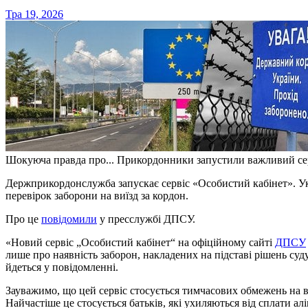
Тра 19, 2026
Шокуюча правда про... Прикордонники запустили важливий сер
Держприкордонслужба запускає сервіс «Особистий кабінет». Українці отримали можливість самостійних онлайн-
перевірок заборони на виїзд за кордон.
Про це
повідомили
у пресслужбі ДПСУ.
«Новий сервіс „Особистий кабінет“ на офіційному сайті
ДПСУ
лише про наявність заборон, накладених на підставі рішень су
йдеться у повідомленні.
Зауважимо, що цей сервіс стосується тимчасових обмежень на 
Найчастіше це стосується батьків, які ухиляються від сплати ал