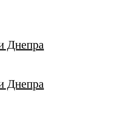
и Днепра
и Днепра