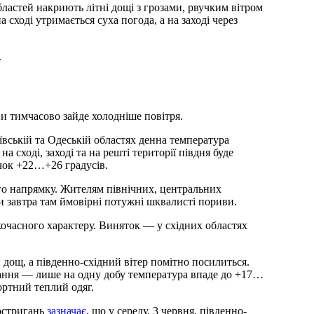
бластей накриють літні дощі з грозами, рвучким вітром
а сході утримається суха погода, а на заході через
.
и тимчасово зайде холодніше повітря.
аївській та Одеській областях денна температура
 сході, заході та на решті території півдня буде
чок +22…+26 градусів.
ого напрямку. Жителям північних, центральних
ки завтра там ймовірні потужні шквалисті пориви.
очасного характеру. Виняток — у східних областях
дощ, а південно-східний вітер помітно посилиться.
одання — лише на одну добу температура впаде до +17…
ортний теплий одяг.
остригань
зазначає
, що у середу, 3 червня, південно-