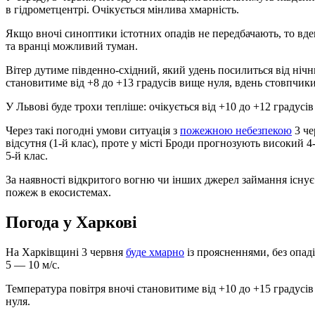
в гідрометцентрі. Очікується мінлива хмарність.
Якщо вночі синоптики істотних опадів не передбачають, то вде
та вранці можливий туман.
Вітер дутиме південно-східний, який удень посилиться від нічни
становитиме від +8 до +13 градусів вище нуля, вдень стовпчик
У Львові буде трохи тепліше: очікується від +10 до +12 градусі
Через такі погодні умови ситуація з
пожежною небезпекою
3 че
відсутня (1-й клас), проте у місті Броди прогнозують високий 4
5-й клас.
За наявності відкритого вогню чи інших джерел займання існу
пожеж в екосистемах.
Погода у Харкові
На Харківщині 3 червня
буде хмарно
із проясненнями, без опаді
5 — 10 м/с.
Температура повітря вночі становитиме від +10 до +15 градусів 
нуля.