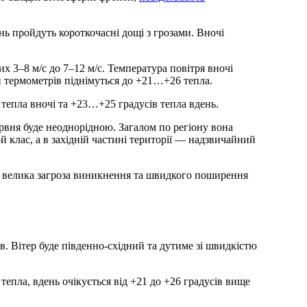
нь пройдуть короткочасні дощі з грозами. Вночі
х 3–8 м/с до 7–12 м/с. Температура повітря вночі
и термометрів піднімуться до +21…+26 тепла.
в тепла вночі та +23…+25 градусів тепла вдень.
рвня буде неоднорідною. Загалом по регіону вона
-й клас, а в західній частині території — надзвичайний
є велика загроза виникнення та швидкого поширення
в. Вітер буде південно-східний та дутиме зі швидкістю
тепла, вдень очікується від +21 до +26 градусів вище