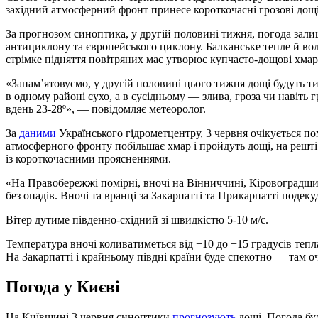
західний атмосферний фронт принесе короткочасні грозові дощі
За прогнозом синоптика, у другій половині тижня, погода зали
антициклону та європейського циклону. Балканське тепле й вол
стрімке підняття повітряних мас утворює купчасто-дощові хмар
«Запам’ятовуємо, у другій половині цього тижня дощі будуть ти
в одному районі сухо, а в сусідньому — злива, гроза чи навіть
вдень 23-28º», — повідомляє метеоролог.
За
даними
Українського гідрометцентру, 3 червня очікується по
атмосферного фронту побільшає хмар і пройдуть дощі, на решті
із короткочасними проясненнями.
«На Правобережжі помірні, вночі на Вінниччині, Кіровоградщин
без опадів. Вночі та вранці за Закарпатті та Прикарпатті поде
Вітер дутиме південно-східний зі швидкістю 5-10 м/с.
Температура вночі коливатиметься від +10 до +15 градусів тепла
На Закарпатті і крайньому півдні країни буде спекотно — там оч
Погода у Києві
На Київщині 3 червня синоптики
прогнозують
дощі. Погода бу