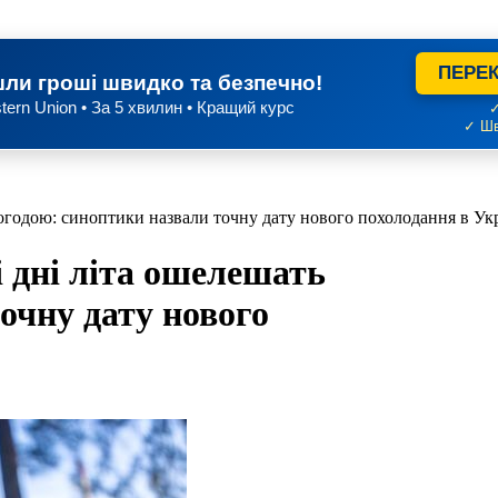
ПЕРЕК
ли гроші швидко та безпечно!
tern Union • За 5 хвилин • Кращий курс
✓
✓ Шв
годою: синоптики назвали точну дату нового похолодання в Укр
дні літа ошелешать
очну дату нового