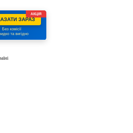
АКЦІЯ
АЗАТИ ЗАРАЗ
 Без комісії
идко та вигідно
аїні