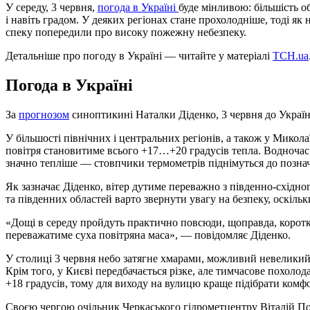
У середу, 3 червня,
погода в Україні
буде мінливою: більшість о
і навіть градом. У деяких регіонах стане прохолодніше, тоді як н
спеку попередили про високу пожежну небезпеку.
Детальніше про погоду в Україні — читайте у матеріалі
ТСН.ua
Погода в Україні
За
прогнозом
синоптикині Наталки Діденко, 3 червня до Україн
У більшості північних і центральних регіонів, а також у Микол
повітря становитиме всього +17…+20 градусів тепла. Водночас на
значно тепліше — стовпчики термометрів піднімуться до позна
Як зазначає Діденко, вітер дутиме переважно з південно-східн
та південних областей варто звернути увагу на безпеку, оскіль
«Дощі в середу пройдуть практично повсюди, щоправда, коротк
переважатиме суха повітряна маса», — повідомляє Діденко.
У столиці 3 червня небо затягне хмарами, можливий невеликий 
Крім того, у Києві передбачається різке, але тимчасове похол
+18 градусів, тому для виходу на вулицю краще підібрати комф
Своєю чергою очільник Черкаського гідрометцентру Віталій П