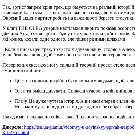
Так, артист запрем’єрив трек, що базується на реальній історії й
знайомий багатьом — коли люди вже не разом, але між ними дос
Окремий акцент артист робить на важливості берегти стосунки т
У кліпі THE OLEG уперше настільки відкрито показав особисте
дівчина Аня, з якою артист був у стосунках понад п’ять років.
які колись кохали одне одного, але пішли різними шляхами.
«Коли я писав цей трек, то часто згадував нашу історію з Анею
мене було важливо, щоб саме вона стала головною героїнею кліп
Повернення ексзакоханої у спільний творчий проєкт стало неспо
емоційної глибини.
Це ж на скільки потрібно бути сильним людьми, щоб за
Олег, ти вмієш дивувати. Співаєш чудово, а кліп вийшо
Плачу. Це дуже чуттєва історія. А ви насамперед сильні люди, які змогли гідно закінчити цю історію.
Не кожному дано відпустити одне одного без образ і збер
Нагадаємо, нещодавно співак Іван Люленов також несподівано
Джерело:
https://tsn.ua/glamur/vidomyy-ukrayinskyy-spivak-nespod
3102767.html