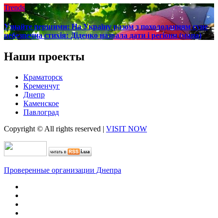
Trends
Узнайте першими: На Україну разом з похолоданням суне
небезпечна стихія: Діденко назвала дати і регіони (мапа)
Наши проекты
Краматорск
Кременчуг
Днепр
Каменское
Павлоград
Copyright © All rights reserved
|
VISIT NOW
Проверенные организации Днепра