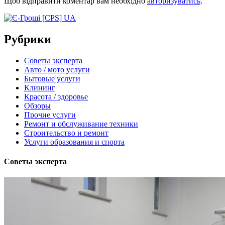
Щоб відправити коментар вам необхідно
авторизуватись
.
Рубрики
Советы эксперта
Авто / мото услуги
Бытовые услуги
Клининг
Красота / здоровье
Обзоры
Прочие услуги
Ремонт и обслуживание техники
Строительство и ремонт
Услуги образования и спорта
Советы эксперта