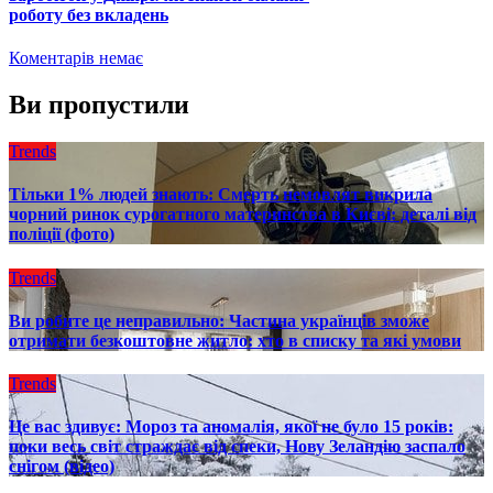
роботу без вкладень
Коментарів немає
Ви пропустили
Trends
Тільки 1% людей знають: Смерть немовлят викрила
чорний ринок сурогатного материнства в Києві: деталі від
поліції (фото)
Trends
Ви робите це неправильно: Частина українців зможе
отримати безкоштовне житло: хто в списку та які умови
Trends
Це вас здивує: Мороз та аномалія, якої не було 15 років:
поки весь світ страждає від спеки, Нову Зеландію заспало
снігом (відео)