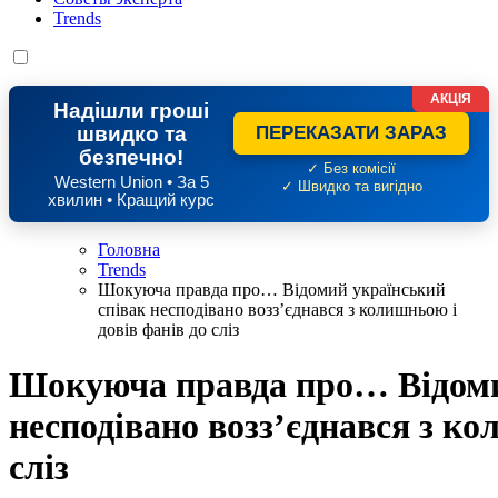
Trends
АКЦІЯ
Надішли гроші
швидко та
ПЕРЕКАЗАТИ ЗАРАЗ
безпечно!
✓ Без комісії
Western Union • За 5
✓ Швидко та вигідно
хвилин • Кращий курс
Головна
Trends
Шокуюча правда про… Відомий український
співак несподівано возз’єднався з колишньою і
довів фанів до сліз
Шокуюча правда про… Відоми
несподівано возз’єднався з ко
сліз