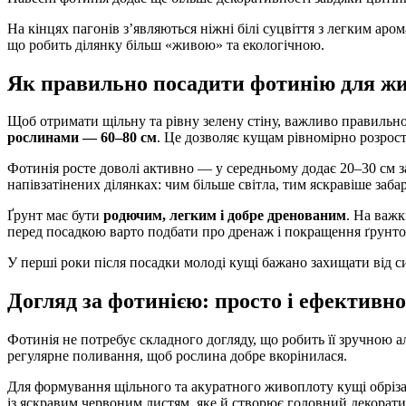
На кінцях пагонів з’являються ніжні білі суцвіття з легким аро
що робить ділянку більш «живою» та екологічною.
Як правильно посадити фотинію для ж
Щоб отримати щільну та рівну зелену стіну, важливо правильн
рослинами — 60–80 см
. Це дозволяє кущам рівномірно розрос
Фотинія росте доволі активно — у середньому додає 20–30 см з
напівзатінених ділянках: чим більше світла, тим яскравіше заб
Ґрунт має бути
родючим, легким і добре дренованим
. На важк
перед посадкою варто подбати про дренаж і покращення ґрунтов
У перші роки після посадки молоді кущі бажано захищати від 
Догляд за фотинією: просто і ефективно
Фотинія не потребує складного догляду, що робить її зручною 
регулярне поливання, щоб рослина добре вкорінилася.
Для формування щільного та акуратного живоплоту кущі обрізаю
із яскравим червоним листям, яке й створює головний декорат