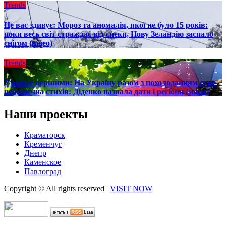
Trends
Це вас здивує: Мороз та аномалія, якої не було 15 років:
поки весь світ страждає від спеки, Нову Зеландію заспало
снігом (відео)
Trends
Узнайте першими: На Україну разом з похолоданням суне
небезпечна стихія: Діденко назвала дати і регіони (мапа)
Наши проекты
Краматорск
Кременчуг
Днепр
Каменское
Павлоград
Copyright © All rights reserved
|
VISIT NOW