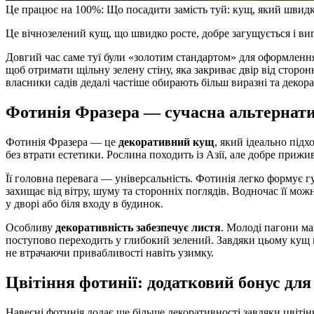
Це працює на 100%: Що посадити замість туй: кущ, який швидк
Це вічнозелений кущ, що швидко росте, добре загущується і виг
Довгий час саме туї були «золотим стандартом» для оформлення
щоб отримати щільну зелену стіну, яка закриває двір від сторон
власники садів дедалі частіше обирають більш виразні та декора
Фотинія Фразера — сучасна альтернат
Фотинія Фразера — це
декоративний кущ
, який ідеально підх
без втрати естетики. Рослина походить із Азії, але добре прижи
Її головна перевага — універсальність. Фотинія легко формує г
захищає від вітру, шуму та сторонніх поглядів. Водночас її мо
у дворі або біля входу в будинок.
Особливу
декоративність забезпечує листя
. Молоді пагони м
поступово переходить у глибокий зелений. Завдяки цьому кущ 
не втрачаючи привабливості навіть узимку.
Цвітіння фотинії: додатковий бонус для
Навесні фотинія додає ще більше декоративності завдяки цвітінн