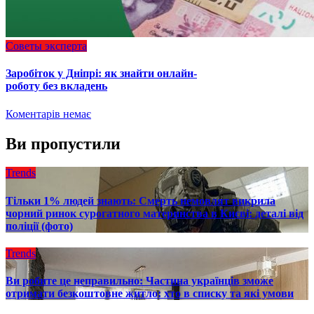
Советы эксперта
Заробіток у Дніпрі: як знайти онлайн-
роботу без вкладень
Коментарів немає
Ви пропустили
Trends
Тільки 1% людей знають: Смерть немовлят викрила
чорний ринок сурогатного материнства в Києві: деталі від
поліції (фото)
Trends
Ви робите це неправильно: Частина українців зможе
отримати безкоштовне житло: хто в списку та які умови