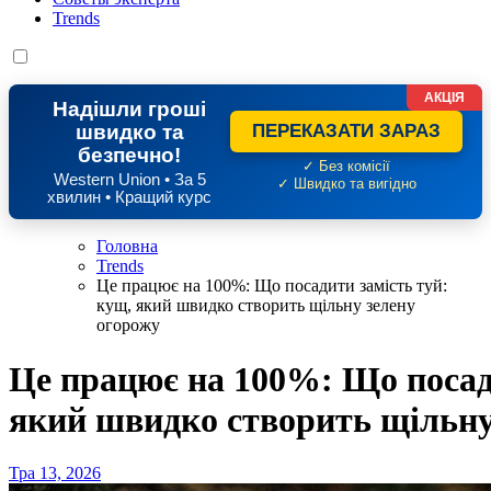
Trends
АКЦІЯ
Надішли гроші
швидко та
ПЕРЕКАЗАТИ ЗАРАЗ
безпечно!
✓ Без комісії
Western Union • За 5
✓ Швидко та вигідно
хвилин • Кращий курс
Головна
Trends
Це працює на 100%: Що посадити замість туй:
кущ, який швидко створить щільну зелену
огорожу
Це працює на 100%: Що посад
який швидко створить щільну
Тра 13, 2026