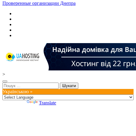
Проверенные организации Днепра
>
Пошук:
Українською »
Powered by
Translate