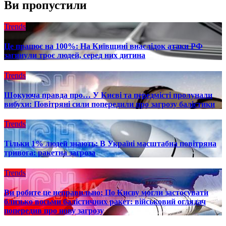
Ви пропустили
Trends
Це працює на 100%: На Київщині внаслідок атаки РФ
загинули троє людей, серед них дитина
Trends
Шокуюча правда про… У Києві та передмісті пролунали
вибухи: Повітряні сили попередили про загрозу балістики
Trends
Тільки 1% людей знають: В Україні масштабна повітряна
тривога: ракетна загроза
Trends
Ви робите це неправильно: По Києву могли застосувати
близько восьми балістичних ракет: військовий оглядач
попередив про нову загрозу