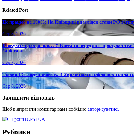
записів
Related Post
Це працює на 100%: На Київщині внаслідок атаки РФ загину
Сер 8, 2026
Шокуюча правда про… У Києві та передмісті пролунали вибу
балістики
Сер 8, 2026
Тільки 1% людей знають: В Україні масштабна повітряна тр
Сер 8, 2026
Залишити відповідь
Щоб відправити коментар вам необхідно
авторизуватись
.
Рубрики