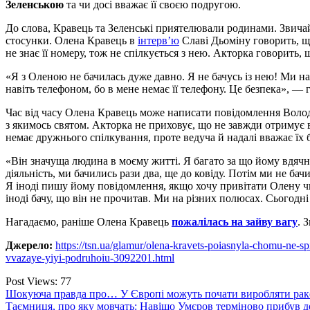
Зеленською
та чи досі вважає її своєю подругою.
До слова, Кравець та Зеленські приятелювали родинами. Звича
стосунки. Олена Кравець в
інтерв’ю
Славі Дьоміну говорить, що
не знає її номеру, тож не спілкується з нею. Акторка говорить, 
«Я з Оленою не бачилась дуже давно. Я не бачусь із нею! Ми на
навіть телефоном, бо в мене немає її телефону. Це безпека», — 
Час від часу Олена Кравець може написати повідомлення Волод
з якимось святом. Акторка не приховує, що не завжди отримує в
немає дружнього спілкування, проте ведуча й надалі вважає їх
«Він значуща людина в моєму житті. Я багато за що йому вдячна
діяльність, ми бачились рази два, ще до ковіду. Потім ми не ба
Я іноді пишу йому повідомлення, якщо хочу привітати Олену чи д
іноді бачу, що він не прочитав. Ми на різних полюсах. Сьогодн
Нагадаємо, раніше Олена Кравець
пожалілась на зайву вагу
. 
Джерело:
https://tsn.ua/glamur/olena-kravets-poiasnyla-chomu-ne-s
vvazaye-yiyi-podruhoiu-3092201.html
Post Views:
77
Навігація
Шокуюча правда про… У Європі можуть почати виробляти раке
Таємниця, про яку мовчать: Навіщо Умєров терміново прибув до 