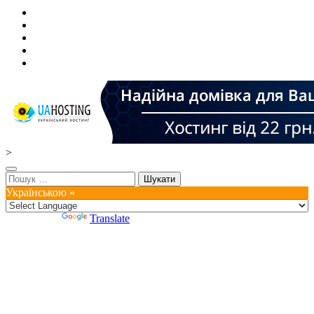
>
Пошук:
Українською »
Powered by
Translate