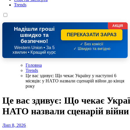
Trends
АКЦІЯ
Надішли гроші
швидко та
ПЕРЕКАЗАТИ ЗАРАЗ
безпечно!
✓ Без комісії
Western Union • За 5
✓ Швидко та вигідно
хвилин • Кращий курс
Головна
Trends
Це вас здивує: Що чекає Україну у наступні 6
місяців: у НАТО назвали сценарій війни до кінця
року
Це вас здивує: Що чекає Україн
НАТО назвали сценарій війни 
Лип 8, 2026