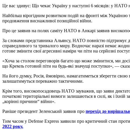
Це вас здивує: Що чекає Україну у наступні 6 місяців: у НАТО 
Найбільш вірогідним розвитком подій на фронті між Україною 
продовження виснажливої позиційної війни.
Про це заявив на полях саміту НАТО в Анкарі заявив високопо
За словами представника Альянсу, НАТО повністю підтримує д
справедливого та тривалого миру. Водночас наразі немає жодни
готове змінити свої агресивні наміри чи піти на серйозні пост
«Хоча за столом переговорів багато що може змінитися, ми досі 
що Кремль готовий піти на будь-які значущі поступки», — сказ
На його думку, Росія, ймовірно, намагатиметься зберегти свою п
залишатимуться переважно тактичними.
Крім того, високопосадовець НАТО зауважив, що заяви диктатор
початкові територіальні вимоги залишаються в силі, як і їхній з
„корінні причини“ війни».
Раніше президент Зеленський заявив про
перехід до вирішальн
Тим часом у Defense Express заявили про критичний стан прот
2022 року.