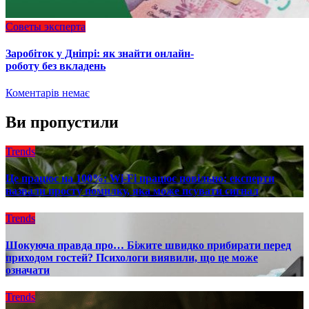
Советы эксперта
Заробіток у Дніпрі: як знайти онлайн-
роботу без вкладень
Коментарів немає
Ви пропустили
Trends
Це працює на 100%: Wi-Fi працює повільно: експерти
назвали просту помилку, яка може псувати сигнал
Trends
Шокуюча правда про… Біжите швидко прибирати перед
приходом гостей? Психологи виявили, що це може
означати
Trends