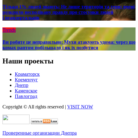
Тільки 1% людей знають: Не лише територія та гени: вчені
розкрили несподівану правду про стосунки людей
і неандертальців
Trends
Ви робите це неправильно: Мухи атакують удома: через що
комах раптом побільшало і як їх позбутися
Наши проекты
Краматорск
Кременчуг
Днепр
Каменское
Павлоград
Copyright © All rights reserved
|
VISIT NOW
Проверенные организации Днепра