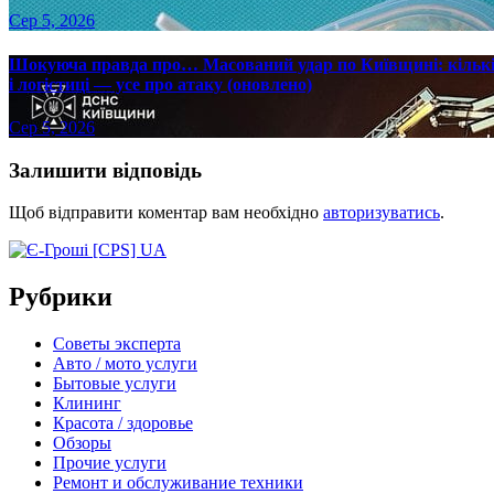
Сер 5, 2026
Шокуюча правда про… Масований удар по Київщині: кількіс
і логістиці — усе про атаку (оновлено)
Сер 5, 2026
Залишити відповідь
Щоб відправити коментар вам необхідно
авторизуватись
.
Рубрики
Советы эксперта
Авто / мото услуги
Бытовые услуги
Клининг
Красота / здоровье
Обзоры
Прочие услуги
Ремонт и обслуживание техники