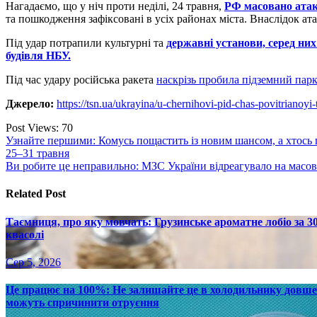
Нагадаємо, що у ніч проти неділі, 24 травня,
РФ масовано ата
та пошкодження зафіксовані в усіх районах міста. Внаслідок ат
Під
удар потрапили культурні та
державні установи, серед них
будівля НБУ.
Під час удару російська ракета
наскрізь пробила підземний парк
Джерело:
https://tsn.ua/ukrayina/u-chernihovi-pid-chas-povitriano
Post Views:
70
Навігація
Узнайте першими: Комусь пощастить із новим шансом, а хтось п
25–31 травня
записів
Ви робите це неправильно: МЗС України відреагувало на масов
Related Post
Таємниця, про яку мовчать: Грузинське ароматне лобіо за 
квасолі
Сер 5, 2026
Це працює на 100%: Не залишайте це в холодильнику довше 
можуть спричинити отруєння