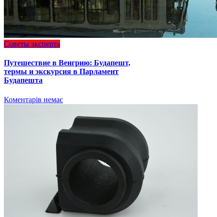
Советы эксперта
Путешествие в Венгрию: Будапешт,
термы и экскурсия в Парламент
Будапешта
Коментарів немає