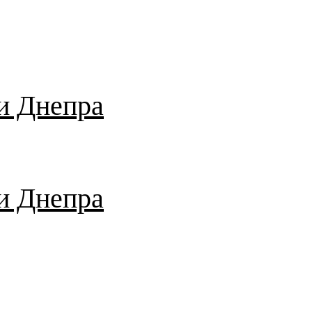
и Днепра
и Днепра