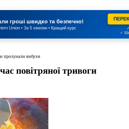
ПЕРЕК
ли гроші швидко та безпечно!
tern Union • За 5 хвилин • Кращий курс
✓
✓ Шв
оги пролунали вибухи
 час повітряної тривоги