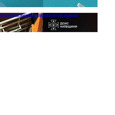
ть жертв зростає, «прильоти» по складах