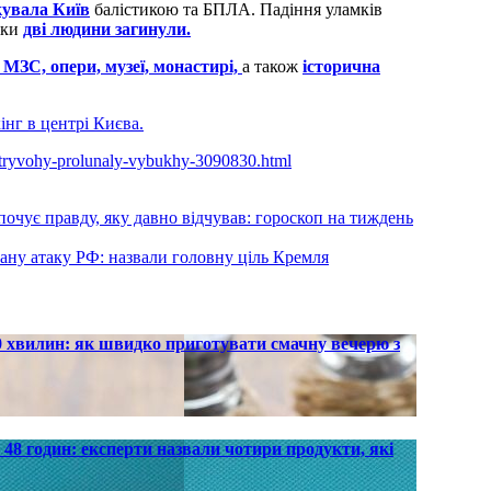
кувала Київ
балістикою та БПЛА. Падіння уламків
аки
дві людини загинули.
 МЗС, опери, музеї, монастирі,
а також
історична
інг в центрі Києва.
yi-tryvohy-prolunaly-vybukhy-3090830.html
очує правду, яку давно відчував: гороскоп на тиждень
ану атаку РФ: назвали головну ціль Кремля
30 хвилин: як швидко приготувати смачну вечерю з
48 годин: експерти назвали чотири продукти, які