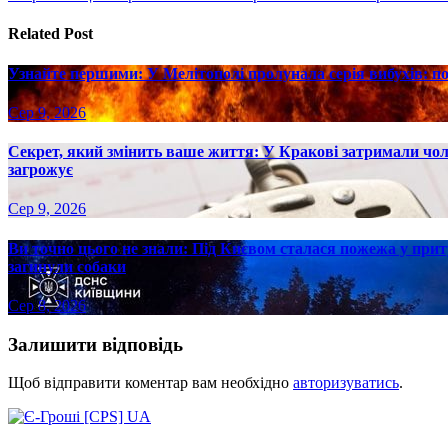
записів
Related Post
Узнайте першими: У Мелітополі пролунала серія вибухів: пов
Сер 9, 2026
Секрет, який змінить ваше життя: У Кракові затримали чол
загрожує
Сер 9, 2026
Ви точно цього не знали: Під Києвом сталася пожежа у прит
загинули собаки
Сер 8, 2026
Залишити відповідь
Щоб відправити коментар вам необхідно
авторизуватись
.