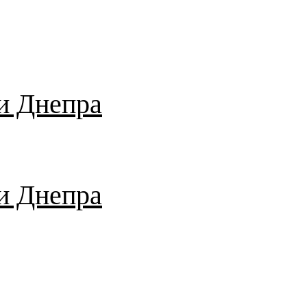
и Днепра
и Днепра