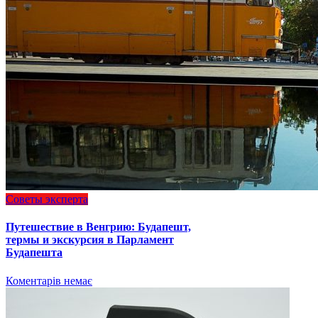
Советы эксперта
Путешествие в Венгрию: Будапешт,
термы и экскурсия в Парламент
Будапешта
Коментарів немає