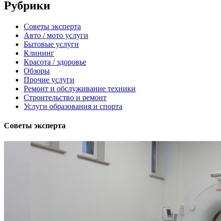
Рубрики
Советы эксперта
Авто / мото услуги
Бытовые услуги
Клининг
Красота / здоровье
Обзоры
Прочие услуги
Ремонт и обслуживание техники
Строительство и ремонт
Услуги образования и спорта
Советы эксперта