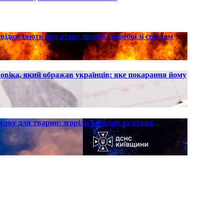
ідомляють про атаку дронів і перебої зі світлом
овіка, який ображав українців: яке покарання йому
улку для тварин: згоріли вольєри та кухня,