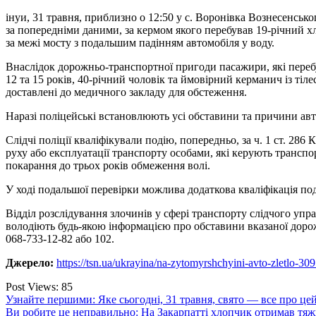
інуи, 31 травня, приблизно о 12:50 у с. Воронівка Вознесенськог
за попередніми даними, за кермом якого перебував 19-річний х
за межі мосту з подальшим падінням автомобіля у воду.
Внаслідок дорожньо-транспортної пригоди пасажири, які перебув
12 та 15 років, 40-річний чоловік та ймовірний керманич із ті
доставлені до медичного закладу для обстеження.
Наразі поліцейські встановлюють усі обставини та причини ав
Слідчі поліції кваліфікували подію, попередньо, за ч. 1 ст. 2
руху або експлуатації транспорту особами, які керують транспо
покарання до трьох років обмеження волі.
У ході подальшої перевірки можлива додаткова кваліфікація под
Відділ розслідування злочинів у сфері транспорту слідчого упра
володіють будь-якою інформацією про обставини вказаної доро
068-733-12-82 або 102.
Джерело:
https://tsn.ua/ukrayina/na-zytomyrshchyini-avto-zletlo-30
Post Views:
85
Навігація
Узнайте першими: Яке сьогодні, 31 травня, свято — все про цей
Ви робите це неправильно: На Закарпатті хлопчик отримав тяжк