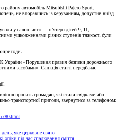
о району автомобіль Mitsubishi Pajero Sport,
лопець, не впоравшись із керуванням, допустив виїзд
али у салоні авто — п’ятеро дітей 9, 11,
лесними ушкодженнями різних ступенів тяжкості були
топригоди.
86 КК України «Порушення правил безпеки дорожнього
ртними засобами». Санкція статті передбачає
ії.
вління просить громадян, які стали свідками або
жньо-транспортної пригоди, звернутися за телефоном:
95780.html
 день, яке церковне свято
і опіки під час спалювання сміття