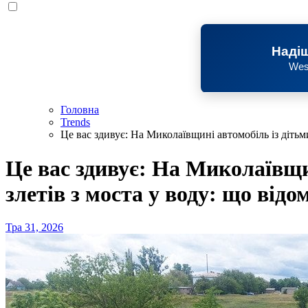
Надіш
Wes
Головна
Trends
Це вас здивує: На Миколаївщині автомобіль із дітьми
Це вас здивує: На Миколаївщи
злетів з моста у воду: що відо
Тра 31, 2026