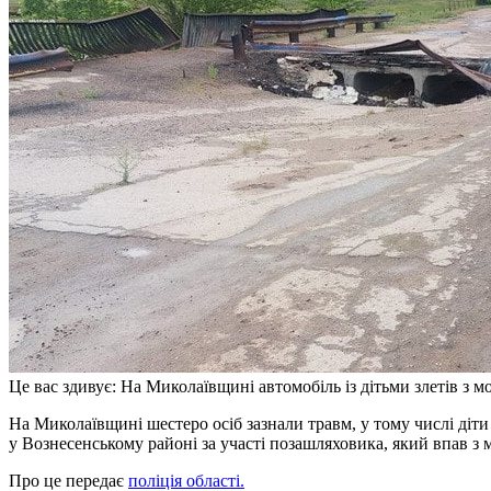
Це вас здивує: На Миколаївщині автомобіль із дітьми злетів з м
На Миколаївщині шестеро осіб зазнали травм, у тому числі діти — поліцейські встановлюють обставини ДТП
у Вознесенському районі за участі позашляховика, який впав з м
Про це передає
поліція області.