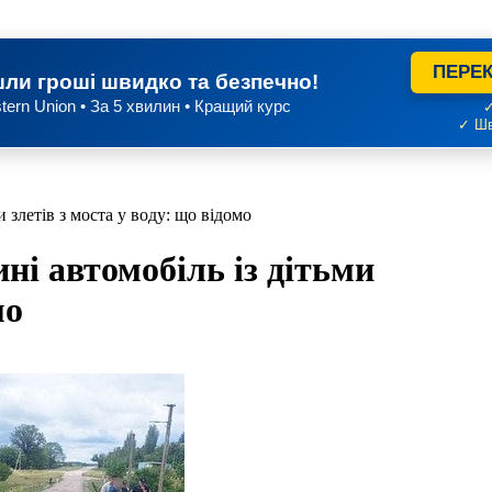
ПЕРЕК
ли гроші швидко та безпечно!
tern Union • За 5 хвилин • Кращий курс
✓
✓ Шв
 злетів з моста у воду: що відомо
ні автомобіль із дітьми
мо