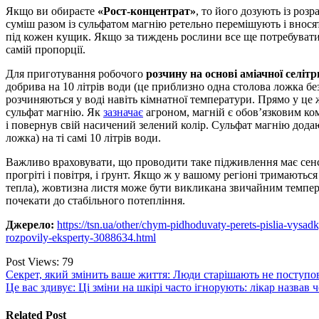
Якщо ви обираєте
«Рост-концентрат»
, то його дозують із розр
суміш разом із сульфатом магнію ретельно перемішують і вносят
під кожен кущик. Якщо за тиждень рослини все ще потребуват
самій пропорції.
Для приготування робочого
розчину на основі аміачної селітр
добрива на 10 літрів води (це приблизно одна столова ложка бе
розчиняються у воді навіть кімнатної температури. Прямо у це
сульфат магнію. Як
зазначає
агроном, магній є обов’язковим ко
і повернув свій насичений зелений колір. Сульфат магнію додаю
ложка) на ті самі 10 літрів води.
Важливо враховувати, що проводити таке підживлення має сенс
прогріті і повітря, і ґрунт. Якщо ж у вашому регіоні тримаютьс
тепла), жовтизна листя може бути викликана звичайним темпер
почекати до стабільного потепління.
Джерело:
https://tsn.ua/other/chym-pidhoduvaty-perets-pislia-vysa
rozpovily-eksperty-3088634.html
Post Views:
79
Навігація
Секрет, який змінить ваше життя: Люди старішають не поступово
Це вас здивує: Ці зміни на шкірі часто ігнорують: лікар назвав
записів
Related Post