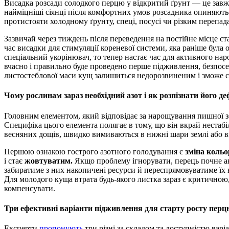
Висадка розсади солодкого перцю у відкритий ґрунт — це завжди серйозний стрес для молодих рослин. Навіть
найміцніші сіянці після комфортних умов розсадника опиняютьс
протистояти холодному ґрунту, спеці, посусі чи різким перепад
Зазвичай через тиждень після переведення на постійне місце с
час висадки для стимуляції кореневої системи, яка раніше бул
спеціальний укорінювач, то тепер настає час для активного нар
вчасно і правильно буде проведено перше підживлення, безпос
листостеблової маси кущ залишиться недорозвиненим і зможе с
Чому рослинам зараз необхідний азот і як розпізнати його де
Головним елементом, який відповідає за нарощування пишної зе
Специфіка цього елемента полягає в тому, що він вкрай нестабі
весняних дощів, швидко вимиваються в нижні шари землі або в
Першою ознакою гострого азотного голодування є
зміна кольо
і стає
жовтуватим.
Якщо проблему ігнорувати, перець почне а
забиратиме з них накопичені ресурси й переспрямовуватиме їх 
Для молодого куща втрата будь-якого листка зараз є критичною
компенсувати.
Три ефективні варіанти підживлення для старту росту перц
Експерти
пропонують
три різні за складом та доступністю вар