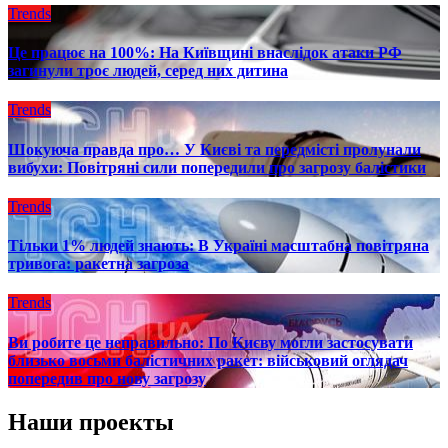
Trends
Це працює на 100%: На Київщині внаслідок атаки РФ
загинули троє людей, серед них дитина
Trends
Шокуюча правда про… У Києві та передмісті пролунали
вибухи: Повітряні сили попередили про загрозу балістики
Trends
Тільки 1% людей знають: В Україні масштабна повітряна
тривога: ракетна загроза
Trends
Ви робите це неправильно: По Києву могли застосувати
близько восьми балістичних ракет: військовий оглядач
попередив про нову загрозу
Наши проекты