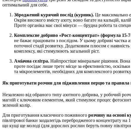
оптимальний для себе.
Зброджений курячий послід (курник).
Це максимально е
Окрім високого вмісту азоту, воно багате на кальцій, кал
Проте органіка має свої мінуси — брудна робота та спец
Комплексне добриво «Рост-концентрат» (формула 15-7-
не бажає працювати з послідом. У цьому добриві частка а
поточної стадії розвитку. Додатковим плюсом є наявність
комплексу, які стимулюють загальний ріст.
Аміачна селітра.
Найпростіше мінеральне рішення. Вона мі
проте посідає лише третє місце за ефективністю, оскільки
та мікроелементів, необхідних для комплексного розвитк
Як приготувати розчин для підживлення перцю та правила 
Незалежно від обраного типу азотного добрива, у робочий розч
магній є ключовим елементом, який стимулює процес фотосинт
зелений колір.
Для приготування класичного поживного
розчину на основі к
півлітрової банки заздалегідь перебродженого концентрату на 1
що кущі ще молоді (для дорослих рослин беруть повну півлітро