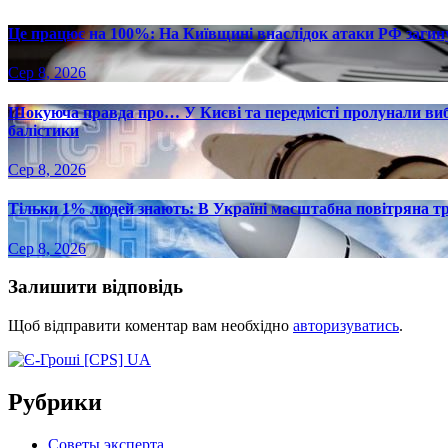
Це працює на 100%: На Київщині внаслідок атаки РФ загину
Сер 8, 2026
Шокуюча правда про… У Києві та передмісті пролунали вибу
балістики
Сер 8, 2026
Тільки 1% людей знають: В Україні масштабна повітряна тр
Сер 8, 2026
Залишити відповідь
Щоб відправити коментар вам необхідно
авторизуватись
.
Рубрики
Советы эксперта