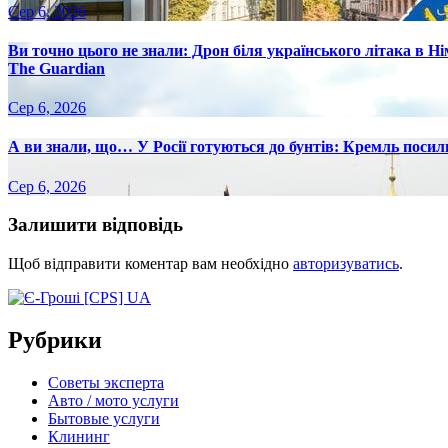
Сер 6, 2026
Ви точно цього не знали: Дрон біля українського літака в Н
The Guardian
Сер 6, 2026
А ви знали, що… У Росії готуються до бунтів: Кремль посилю
Сер 6, 2026
Залишити відповідь
Щоб відправити коментар вам необхідно
авторизуватись
.
Рубрики
Советы эксперта
Авто / мото услуги
Бытовые услуги
Клининг