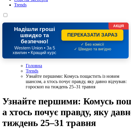
Trends
АКЦІЯ
Надішли гроші
швидко та
ПЕРЕКАЗАТИ ЗАРАЗ
безпечно!
✓ Без комісії
Western Union • За 5
✓ Швидко та вигідно
хвилин • Кращий курс
Головна
Trends
Узнайте першими: Комусь пощастить із новим
шансом, а хтось почує правду, яку давно відчував:
гороскоп на тиждень 25–31 травня
Узнайте першими: Комусь пощ
а хтось почує правду, яку дав
тиждень 25–31 травня