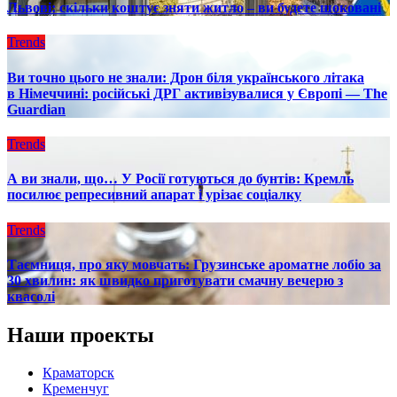
Львові: скільки коштує зняти житло – ви будете шоковані
Trends
Ви точно цього не знали: Дрон біля українського літака
в Німеччині: російські ДРГ активізувалися у Європі — The
Guardian
Trends
А ви знали, що… У Росії готуються до бунтів: Кремль
посилює репресивний апарат і урізає соціалку
Trends
Таємниця, про яку мовчать: Грузинське ароматне лобіо за
30 хвилин: як швидко приготувати смачну вечерю з
квасолі
Наши проекты
Краматорск
Кременчуг