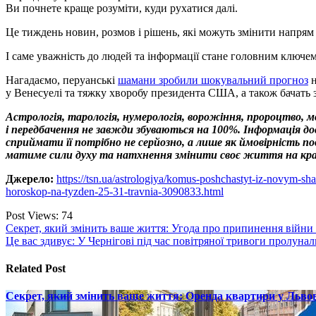
Ви почнете краще розуміти, куди рухатися далі.
Це тиждень новин, розмов і рішень, які можуть змінити напрям 
І саме уважність до людей та інформації стане головним ключем
Нагадаємо, перуанські
шамани зробили шокувальний прогноз
н
у Венесуелі та тяжку хворобу президента США, а також бачать з
Астрологія, тарологія, нумерологія, ворожіння, пророцтво, 
і передбачення не завжди збуваються на 100%. Інформація 
сприймати її потрібно не серйозно, а лише як ймовірність 
матиме сили духу та натхнення змінити своє життя на кр
Джерело:
https://tsn.ua/astrologiya/komus-poshchastyt-iz-novym-
horoskop-na-tyzden-25-31-travnia-3090833.html
Post Views:
74
Навігація
Секрет, який змінить ваше життя: Угода про припинення війни в
Це вас здивує: У Чернігові під час повітряної тривоги пролуна
записів
Related Post
Секрет, який змінить ваше життя: Оренда квартири у Львов