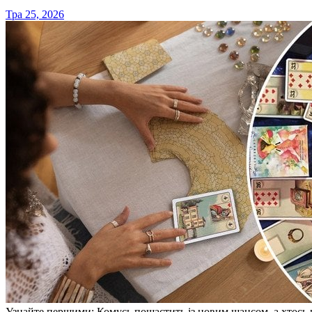
Тра 25, 2026
Узнайте першими: Комусь пощастить із новим шансом, а хтось п