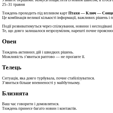
25–31 травня
Тиждень проходить під впливом карт
Птахи — Ключ — Сонц
Це комбінація великої кількості інформації, важливих рішень і 
Події розвиватимуться через спілкування, новини і несподівані
Те, що довго залишалося незрозумілим, нарешті почне проясню
Овен
Тиждень активних дій і швидких рішень.
Можливість з’явиться раптово — не проґавте її.
Телець
Ситуація, яка довго турбувала, почне стабілізуватися.
З’явиться більше впевненості у майбутньому.
Близнята
Ваш час говорити і домовлятися.
Тиждень принесе багато новин і контактів.