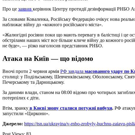
Про це
заявив
керівник Центру протидії дезінформації РНБО А
За словами Коваленка, Російську Федерацію очікує нова реаль
наближає війну до «кожного російського міста».
«Жалюгідні росіяни поки що мають перевагу в балістиці і це о
обстрілами наших міст все більше кличе війну до кожного російс
не буде», — різко наголосив представник РНБО.
Атака на Київ — що відомо
Вночі проти 2 червня армія
РФ завдала
масованого удару по К
столиці: у Подільському, Шевченківському, Оболонському, Свят
Печерському та Дарницькому.
За даними влади, станом на 08:00 відомо про чотирьох загибли
потерпілих є діти.
Втім, зранку
в Києві знову сталися потужні вибухи
.
РФ атакув
запустили «Циркони».
Джерело:
https://tsn.ua/ukrayina/v-rnbo-zrobyly-huchnu-zaiavu-p
Post Views:
83