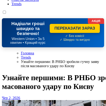
Trends
АКЦІЯ
Надішли гроші
швидко та
ПЕРЕКАЗАТИ ЗАРАЗ
безпечно!
✓ Без комісії
Western Union • За 5
✓ Швидко та вигідно
хвилин • Кращий курс
Головна
Trends
Узнайте першими: В РНБО зробили гучну заяву
після масованого удару по Києву
Узнайте першими: В РНБО зро
масованого удару по Києву
Чер 2, 2026