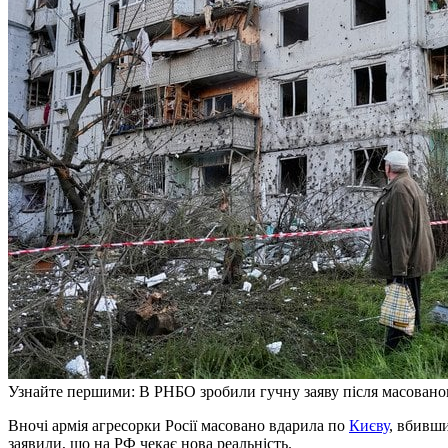
Узнайте першими: В РНБО зробили гучну заяву після масовано
Вночі армія агресорки Росії масовано вдарила по
Києву
, вбивш
заявили, що на РФ чекає нова реальність.