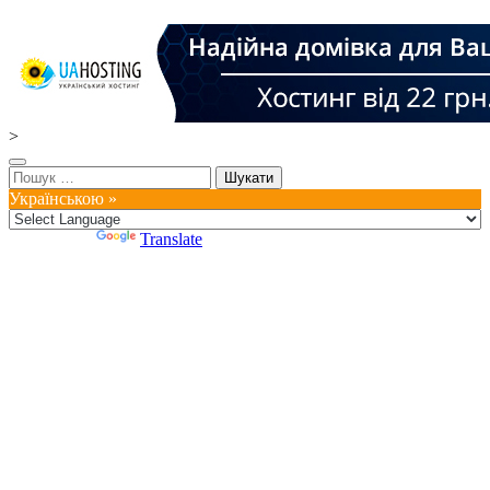
>
Пошук:
Українською »
Powered by
Translate