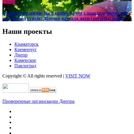
Trends
Узнайте першими: На Україну разом з похолоданням суне
небезпечна стихія: Діденко назвала дати і регіони (мапа)
Наши проекты
Краматорск
Кременчуг
Днепр
Каменское
Павлоград
Copyright © All rights reserved
|
VISIT NOW
Проверенные организации Днепра