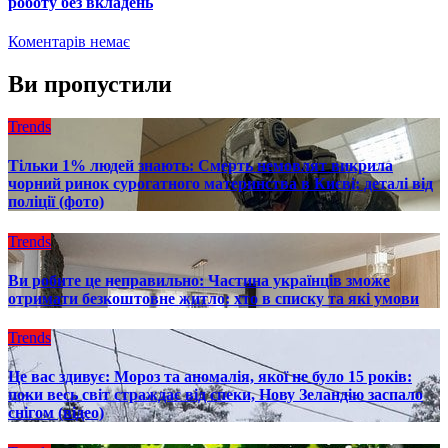
роботу без вкладень
Коментарів немає
Ви пропустили
Trends
Тільки 1% людей знають: Смерть немовлят викрила
чорний ринок сурогатного материнства в Києві: деталі від
поліції (фото)
Trends
Ви робите це неправильно: Частина українців зможе
отримати безкоштовне житло: хто в списку та які умови
Trends
Це вас здивує: Мороз та аномалія, якої не було 15 років:
поки весь світ страждає від спеки, Нову Зеландію заспало
снігом (відео)