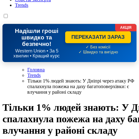
Trends
АКЦІЯ
Надішли гроші
швидко та
ПЕРЕКАЗАТИ ЗАРАЗ
безпечно!
✓ Без комісії
Western Union • За 5
✓ Швидко та вигідно
хвилин • Кращий курс
Головна
Trends
Тільки 1% людей знають: У Дніпрі через атаку РФ
спалахнула пожежа на даху багатоповерхівки: є
влучання у районі складу
Тільки 1% людей знають: У Дн
спалахнула пожежа на даху ба
влучання у районі складу