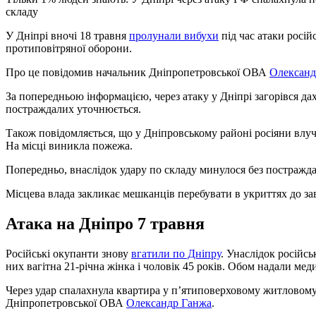
складу
У Дніпрі вночі 18 травня
пролунали вибухи
під час атаки росій
протиповітряної оборони.
Про це повідомив начальник Дніпропетровської ОВА
Олександ
За попередньою інформацією, через атаку у Дніпрі загорівся да
постраждалих уточнюється.
Також повідомляється, що у Дніпровському районі росіяни влучи
На місці виникла пожежа.
Попередньо, внаслідок удару по складу минулося без постражд
Місцева влада закликає мешканців перебувати в укриттях до за
Атака на Дніпро 7 травня
Російські окупанти знову
вгатили по Дніпру
. Унаслідок російс
них вагітна 21-річна жінка і чоловік 45 років. Обом надали мед
Через удар спалахнула квартира у п’ятиповерховому житловому
Дніпропетровської ОВА
Олександр Ганжа
.