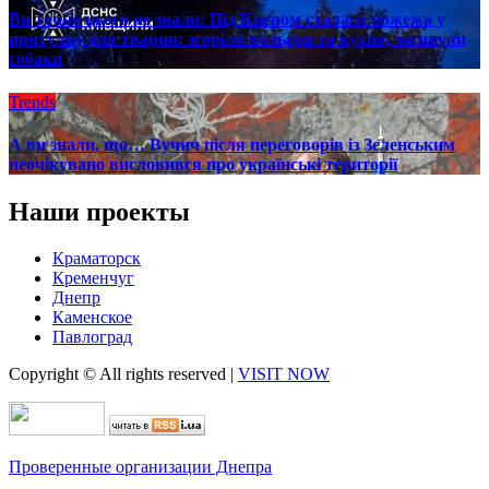
Ви точно цього не знали: Під Києвом сталася пожежа у
притулку для тварин: згоріли вольєри та кухня, загинули
собаки
Trends
А ви знали, що… Вучич після переговорів із Зеленським
неочікувано висловився про українські території
Наши проекты
Краматорск
Кременчуг
Днепр
Каменское
Павлоград
Copyright © All rights reserved
|
VISIT NOW
Проверенные организации Днепра