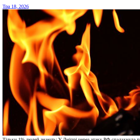
Тра 18, 2026
Тільки 1% людей знають: У Дніпрі через атаку РФ спалахнула п