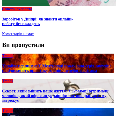
Советы эксперта
Заробіток у Дніпрі: як знайти онлайн-
роботу без вкладень
Коментарів немає
Ви пропустили
Trends
Узнайте першими: У Мелітополі пролунала серія вибухів:
повідомляють про атаку дронів і перебої зі світлом
Trends
Секрет, який змінить ваше життя: У Кракові затримали
чоловіка, який ображав українців: яке покарання йому
загрожує
Trends