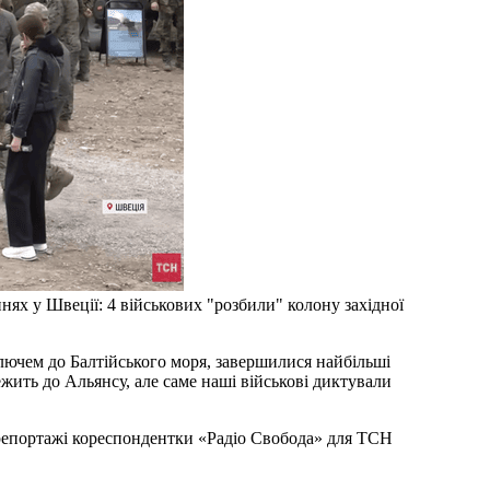
ях у Швеції: 4 військових "розбили" колону західної
жить до Альянсу, але саме наші військові диктували
 репортажі кореспондентки «Радіо Свобода» для ТСН