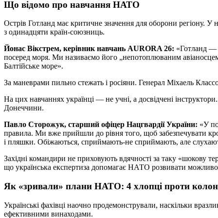
Що відомо про навчання НАТО
Острів Готланд має критичне значення для оборони регіону. У н
з одинадцяти країн-союзниць.
Йонас Вікстрем, керівник навчань AURORA 26:
«Готланд — 
посеред моря. Ми називаємо його „непотоплюваним авіаносцем
Балтійське море».
За маневрами пильно стежать і росіяни. Генерал Міхаель Классо
На цих навчаннях українці — не учні, а досвідчені інструктори
Донеччини.
Павло Сторожук, старший офіцер Нацгвардії України:
«У по
правила. Ми вже прийшли до рівня того, щоб забезпечувати кр
і пляшки. Обіжаються, сприймають-не сприймають, але слухают
Західні командири не приховують вдячності за таку «шокову т
що українська експертиза допомагає НАТО розвивати можливос
Як «зривали» плани НАТО: 4 хлопці проти колон
Українські фахівці наочно продемонстрували, наскільки вразли
ефективними винаходами.