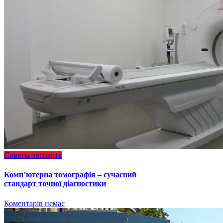
Советы эксперта
Комп’ютерна томографія – сучасний
стандарт точної діагностики
Коментарів немає