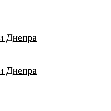
и Днепра
и Днепра