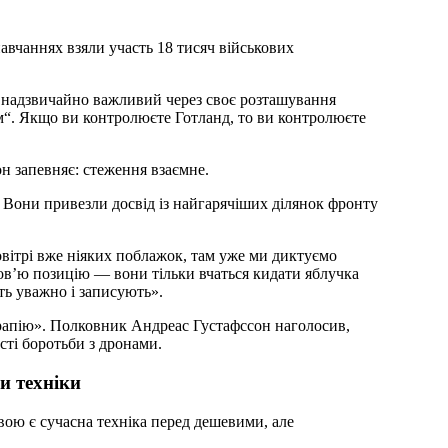
авчаннях взяли участь 18 тисяч військових
надзвичайно важливий через своє розташування
“. Якщо ви контролюєте Готланд, то ви контролюєте
н запевняє: стеження взаємне.
. Вони привезли досвід із найгарячіших ділянок фронту
вітрі вже ніяких поблажок, там уже ми диктуємо
ов’ю позицію — вони тільки вчаться кидати яблучка
ь уважно і записують».
ерапію». Полковник Андреас Густафссон наголосив,
ті боротьби з дронами.
и техніки
вою є сучасна техніка перед дешевими, але