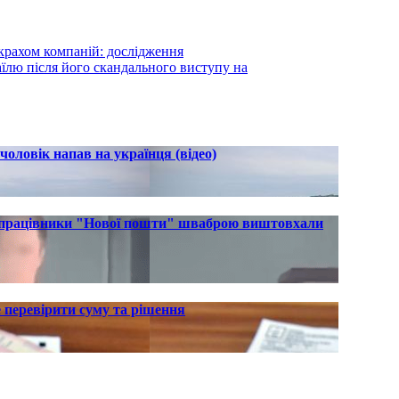
 крахом компаній: дослідження
їлю після його скандального виступу на
оловік напав на українця (відео)
: працівники "Нової пошти" шваброю виштовхали
е перевірити суму та рішення