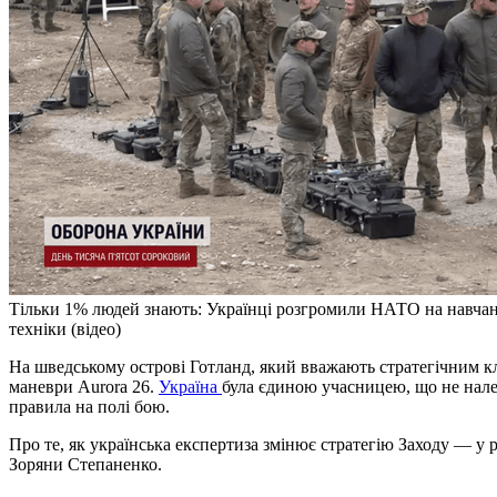
Тільки 1% людей знають: Українці розгромили НАТО на навчанн
техніки (відео)
На шведському острові Готланд, який вважають стратегічним ключем до Балтійського моря, завершилися найбільші
маневри Aurora 26.
Україна
була єдиною учасницею, що не нале
правила на полі бою.
Про те, як українська експертиза змінює стратегію Заходу — у
Зоряни Степаненко.