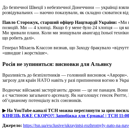
До безпечної Швеції з небезпечної Донеччини — українці взяли
розвідувальних — наочно показували, як складно сховатися від
Павло Сторожук, старший офіцер Нацгвардії України:
«Ми в
позицій. Ми — 4 хлопці. Якщо б у мене було 24 хлопця — ця ко
Ми зривали плани. Коли ми знищували авангард їхньої технік
що робить далі».
Генерал Міхаель Классон визнав, що Заходу бракувало «відчуття
«швидше і жорсткіше».
Росія не зупиниться: висновки для Альянсу
Вразливість до безпілотників — головний висновок «Аврори».
загрозу для країн НАТО навіть у разі припинення вогню в Украї
Водночас військові застерігають: дрони — це не панацея. Вони н
а є частиною загального арсеналу. Як наголошує генсек Рютте,
об’єднаному потенціалу всіх союзників.
▶ На YouTube-каналі ТСН можна переглянути за цим поси
КІНЕЦЬ ВЖЕ СКОРО?! Запобіжка для Єрмака! | ТСН 11:0
Джерело:
https://tsn.ua/exclusive/ukrayintsi-rozhromyly-nato-na-n