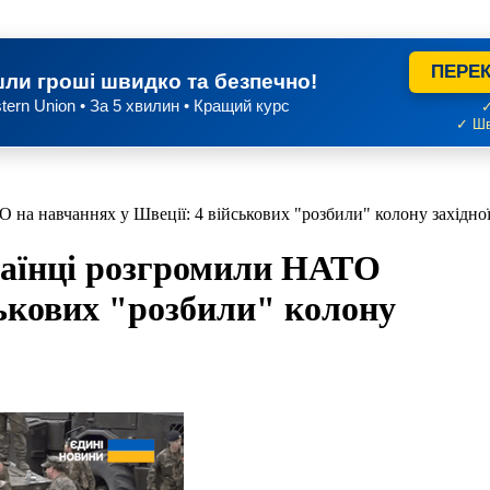
ПЕРЕК
ли гроші швидко та безпечно!
tern Union • За 5 хвилин • Кращий курс
✓
✓ Шв
на навчаннях у Швеції: 4 військових "розбили" колону західної 
раїнці розгромили НАТО
ськових "розбили" колону