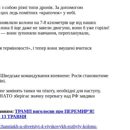
 з собою різні типи дронів. За допомогою
 цих ледь помітних «крапочок» у небі.
иявляли колони на 7-8 кілометрів ще від наших
лона б іще даже не завели двигуни, вони б уже горіли!
и — вони зупиняли навчання, перепланували,
 терміновості», і тепер вони змушені вчитися
 Шведське командування впевнене: Росія становитиме
ні.
е замінять танки чи піхоту, необхідні для наступу,
 НАТО зберігає значну перевагу над РФ завдяки
ланням:
ТРАМП виголосив про ПЕРЕМИР’Я!
0 13 ТРАВНЯ
avchanniakh-u-shvetsiyi-4-viyskovykh-rozbyly-kolonu-