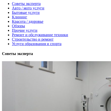
Советы эксперта
Авто / мото услуги
Бытовые услуги
Клининг
Красота / здоровье
Обзоры
Прочие услуги
Ремонт и обслуживание техники
Строительство и ремонт
Услуги образования и спорта
Советы эксперта