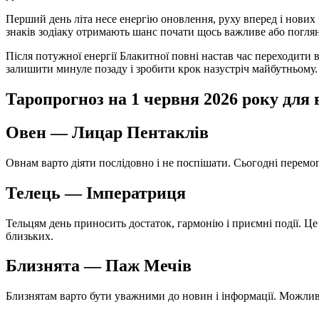
Перший день літа несе енергію оновлення, руху вперед і нови
знаків зодіаку отримають шанс почати щось важливе або погляну
Після потужної енергії Блакитної повні настав час переходити 
залишити минуле позаду і зробити крок назустріч майбутньому.
Таропрогноз на 1 червня 2026 року для в
Овен — Лицар Пентаклів
Овнам варто діяти послідовно і не поспішати. Сьогодні перемог
Телець — Імператриця
Тельцям день приносить достаток, гармонію і приємні події. Це 
близьких.
Близнята — Паж Мечів
Близнятам варто бути уважними до новин і інформації. Можлива