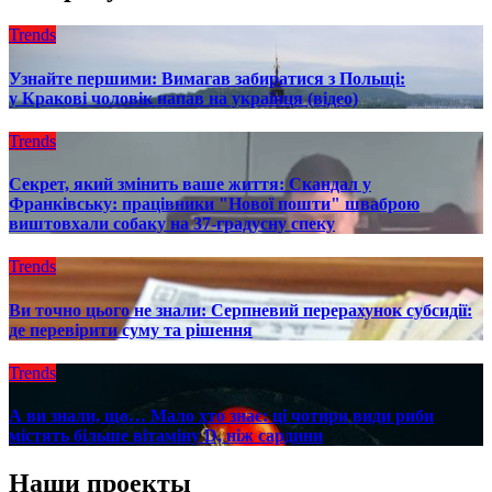
Trends
Узнайте першими: Вимагав забиратися з Польщі:
у Кракові чоловік напав на українця (відео)
Trends
Секрет, який змінить ваше життя: Скандал у
Франківську: працівники "Нової пошти" шваброю
виштовхали собаку на 37-градусну спеку
Trends
Ви точно цього не знали: Серпневий перерахунок субсидії:
де перевірити суму та рішення
Trends
А ви знали, що… Мало хто знає: ці чотири види риби
містять більше вітаміну D, ніж сардини
Наши проекты