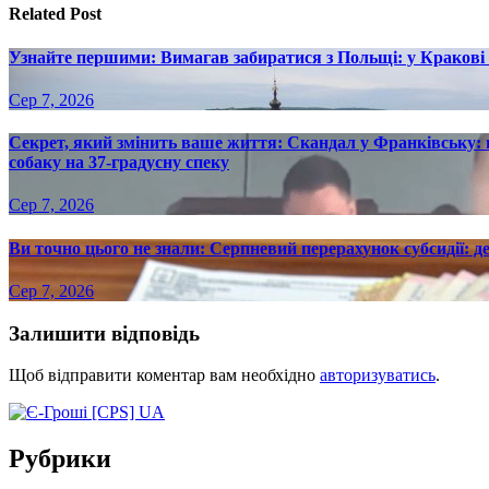
Related Post
Узнайте першими: Вимагав забиратися з Польщі: у Кракові ч
Сер 7, 2026
Секрет, який змінить ваше життя: Скандал у Франківську
собаку на 37-градусну спеку
Сер 7, 2026
Ви точно цього не знали: Серпневий перерахунок субсидії: д
Сер 7, 2026
Залишити відповідь
Щоб відправити коментар вам необхідно
авторизуватись
.
Рубрики