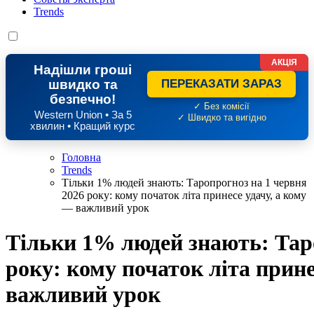
Trends
АКЦІЯ
Надішли гроші
швидко та
ПЕРЕКАЗАТИ ЗАРАЗ
безпечно!
✓ Без комісії
Western Union • За 5
✓ Швидко та вигідно
хвилин • Кращий курс
Головна
Trends
Тільки 1% людей знають: Таропрогноз на 1 червня
2026 року: кому початок літа принесе удачу, а кому
— важливий урок
Тільки 1% людей знають: Таро
року: кому початок літа прине
важливий урок