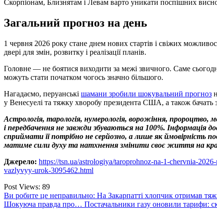
Скорпіонам, Близнятам і Левам варто уникати поспішних виснов
Загальний прогноз на день
1 червня 2026 року стане днем нових стартів і свіжих можливос
двері для змін, розвитку і реалізації планів.
Головне — не боятися виходити за межі звичного. Саме сьогодні
можуть стати початком чогось значно більшого.
Нагадаємо, перуанські
шамани зробили шокувальний прогноз
н
у Венесуелі та тяжку хворобу президента США, а також бачать з
Астрологія, тарологія, нумерологія, ворожіння, пророцтво, 
і передбачення не завжди збуваються на 100%. Інформація 
сприймати її потрібно не серйозно, а лише як ймовірність 
матиме сили духу та натхнення змінити своє життя на кр
Джерело:
https://tsn.ua/astrologiya/taroprohnoz-na-1-chervnia-20
vazlyvyy-urok-3095462.html
Post Views:
89
Навігація
Ви робите це неправильно: На Закарпатті хлопчик отримав тяжк
Шокуюча правда про… Постачальники газу оновили тарифи: скі
записів