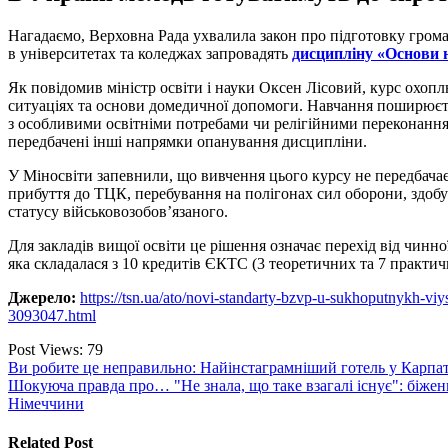
Нагадаємо, Верховна Рада ухвалила закон про підготовку грома
в університетах та коледжах запровадять
дисципліну «Основи 
Як повідомив міністр освіти і науки Оксен Лісовий, курс охопл
ситуаціях та основи домедичної допомоги. Навчання поширюється
з особливими освітніми потребами чи релігійними переконанн
передбачені інші напрямки опанування дисципліни.
У Міносвіти запевнили, що вивчення цього курсу не передбачає
прибуття до ТЦК, перебування на полігонах сил оборони, здобут
статусу військовозобов’язаного.
Для закладів вищої освіти це рішення означає перехід від чинно
яка складалася з 10 кредитів ЄКТС (3 теоретичних та 7 практи
Джерело:
https://tsn.ua/ato/novi-standarty-bzvp-u-sukhoputnykh-viy
3093047.html
Post Views:
79
Навігація
Ви робите це неправильно: Найінстаграмніший готель у Карпат
Шокуюча правда про… "Не знала, що таке взагалі існує": біжен
записів
Німеччини
Related Post