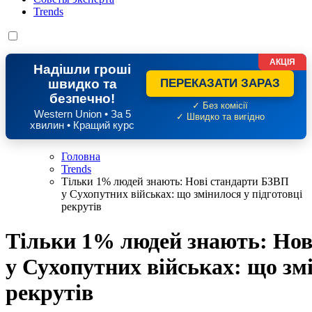
Trends
АКЦІЯ
Надішли гроші
швидко та
ПЕРЕКАЗАТИ ЗАРАЗ
безпечно!
✓ Без комісії
Western Union • За 5
✓ Швидко та вигідно
хвилин • Кращий курс
Головна
Trends
Тільки 1% людей знають: Нові стандарти БЗВП
у Сухопутних військах: що змінилося у підготовці
рекрутів
Тільки 1% людей знають: Нов
у Сухопутних військах: що змі
рекрутів