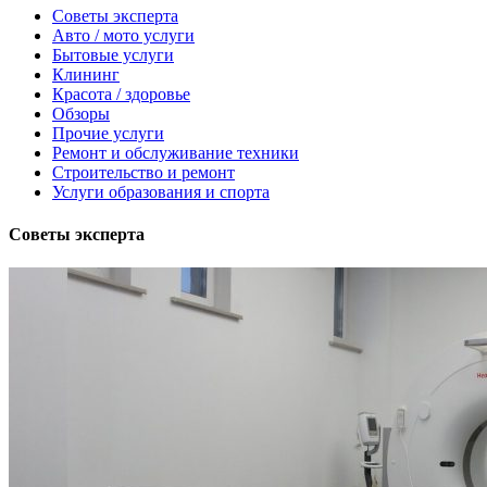
Советы эксперта
Авто / мото услуги
Бытовые услуги
Клининг
Красота / здоровье
Обзоры
Прочие услуги
Ремонт и обслуживание техники
Строительство и ремонт
Услуги образования и спорта
Советы эксперта