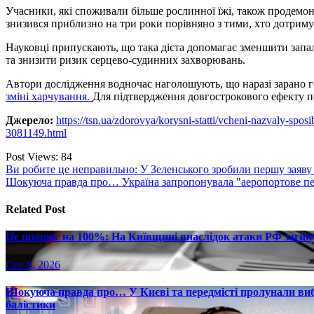
Учасники, які споживали більше рослинної їжі, також продемон
знизився приблизно на три роки порівняно з тими, хто дотриму
Науковці припускають, що така дієта допомагає зменшити запал
та знизити ризик серцево-судинних захворювань.
Автори дослідження водночас наголошують, що наразі зарано 
зміні харчування.
Для підтвердження довгострокового ефекту по
Джерело:
https://tsn.ua/zdorovya/korysni-statti/vcheni-nazvaly-sp
3081149.html
Post Views:
84
Навігація
Ви робите це неправильно: У Зеленського зробили першу заяву
Шокуюча правда про… Україна запропонувала "аеропортове пер
записів
Related Post
Це працює на 100%: На Київщині внаслідок атаки РФ загину
Сер 8, 2026
Шокуюча правда про… У Києві та передмісті пролунали вибу
балістики