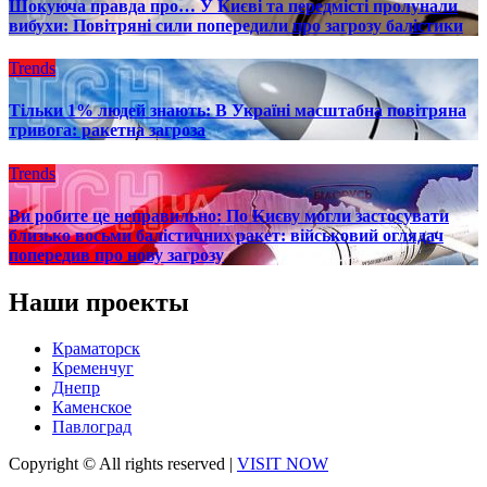
Шокуюча правда про… У Києві та передмісті пролунали
вибухи: Повітряні сили попередили про загрозу балістики
Trends
Тільки 1% людей знають: В Україні масштабна повітряна
тривога: ракетна загроза
Trends
Ви робите це неправильно: По Києву могли застосувати
близько восьми балістичних ракет: військовий оглядач
попередив про нову загрозу
Наши проекты
Краматорск
Кременчуг
Днепр
Каменское
Павлоград
Copyright © All rights reserved
|
VISIT NOW