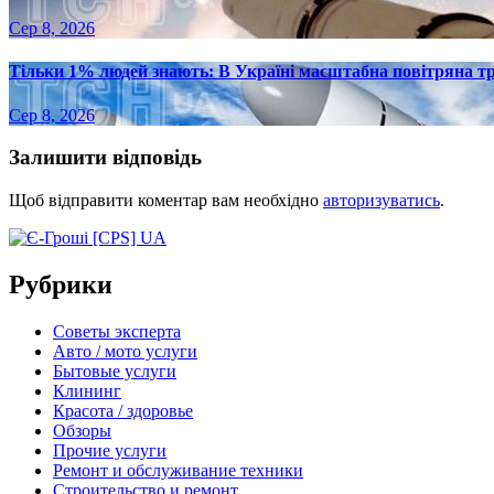
Сер 8, 2026
Тільки 1% людей знають: В Україні масштабна повітряна тр
Сер 8, 2026
Залишити відповідь
Щоб відправити коментар вам необхідно
авторизуватись
.
Рубрики
Советы эксперта
Авто / мото услуги
Бытовые услуги
Клининг
Красота / здоровье
Обзоры
Прочие услуги
Ремонт и обслуживание техники
Строительство и ремонт