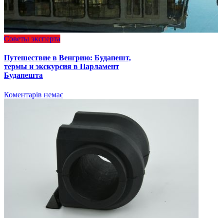
Советы эксперта
Путешествие в Венгрию: Будапешт,
термы и экскурсия в Парламент
Будапешта
Коментарів немає