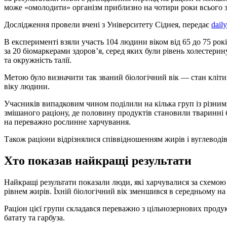
може «омолодити» організм приблизно на чотири роки всього з
Дослідження провели вчені з Університету Сіднея, передає
daily
В експерименті взяли участь 104 людини віком від 65 до 75 ро
за 20 біомаркерами здоров’я, серед яких були рівень холестерину,
та окружність талії.
Метою було визначити так званий біологічний вік — стан кліти
віку людини.
Учасників випадковим чином поділили на кілька груп із різни
змішаного раціону, де половину продуктів становили тваринні
на переважно рослинне харчування.
Також раціони відрізнялися співвідношенням жирів і вуглеводів
Хто показав найкращі результати
Найкращі результати показали люди, які харчувалися за схемою
рівнем жирів. Їхній біологічний вік зменшився в середньому на 
Раціон цієї групи складався переважно з цільнозернових продук
батату та гарбуза.