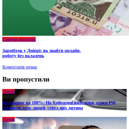
Советы эксперта
Заробіток у Дніпрі: як знайти онлайн-
роботу без вкладень
Коментарів немає
Ви пропустили
Trends
Це працює на 100%: На Київщині внаслідок атаки РФ
загинули троє людей, серед них дитина
Trends