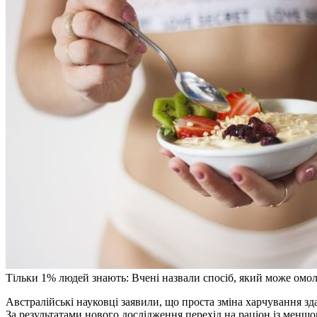
Тільки 1% людей знають: Вчені назвали спосіб, який може омол
Австралійські науковці заявили, що проста зміна харчування з
За результатами нового дослідження перехід на раціон із меншо