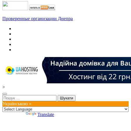
Проверенные организации Днепра
>
Пошук:
Українською »
Powered by
Translate