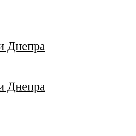
и Днепра
и Днепра