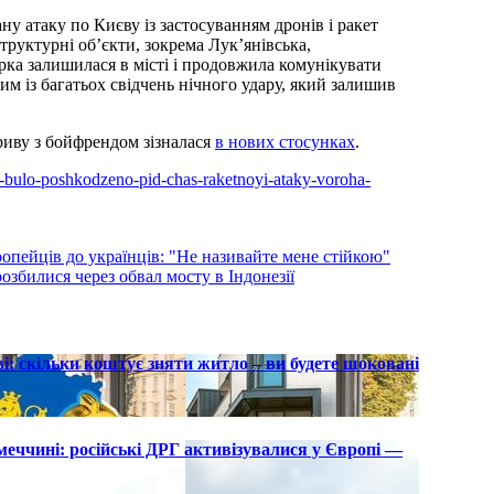
ану атаку по Києву із застосуванням дронів і ракет
труктурні об’єкти, зокрема Лук’янівська,
орка залишилася в місті і продовжила комунікувати
ним із багатьох свідчень нічного удару, який залишив
риву з бойфрендом зізналася
в нових стосунках
.
ky-bulo-poshkodzeno-pid-chas-raketnoyi-ataky-voroha-
пейців до українців: "Не називайте мене стійкою"
озбилися через обвал мосту в Індонезії
і: скільки коштує зняти житло – ви будете шоковані
імеччині: російські ДРГ активізувалися у Європі —