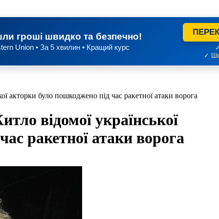
ПЕРЕК
ли гроші швидко та безпечно!
tern Union • За 5 хвилин • Кращий курс
✓
✓ Шв
кої акторки було пошкоджено під час ракетної атаки ворога
итло відомої української
час ракетної атаки ворога