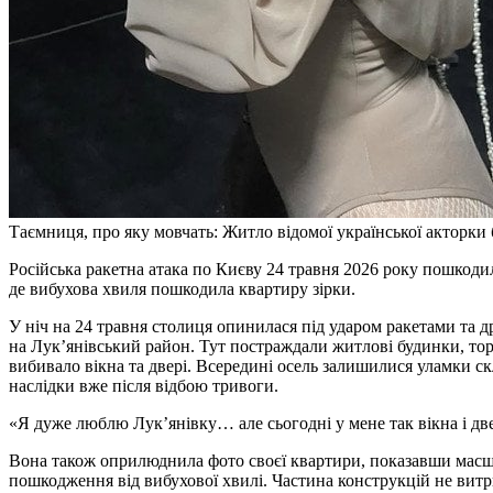
Таємниця, про яку мовчать: Житло відомої української акторки 
Російська ракетна атака по Києву 24 травня 2026 року пошкод
де вибухова хвиля пошкодила квартиру зірки.
У ніч на 24 травня столиця опинилася під ударом ракетами та 
на Лук’янівський район. Тут постраждали житлові будинки, тор
вибивало вікна та двері. Всередині осель залишилися уламки скл
наслідки вже після відбою тривоги.
«Я дуже люблю Лук’янівку… але сьогодні у мене так вікна і дв
Вона також оприлюднила фото своєї квартири, показавши масшта
пошкодження від вибухової хвилі. Частина конструкцій не витр