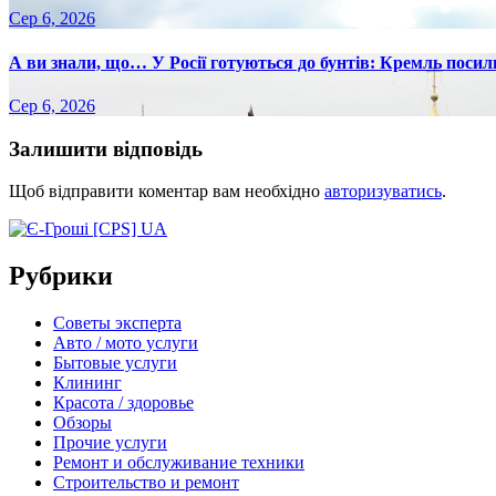
Сер 6, 2026
А ви знали, що… У Росії готуються до бунтів: Кремль посилю
Сер 6, 2026
Залишити відповідь
Щоб відправити коментар вам необхідно
авторизуватись
.
Рубрики
Советы эксперта
Авто / мото услуги
Бытовые услуги
Клининг
Красота / здоровье
Обзоры
Прочие услуги
Ремонт и обслуживание техники
Строительство и ремонт