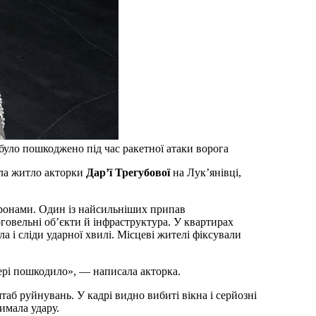
було пошкоджено під час ракетної атаки ворога
ила житло акторки
Дар’ї Трегубової
на Лук’янівці,
дронами. Один із найсильніших припав
говельні об’єкти й інфраструктура. У квартирах
а і сліди ударної хвилі. Місцеві жителі фіксували
ері пошкодило», — написала акторка.
б руйнувань. У кадрі видно вибиті вікна і серйозні
имала удару.