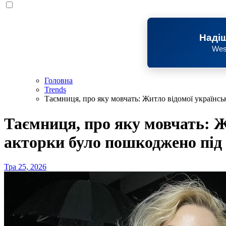
Надіш
Wes
Головна
Trends
Таємниця, про яку мовчать: Житло відомої українсь
Таємниця, про яку мовчать: Ж
акторки було пошкоджено під 
Тра 25, 2026