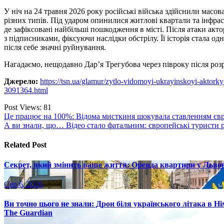
У ніч на 24 травня 2026 року російські війська здійснили масов
різних типів. Під ударом опинилися житлові квартали та інфрас
де зафіксовані найбільші пошкодження в місті. Після атаки акт
з підписниками, фіксуючи наслідки обстрілу. Її історія стала од
після себе значні руйнування.
Нагадаємо, нещодавно Дар’я Трегубова через півроку після роз
Джерело:
https://tsn.ua/glamur/zytlo-vidomoyi-ukrayinskoyi-aktor
3091364.html
Post Views:
81
Навігація
Це працює на 100%: Відома мисткиня шокувала ставленням євро
А ви знали, що… Відео стало фатальним: європейські туристи р
записів
Related Post
Секрет, який змінить ваше життя: Оренда квартири у Львов
Сер 6, 2026
Ви точно цього не знали: Дрон біля українського літака в Н
The Guardian