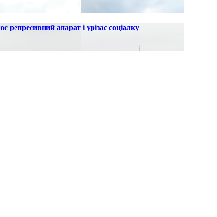
є репресивний апарат і урізає соціалку