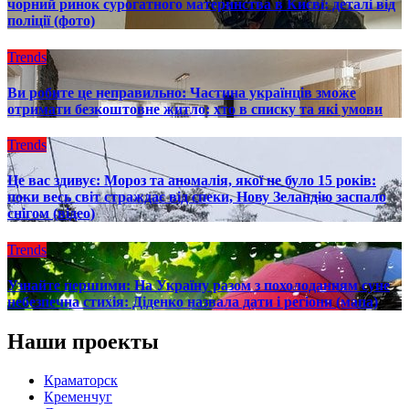
чорний ринок сурогатного материнства в Києві: деталі від
поліції (фото)
Trends
Ви робите це неправильно: Частина українців зможе
отримати безкоштовне житло: хто в списку та які умови
Trends
Це вас здивує: Мороз та аномалія, якої не було 15 років:
поки весь світ страждає від спеки, Нову Зеландію заспало
снігом (відео)
Trends
Узнайте першими: На Україну разом з похолоданням суне
небезпечна стихія: Діденко назвала дати і регіони (мапа)
Наши проекты
Краматорск
Кременчуг