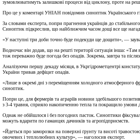
зумовлюватимуть залишкові процеси від циклону, проте на решт
Про це у коментарі УНІАН повідомив синоптик Українського г
За словами експерта, попри прагнення українців до стабільного
Синоптик підкреслив, що найближчим часом дощі все ще нагад
«У наступні три доби точно буде подекуди ще дощити», — заув
Водночас він додав, що на решті території ситуація інша: «Та
тож переважно буде погода без опадів. Зокрема, завтра та після
Аналізуючи першу декаду місяця, в Укргідрометцентрі констату
України тривав дефіцит опадів.
«Лише в окремі дні з переміщенням холодного атмосферного фр
синоптик.
Попри це, для фермерів та аграріїв новини здебільшого позити
з 3-4 травня, сприяло накопиченню тепла та покращило умови д
Однак не обійшлося і без погодних пасток. Синоптики фіксувал
можуть вдарити по гаманцях дачників та агропідприємств.
«Йдеться про заморозки на поверхні ґрунту та висоті травостою,
овочевих і теплолюбних культур», — наголосив експерт.