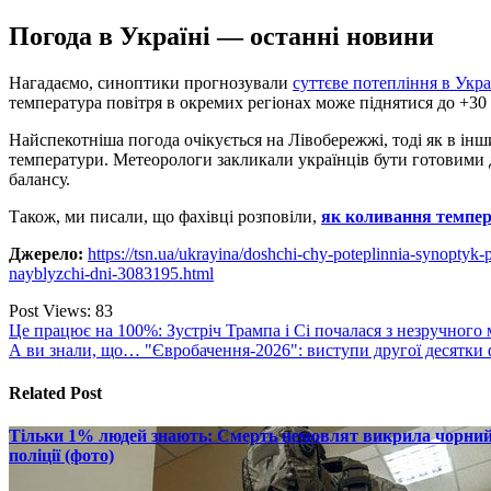
Погода в Україні — останні новини
Нагадаємо, синоптики прогнозували
суттєве потепління в Укра
температура повітря в окремих регіонах може піднятися до +30 
Найспекотніша погода очікується на Лівобережжі, тоді як в ін
температури. Метеорологи закликали українців бути готовими 
балансу.
Також, ми писали, що фахівці розповіли,
як коливання темпе
Джерело:
https://tsn.ua/ukrayina/doshchi-chy-poteplinnia-synopt
nayblyzchi-dni-3083195.html
Post Views:
83
Навігація
Це працює на 100%: Зустріч Трампа і Сі почалася з незручного
А ви знали, що… "Євробачення-2026": виступи другої десятки ф
записів
Related Post
Тільки 1% людей знають: Смерть немовлят викрила чорний р
поліції (фото)