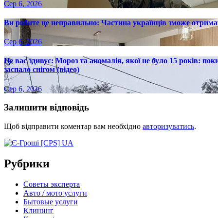
Сер 6, 2026
Ви робите це неправильно: Частина українців зможе отрима
Сер 6, 2026
Це вас здивує: Мороз та аномалія, якої не було 15 років: пок
заспало снігом (відео)
Сер 6, 2026
Залишити відповідь
Щоб відправити коментар вам необхідно
авторизуватись
.
Рубрики
Советы эксперта
Авто / мото услуги
Бытовые услуги
Клининг