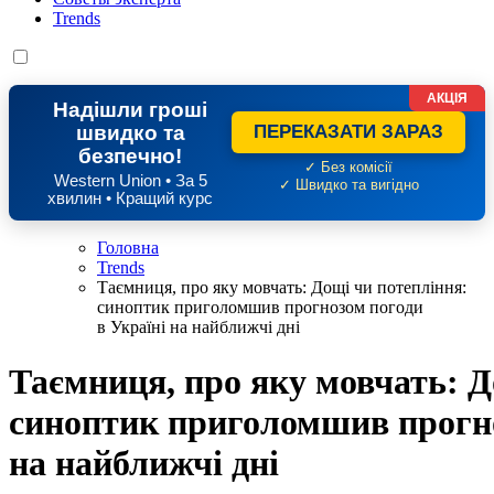
Trends
АКЦІЯ
Надішли гроші
швидко та
ПЕРЕКАЗАТИ ЗАРАЗ
безпечно!
✓ Без комісії
Western Union • За 5
✓ Швидко та вигідно
хвилин • Кращий курс
Головна
Trends
Таємниця, про яку мовчать: Дощі чи потепління:
синоптик приголомшив прогнозом погоди
в Україні на найближчі дні
Таємниця, про яку мовчать: Д
синоптик приголомшив прогно
на найближчі дні