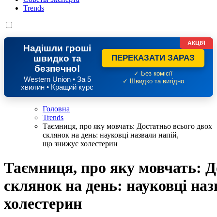
Trends
АКЦІЯ
Надішли гроші
швидко та
ПЕРЕКАЗАТИ ЗАРАЗ
безпечно!
✓ Без комісії
Western Union • За 5
✓ Швидко та вигідно
хвилин • Кращий курс
Головна
Trends
Таємниця, про яку мовчать: Достатньо всього двох
склянок на день: науковці назвали напій,
що знижує холестерин
Таємниця, про яку мовчать: Д
склянок на день: науковці наз
холестерин