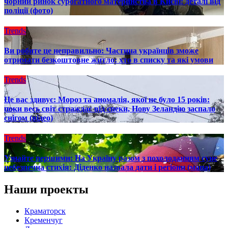
чорний ринок сурогатного материнства в Києві: деталі від
поліції (фото)
Trends
Ви робите це неправильно: Частина українців зможе
отримати безкоштовне житло: хто в списку та які умови
Trends
Це вас здивує: Мороз та аномалія, якої не було 15 років:
поки весь світ страждає від спеки, Нову Зеландію заспало
снігом (відео)
Trends
Узнайте першими: На Україну разом з похолоданням суне
небезпечна стихія: Діденко назвала дати і регіони (мапа)
Наши проекты
Краматорск
Кременчуг