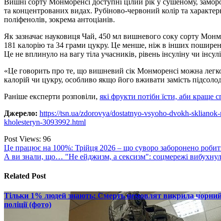
Вишні сорту Монморенсі доступні цілий рік у сушеному, замор
та концентрованих видах. Рубіново-червоний колір та характе
поліфенолів, зокрема антоціанів.
Як зазначає науковиця Чай, 450 мл вишневого соку сорту Мо
181 калорію та 34 грами цукру. Це менше, ніж в інших пошире
Це не вплинуло на вагу тіла учасників, рівень інсуліну чи інсул
«Це говорить про те, що вишневий сік Монморенсі можна легк
калорій чи цукру, особливо якщо його вживати замість підсоло
Раніше експерти розповіли,
які фрукти потібн їсти, аби краще с
Джерело:
https://tsn.ua/zdorovya/dostatnyo-vsyoho-dvokh-sklianok
kholesteryn-3093992.html
Post Views:
96
Навігація
Це працює на 100%: Трійця 2026 – що суворо заборонено робит
А ви знали, що… "Не ейджизм, а сексизм": соцмережі вибухну
записів
Related Post
Тільки 1% людей знають: Смерть немовлят викрила чорний р
поліції (фото)