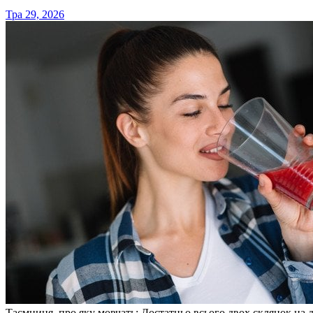
Тра 29, 2026
Таємниця, про яку мовчать: Достатньо всього двох склянок на 