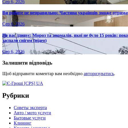
Сер 6, 2026
Ви робите це неправильно: Частина українців зможе отрима
Сер 6, 2026
Це вас здивує: Мороз та аномалія, якої не було 15 років: пок
заспало снігом (відео)
Сер 6, 2026
Залишити відповідь
Щоб відправити коментар вам необхідно
авторизуватись
.
Рубрики
Советы эксперта
Авто / мото услуги
Бытовые услуги
Клининг