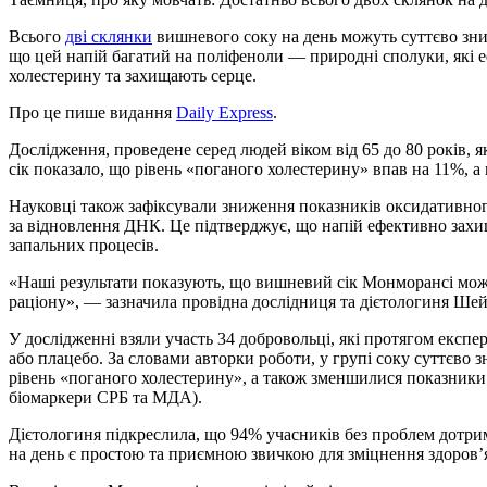
Всього
дві склянки
вишневого соку на день можуть суттєво зниз
що цей напій багатий на поліфеноли — природні сполуки, які 
холестерину та захищають серце.
Про це пише видання
Daily Express
.
Дослідження, проведене серед людей віком від 65 до 80 років
сік показало, що рівень «поганого холестерину» впав на 11%, а
Науковці також зафіксували зниження показників оксидативног
за відновлення ДНК. Це підтверджує, що напій ефективно захищ
запальних процесів.
«Наші результати показують, що вишневий сік Монморансі мож
раціону», — зазначила провідна дослідниця та дієтологиня Шей
У дослідженні взяли участь 34 добровольці, які протягом експе
або плацебо. За словами авторки роботи, у групі соку суттєво з
рівень «поганого холестерину», а також зменшилися показники 
біомаркери СРБ та МДА).
Дієтологиня підкреслила, що 94% учасників без проблем дотри
на день є простою та приємною звичкою для зміцнення здоров’