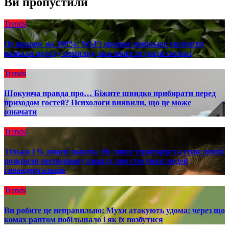
Ви пропустили
Trends
Це працює на 100%: Wi-Fi працює повільно: експерти
назвали просту помилку, яка може псувати сигнал
Trends
Шокуюча правда про… Біжите швидко прибирати перед
приходом гостей? Психологи виявили, що це може
означати
Trends
Тільки 1% людей знають: Не лише територія та гени: вчені
розкрили несподівану правду про стосунки людей
і неандертальців
Trends
Ви робите це неправильно: Мухи атакують удома: через що
комах раптом побільшало і як їх позбутися