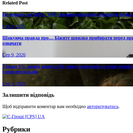
Related Post
Це працює на 100%: Wi-Fi працює повільно: експерти назва
Сер 9, 2026
Шокуюча правда про… Біжите швидко прибирати перед при
означати
Сер 9, 2026
Тільки 1% людей знають: Не лише територія та гени: вчені 
і неандертальців
Сер 9, 2026
Залишити відповідь
Щоб відправити коментар вам необхідно
авторизуватись
.
Рубрики