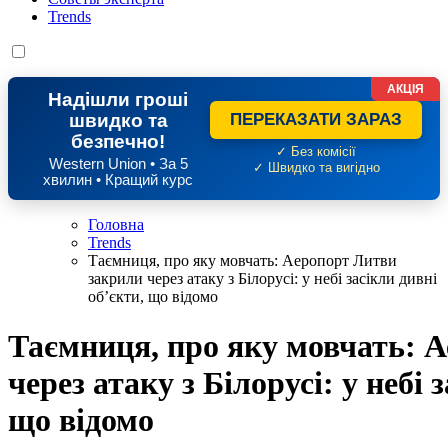
Trends
АКЦІЯ
Надішли гроші
швидко та
ПЕРЕКАЗАТИ ЗАРАЗ
безпечно!
✓ Без комісії
Western Union • За 5
✓ Швидко та вигідно
хвилин • Кращий курс
Головна
Trends
Таємниця, про яку мовчать: Аеропорт Литви
закрили через атаку з Білорусі: у небі засікли дивні
об’єкти, що відомо
Таємниця, про яку мовчать: 
через атаку з Білорусі: у небі 
що відомо