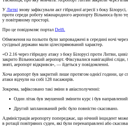
У
Литві
знову зафіксували акт гібридної агресії з боку Білорус
проти середи роботу міжнародного аеропорту Вільнюса було те
у повітряному просторі.
Про це повідомляє портал
Delfi.
Обмеження на польоти були запроваджені в середині ночі через 
сусідньої держави мали цілеспрямований характер.
«О 2.16 через гібридну атаку з боку Білорусі проти Литви, циві
закрито Вільнюський аеропорт. Фіксувалися навігаційні сліди, 
зняті, аеропорт відкрився», — йдеться у повідомленні.
Хоча аеропорт був закритий лише протягом однієї години, це сп
атаки відчули на собі 128 пасажирів.
Зокрема, зафіксовано такі зміни в авіасполученні:
Один літак був змушений змінити курс і був направлений
Другий запланований рейс було повністю скасовано.
Адміністрація аеропорту попереджає, що нічний інцидент може 
в ротації повітряних суден, які були перенаправлені або скасова