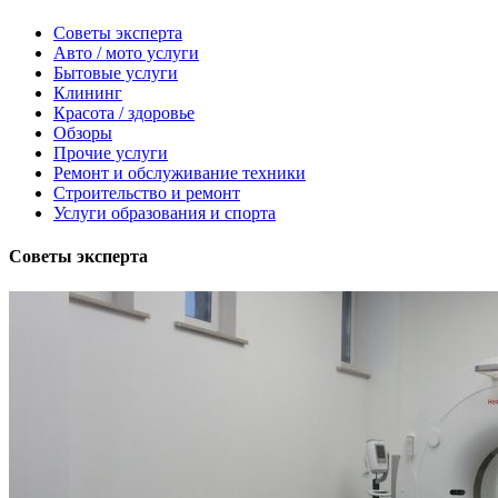
Советы эксперта
Авто / мото услуги
Бытовые услуги
Клининг
Красота / здоровье
Обзоры
Прочие услуги
Ремонт и обслуживание техники
Строительство и ремонт
Услуги образования и спорта
Советы эксперта