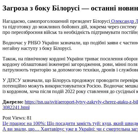
Загроза з боку Білорусі — останні нови
Нагадаємо, самопроголошений президент Білорусі
Олександр 
та підготовку до можливих бойових дій, зокрема через систему т
про переозброєння військ та необхідність підтримувати постійн
Водночас у РНБО України зазначали, що подібні заяви є частино
негайну наступу з боку Білорусі.
Також, на північному кордоні України триває посилення оборон
кордону облаштовані інженерні загородження, рови, мінні поля
патрулюють територію за допомогою техніки, дронів і службов
У ДПСУ зазначали, що Білорусь продовжує проводити перевірки
потенційно можуть використовуватися Росією. Водночас мешк
із кордоном, хоча після подій 2022 року ставлення до сусідньої 
Джерело:
https://tsn.ua/svit/aeroport-lytvy-zakryly-cherez-ataku-z-
3082241.html
Post Views:
81
Навігація
Це працює на 100%: Що посадити замість туй: кущ, який швидк
А ви знали, що… Хантавірус уже в Україні: чи є смертельна за
записів