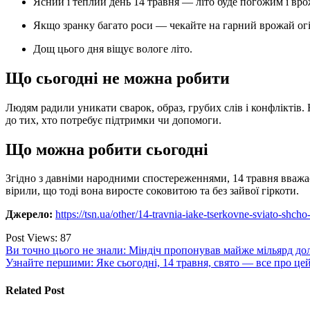
Ясний і теплий день 14 травня — літо буде погожим і вр
Якщо зранку багато роси — чекайте на гарний врожай огі
Дощ цього дня віщує вологе літо.
Що сьогодні не можна робити
Людям радили уникати сварок, образ, грубих слів і конфліктів. 
до тих, хто потребує підтримки чи допомоги.
Що можна робити сьогодні
Згідно з давніми народними спостереженнями, 14 травня вваж
вірили, що тоді вона виросте соковитою та без зайвої гіркоти.
Джерело:
https://tsn.ua/other/14-travnia-iake-tserkovne-sviato-shc
Post Views:
87
Навігація
Ви точно цього не знали: Міндіч пропонував майже мільярд долар
Узнайте першими: Яке сьогодні, 14 травня, свято — все про цей
записів
Related Post