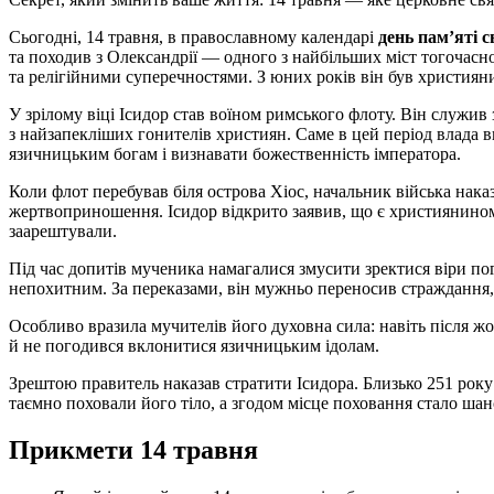
Сьогодні, 14 травня, в православному календарі
день пам’яті 
та походив з Олександрії — одного з найбільших міст тогочасно
та релігійними суперечностями. З юних років він був християн
У зрілому віці Ісидор став воїном римського флоту. Він служив
з найзапекліших гонителів християн. Саме в цей період влада 
язичницьким богам і визнавати божественність імператора.
Коли флот перебував біля острова Хіос, начальник війська нака
жертвоприношення. Ісидор відкрито заявив, що є християнином 
заарештували.
Під час допитів мученика намагалися змусити зректися віри п
непохитним. За переказами, він мужньо переносив страждання,
Особливо вразила мучителів його духовна сила: навіть після ж
й не погодився вклонитися язичницьким ідолам.
Зрештою правитель наказав стратити Ісидора. Близько 251 року
таємно поховали його тіло, а згодом місце поховання стало шан
Прикмети 14 травня