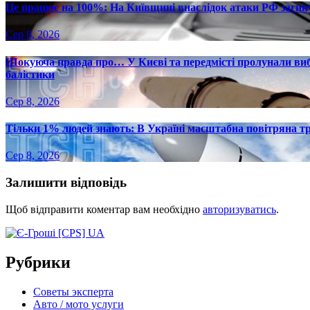
Це працює на 100%: На Київщині внаслідок атаки РФ загину
Сер 8, 2026
Шокуюча правда про… У Києві та передмісті пролунали вибу
балістики
Сер 8, 2026
Тільки 1% людей знають: В Україні масштабна повітряна тр
Сер 8, 2026
Залишити відповідь
Щоб відправити коментар вам необхідно
авторизуватись
.
Рубрики
Советы эксперта
Авто / мото услуги