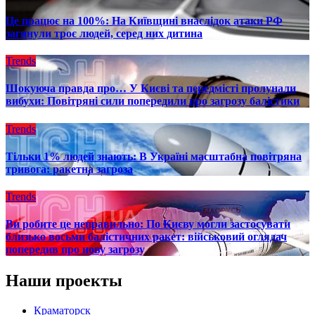
Це працює на 100%: На Київщині внаслідок атаки РФ
загинули троє людей, серед них дитина
Trends
Шокуюча правда про… У Києві та передмісті пролунали
вибухи: Повітряні сили попередили про загрозу балістики
Trends
Тільки 1% людей знають: В Україні масштабна повітряна
тривога: ракетна загроза
Trends
Ви робите це неправильно: По Києву могли застосувати
близько восьми балістичних ракет: військовий оглядач
попередив про нову загрозу
Наши проекты
Краматорск