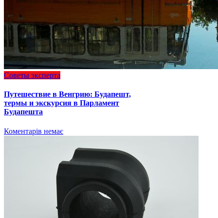
Советы эксперта
Путешествие в Венгрию: Будапешт,
термы и экскурсия в Парламент
Будапешта
Коментарів немає