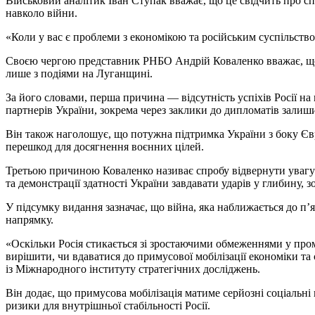
Військовий аналітик Іван Ступак вважає, що це свідчить про
навколо війни.
«Коли у вас є проблеми з економікою та російським суспільство
Своєю чергою представник РНБО Андрій Коваленко вважає, що
лише з подіями на Луганщині.
За його словами, перша причина — відсутність успіхів Росії н
партнерів України, зокрема через заклики до дипломатів залиш
Він також наголошує, що потужна підтримка України з боку Єв
перешкод для досягнення воєнних цілей.
Третьою причиною Коваленко називає спробу відвернути увагу ві
та демонстрації здатності України завдавати ударів у глибину, 
У підсумку видання зазначає, що війна, яка наближається до п’
напрямку.
«Оскільки Росія стикається зі зростаючими обмеженнями у проми
вирішити, чи вдаватися до примусової мобілізації економіки т
із Міжнародного інституту стратегічних досліджень.
Він додає, що примусова мобілізація матиме серйозні соціальн
ризики для внутрішньої стабільності Росії.