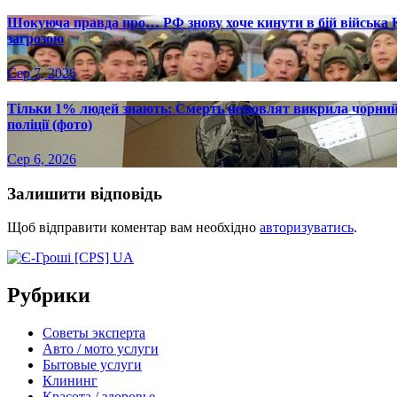
Шокуюча правда про… РФ знову хоче кинути в бій війська 
загрозою
Сер 7, 2026
Тільки 1% людей знають: Смерть немовлят викрила чорний р
поліції (фото)
Сер 6, 2026
Залишити відповідь
Щоб відправити коментар вам необхідно
авторизуватись
.
Рубрики
Советы эксперта
Авто / мото услуги
Бытовые услуги
Клининг
Красота / здоровье