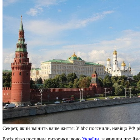
Секрет, який змінить ваше життя: У bbc пояснили, навіщо РФ рі
Росія різко посилила риторику щодо
України
, заявивши про ймо