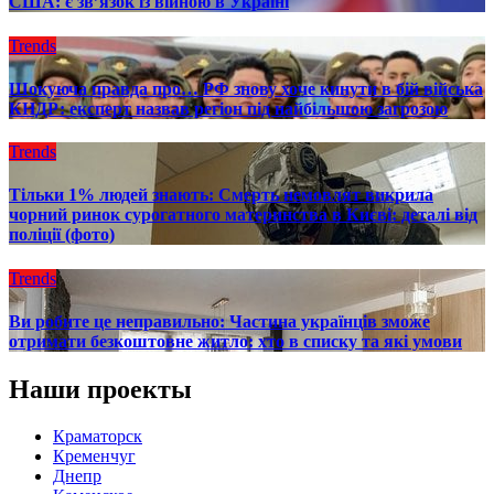
США: є зв’язок із війною в Україні
Trends
Шокуюча правда про… РФ знову хоче кинути в бій війська
КНДР: експерт назвав регіон під найбільшою загрозою
Trends
Тільки 1% людей знають: Смерть немовлят викрила
чорний ринок сурогатного материнства в Києві: деталі від
поліції (фото)
Trends
Ви робите це неправильно: Частина українців зможе
отримати безкоштовне житло: хто в списку та які умови
Наши проекты
Краматорск
Кременчуг
Днепр