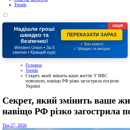
Trends
АКЦІЯ
Надішли гроші
швидко та
ПЕРЕКАЗАТИ ЗАРАЗ
безпечно!
✓ Без комісії
Western Union • За 5
✓ Швидко та вигідно
хвилин • Кращий курс
Головна
Trends
Секрет, який змінить ваше життя: У BBC
пояснили, навіщо РФ різко загострила погрози
Україні
Секрет, який змінить ваше ж
навіщо РФ різко загострила п
Тра 27, 2026