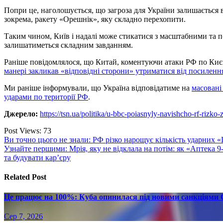
Попри це, наголошується, що загроза для України залишається в
зокрема, ракету «Орешнік», яку складно перехопити.
Таким чином, Київ і надалі може стикатися з масштабними та 
залишатиметься складним завданням.
Раніше повідомлялося, що Китай, коментуючи атаки РФ по Києв
манері закликав «відповідні сторони» утриматися від посиленн
Ми раніше інформували, що Україна відповідатиме на
масовані
ударами по території РФ
.
Джерело:
https://tsn.ua/politika/u-bbc-poiasnyly-navishcho-rf-rizk
Post Views:
73
Навігація
Ви точно цього не знали: РФ різко нарощує кількість ударних «
Узнайте першими: Мрія, яку не відклала на потім: як «Аптека 
записів
та будувати кар’єру
Related Post
Це працює на 100%: Куба опинилася під новими санкціями С
Сер 7, 2026