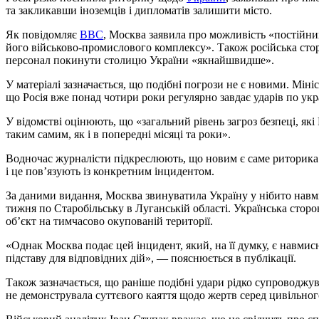
та закликавши іноземців і дипломатів залишити місто.
Як повідомляє
BBC
, Москва заявила про можливість «постійни
його військово-промислового комплексу». Також російська сто
персонал покинути столицю України «якнайшвидше».
У матеріалі зазначається, що подібні погрози не є новими. Мін
що Росія вже понад чотири роки регулярно завдає ударів по укр
У відомстві оцінюють, що «загальний рівень загроз безпеці, які
таким самим, як і в попередні місяці та роки».
Водночас журналісти підкреслюють, що новим є саме риторика 
і це пов’язують із конкретним інцидентом.
За даними видання, Москва звинуватила Україну у нібито навми
тижня по Старобільську в Луганській області. Українська сторо
об’єкт на тимчасово окупованій території.
«Однак Москва подає цей інцидент, який, на її думку, є навми
підставу для відповідних дій», — пояснюється в публікації.
Також зазначається, що раніше подібні удари рідко супроводжу
не демонструвала суттєвого каяття щодо жертв серед цивільного