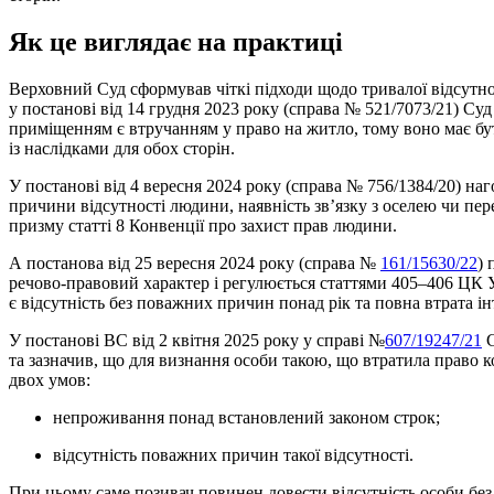
Як це виглядає на практиці
Верховний Суд сформував чіткі підходи щодо тривалої відсутнос
у постанові від 14 грудня 2023 року (справа № 521/7073/21) Су
приміщенням є втручанням у право на житло, тому воно має бу
із наслідками для обох сторін.
У постанові від 4 вересня 2024 року (справа № 756/1384/20) наг
причини відсутності людини, наявність зв’язку з оселею чи пе
призму статті 8 Конвенції про захист прав людини.
А постанова від 25 вересня 2024 року (справа №
161/15630/22
) 
речово-правовий характер і регулюється статтями 405–406 ЦК 
є відсутність без поважних причин понад рік та повна втрата і
У постанові ВС від 2 квітня 2025 року у справі №
607/19247/21
С
та зазначив, що для визнання особи такою, що втратила право 
двох умов:
непроживання понад встановлений законом строк;
відсутність поважних причин такої відсутності.
При цьому саме позивач повинен довести відсутність особи бе