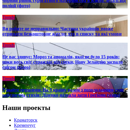
чорний ринок сурогатного материнства в Києві: деталі від
поліції (фото)
Trends
Ви робите це неправильно: Частина українців зможе
отримати безкоштовне житло: хто в списку та які умови
Trends
Це вас здивує: Мороз та аномалія, якої не було 15 років:
поки весь світ страждає від спеки, Нову Зеландію заспало
снігом (відео)
Trends
Узнайте першими: На Україну разом з похолоданням суне
небезпечна стихія: Діденко назвала дати і регіони (мапа)
Наши проекты
Краматорск
Кременчуг