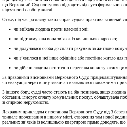
що Верховний Суд поступово відходить від суто формального під
відсутності особи у житлі.
Отже, під час розгляду таких справ судова практика зазвичай с
чи виїхала людина проти власної волі;
чи підтримувала вона зв’язок із колишньою адресою;
чи долучалася особа до сплати рахунків за житлово-комун
чи з’явилося в неї інше офіційне або постійне житло для
чи дійсно людина остаточно перестала користуватися ц
За правовими висновками Верховного Суду, працевлаштування з
чи евакуація через війну зазвичай вважаються поважними приво
З іншого боку, судді часто стають на бік позивача, якщо людин
обставин, ігнорує оплату комунальних послуг, облаштувала поб
зі спірною нерухомістю.
Яскравим прикладом є постанова Верховного Суду від 3 березня 
тривале проживання в іншому місті, створення там нової родини
реальних зв’язків із колишньою квартирою прямо доводять, що о