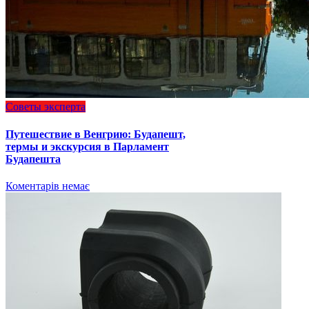
Советы эксперта
Путешествие в Венгрию: Будапешт,
термы и экскурсия в Парламент
Будапешта
Коментарів немає