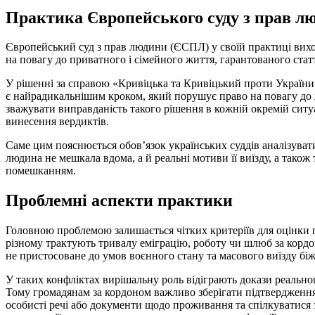
Практика Європейського суду з прав л
Європейський суд з прав людини (ЄСПЛ) у своїй практиці виход
на повагу до приватного і сімейного життя, гарантованого стат
У рішенні за справою «Кривіцька та Кривіцький проти Україн
є найрадикальнішим кроком, який порушує право на повагу до ж
зважувати виправданість такого рішення в кожній окремій ситу
винесення вердиктів.
Саме цим пояснюється обов’язок українських суддів аналізувати
людина не мешкала вдома, а й реальні мотиви її виїзду, а також т
помешканням.
Проблемні аспекти практики
Головною проблемою залишається чітких критеріїв для оцінки 
різному трактують тривалу еміграцію, роботу чи шлюб за кордо
не пристосоване до умов воєнного стану та масового виїзду біж
У таких конфліктах вирішальну роль відіграють докази реального
Тому громадянам за кордоном важливо зберігати підтвердження
особисті речі або документи щодо проживання та спілкуватися 