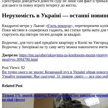
з реєстрації доведеться довести суду не лише сам факт її трив
для цього та повну втрату інтересу до житла.
Нерухомість в Україні — останні новин
Квадратні метри у Львові «
б’ють рекорди
», перетворюючи купів
Поки містяни в соцмережах гадають, які статки треба мати для т
стартують від півтори тисячі доларів за квадрат.
Водночас, для того щоб придбати квартиру в Києві чи Ужгород
Водночас у Запоріжжі на ту саму мету можна накопичити вчет
Джерело:
https://tsn.ua/other/ukrayintsi-za-kordonom-mozut-vtratyt
mozlyvo-3094790.html
Post Views:
92
Навігація
Ви точно цього не знали: Козацький рух в Україні обрав новог
Узнайте першими: Яке сьогодні, 31 травня, свято — все про цей
записів
Related Post
Тільки 1% людей знають: Смерть немовлят викрила чорний р
поліції (фото)