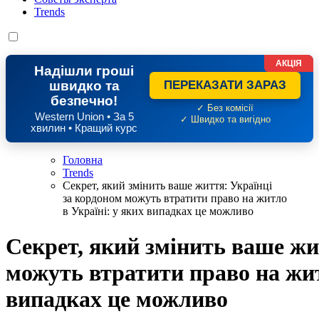
Trends
АКЦІЯ
Надішли гроші
швидко та
ПЕРЕКАЗАТИ ЗАРАЗ
безпечно!
✓ Без комісії
Western Union • За 5
✓ Швидко та вигідно
хвилин • Кращий курс
Головна
Trends
Секрет, який змінить ваше життя: Українці
за кордоном можуть втратити право на житло
в Україні: у яких випадках це можливо
Секрет, який змінить ваше жи
можуть втратити право на жит
випадках це можливо