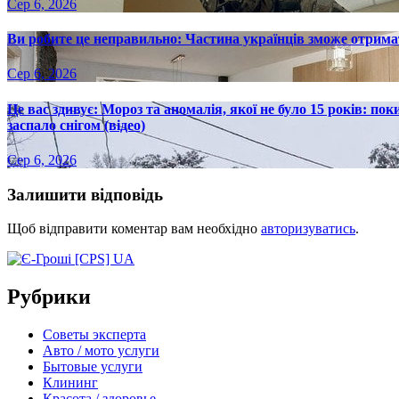
Сер 6, 2026
Ви робите це неправильно: Частина українців зможе отрима
Сер 6, 2026
Це вас здивує: Мороз та аномалія, якої не було 15 років: пок
заспало снігом (відео)
Сер 6, 2026
Залишити відповідь
Щоб відправити коментар вам необхідно
авторизуватись
.
Рубрики
Советы эксперта
Авто / мото услуги
Бытовые услуги
Клининг
Красота / здоровье