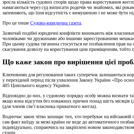
зросла кількість судових спорів щодо права користування житл
намагаються через суд виписати родичів чи знайомих, які рокам
запевняють, що їхня відсутність є вимушеною і не може бути п
Про це пише
Судово-юридична газета
.
Зазвичай подібні юридичні конфлікти виникають між власника
чоловіками чи дружинами або іншими зареєстрованими мешканц
При цьому судова тяганина стосується не позбавлення прав на
скасування дозволу на користування цим приміщенням, тобто 
Що каже закон про вирішення цієї про
Ключовими для регулювання таких суперечок залишаються норми
у перехідний період після ухвалення Закону України «Про основ
405 Цивільного кодексу України.
Відповідно до них, у судовому порядку особу можна визнати т
якщо вона відсутня без поважних причин понад шість місяців (
(для членів сім’ї власника приватного житла).
Водночас закон чітко захищає тих, хто перебуває на військовій 
сам факт виїзду за межі країни не веде до автоматичного позб
індивідуально, спираючись на закріплені новим законодавством
сторін.