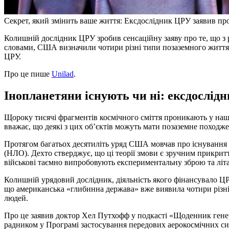
Секрет, який змінить ваше життя: Ексдослідник ЦРУ заявив п
Колишній дослідник ЦРУ зробив сенсаційну заяву про те, що
словами, США визначили чотири різні типи позаземного життя.
ЦРУ.
Про це пише
Unilad
.
Інопланетяни існують чи ні: ексдослід
Щороку тисячі фрагментів космічного сміття проникають у наш
вважає, що деякі з цих об’єктів можуть мати позаземне походж
Протягом багатьох десятиліть уряд США мовчав про існування 
(НЛО). Дехто стверджує, що ці теорії змови є зручним прикрит
військові таємно випробовують експериментальну зброю та літал
Колишній урядовий дослідник, діяльність якого фінансувало ЦР
що американська «глибинна держава» вже виявила чотири різні 
людей.
Про це заявив доктор Хел Путхофф у подкасті «Щоденник генер
радником у Програмі застосування передових аерокосмічних си