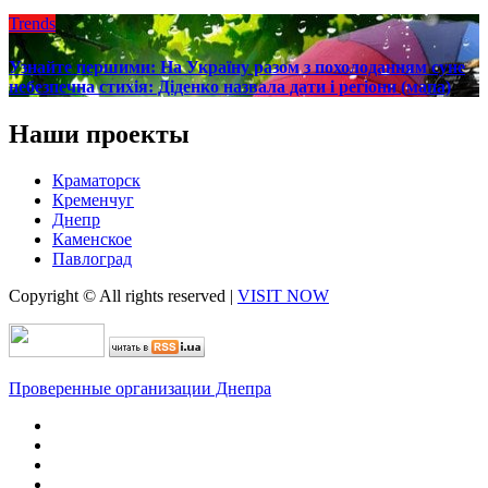
Trends
Узнайте першими: На Україну разом з похолоданням суне
небезпечна стихія: Діденко назвала дати і регіони (мапа)
Наши проекты
Краматорск
Кременчуг
Днепр
Каменское
Павлоград
Copyright © All rights reserved
|
VISIT NOW
Проверенные организации Днепра