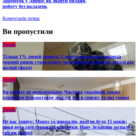
Заробіток у Дніпрі: як знайти онлайн-
роботу без вкладень
Коментарів немає
Ви пропустили
Trends
Тільки 1% людей знають: Смерть немовлят викрила
чорний ринок сурогатного материнства в Києві: деталі від
поліції (фото)
Trends
Ви робите це неправильно: Частина українців зможе
отримати безкоштовне житло: хто в списку та які умови
Trends
Це вас здивує: Мороз та аномалія, якої не було 15 років:
поки весь світ страждає від спеки, Нову Зеландію заспало
снігом (відео)