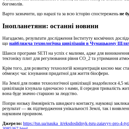
богомолів.
Варто зазначити, що наразі та за всю історію спостережень
не б
Інопланетяни: останні новини
Нагадаємо, результати дослідження Інституту космічних дослідж
що
найближча технологічна цивілізація в Чумацькому Шля
Шанси програми SETI на успіх є малими, адже для виникнення
тектоніку плит для регулювання рівня CO_2 та утримання атмо
Крім того, для розвитку технологій концентрація кисню має ст
обмежує час існування придатної для життя біосфери.
На Землі для появи технологічної цивілізації знадобилося 4,5 м
цивілізація існувала одночасно з нами, її середня тривалість жи
вона буде значно старшою за людство.
Попри низьку ймовірність швидкого контакту, науковці закли
результат — як підтвердження унікальності Землі, так і виявл
науковим проривом.
Джерело:
https://tsn.ua/nauka_it/eksdoslidnyk-tsru-zaiavyv-pro-4-t
3085367.html