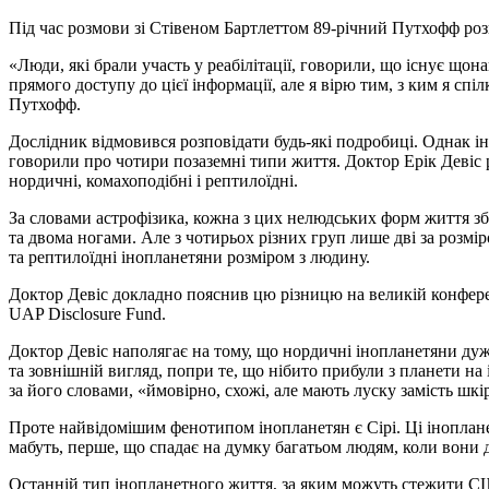
Під час розмови зі Стівеном Бартлеттом 89-річний Путхофф роз
«Люди, які брали участь у реабілітації, говорили, що існує що
прямого доступу до цієї інформації, але я вірю тим, з ким я сп
Путхофф.
Дослідник відмовився розповідати будь-які подробиці. Однак ін
говорили про чотири позаземні типи життя. Доктор Ерік Девіс ро
нордичні, комахоподібні і рептилоїдні.
За словами астрофізика, кожна з цих нелюдських форм життя з
та двома ногами. Але з чотирьох різних груп лише дві за розмі
та рептилоїдні інопланетяни розміром з людину.
Доктор Девіс докладно пояснив цю різницю на великій конферен
UAP Disclosure Fund.
Доктор Девіс наполягає на тому, що нордичні інопланетяни дуж
та зовнішній вигляд, попри те, що нібито прибули з планети на
за його словами, «ймовірно, схожі, але мають луску замість шкі
Проте найвідомішим фенотипом інопланетян є Сірі. Ці іноплане
мабуть, перше, що спадає на думку багатьом людям, коли вони 
Останній тип інопланетного життя, за яким можуть стежити США