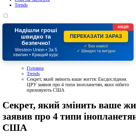
Trends
АКЦІЯ
Надішли гроші
швидко та
ПЕРЕКАЗАТИ ЗАРАЗ
безпечно!
✓ Без комісії
Western Union • За 5
✓ Швидко та вигідно
хвилин • Кращий курс
Головна
Trends
Секрет, який змінить ваше життя: Ексдослідник
ЦРУ заявив про 4 типи інопланетян, яких нібито
приховують США
Секрет, який змінить ваше ж
заявив про 4 типи інопланетя
США