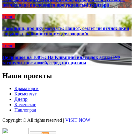
неочікувано висловився про українські території
Trends
Таємниця, про яку мовчать: Пашот, омлет чи яєчня: який
сніданок є найкориснішим для здоров’я
Trends
Це працює на 100%: На Київщині внаслідок атаки РФ
загинули троє людей, серед них дитина
Наши проекты
Краматорск
Кременчуг
Днепр
Каменское
Павлоград
Copyright © All rights reserved
|
VISIT NOW