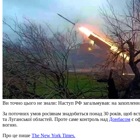
Ви точно цього не знали: Наступ РФ загальмував: на захопленн
За поточних умов росіянам знадобиться понад 30 років, щоб встановити повний контроль над територією Донецької
та Луганської областей. Проте саме контроль над
Донбасом
є оф
вогню.
Про це пише
The New York Times.