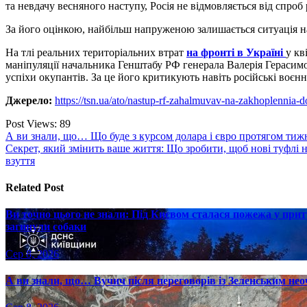
та невдачу весняного наступу, Росія не відмовляється від спро
За його оцінкою, найбільш напруженою залишається ситуація н
На тлі реальних територіальних втрат
на фронті в Україні
у кв
маніпуляції начальника Генштабу РФ генерала Валерія Герасимов
успіхи окупантів. За це його критикують навіть російські воєнн
Джерело:
https://tsn.ua/ato/nastup-rf-zahalmuvav-na-zakhoplennia
Post Views:
89
Навігація
А ви знали, що… Що буде з курсом долара і євро протягом тижн
Секрет, який змінить ваше життя: Що зробити, щоб нові туфлі н
записів
взуття
Related Post
Ви точно цього не знали: Під Києвом сталася пожежа у прит
загинули собаки
Сер 8, 2026
А ви знали, що… Вучич після переговорів із Зеленським нео