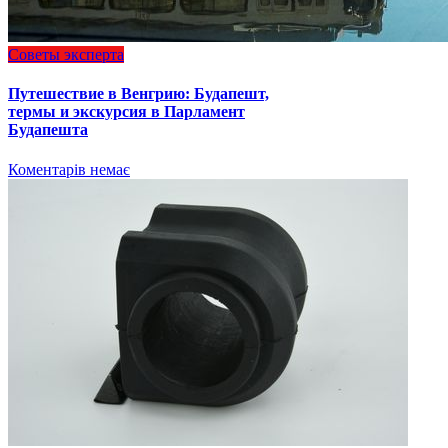
Советы эксперта
Путешествие в Венгрию: Будапешт,
термы и экскурсия в Парламент
Будапешта
Коментарів немає