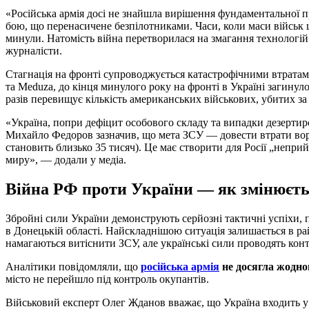
«Російська армія досі не знайшла вирішення фундаментальної п
бою, що перенасичене безпілотниками. Часи, коли маси військ 
минули. Натомість війна перетворилася на змагання технологій
журналісти.
Стагнація на фронті супроводжується катастрофічними втратам
та Meduza, до кінця минулого року на фронті в Україні загинуло
разів перевищує кількість американських військових, убитих за 
«Україна, попри дефіцит особового складу та випадки дезерти
Михайло Федоров зазначив, що мета ЗСУ — довести втрати воро
становить близько 35 тисяч). Це має створити для Росії „непр
миру», — додали у медіа.
Війна РФ проти України — як змінюєть
Збройні сили України демонструють серйозні тактичні успіхи, 
в Донецькій області. Найскладнішою ситуація залишається в ра
намагаються витіснити ЗСУ, але українські сили проводять кон
Аналітики повідомляли, що
російська армія
не досягла жодног
місто не перейшло під контроль окупантів.
Військовий експерт Олег Жданов вважає, що Україна входить у л