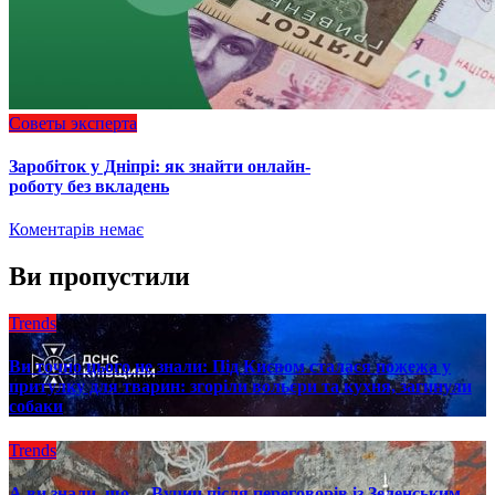
Советы эксперта
Заробіток у Дніпрі: як знайти онлайн-
роботу без вкладень
Коментарів немає
Ви пропустили
Trends
Ви точно цього не знали: Під Києвом сталася пожежа у
притулку для тварин: згоріли вольєри та кухня, загинули
собаки
Trends
А ви знали, що… Вучич після переговорів із Зеленським