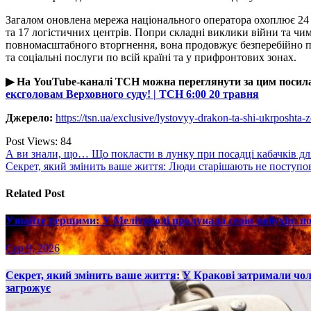
Загалом оновлена мережа національного оператора охоплює 24 л
та 17 логістичних центрів. Попри складні виклики війни та чима
повномасштабного вторгнення, вона продовжує безперебійно п
та соціальні послуги по всій країні та у прифронтових зонах.
▶ На YouTube-каналі ТСН можна переглянути за цим поси
ексголовам Верховного суду! | ТСН 6:00 20 травня
Джерело:
https://tsn.ua/exclusive/lystovyy-drakon-ta-shi-ukrposht
Post Views:
84
Навігація
А ви знали, що… Що покласти в лунку при посадці кабачків д
Секрет, який змінить ваше життя: Люди старішають не поступово
записів
Related Post
Узнайте першими: У Мелітополі пролунала серія вибухів: пов
Сер 9, 2026
Секрет, який змінить ваше життя: У Кракові затримали чол
загрожує