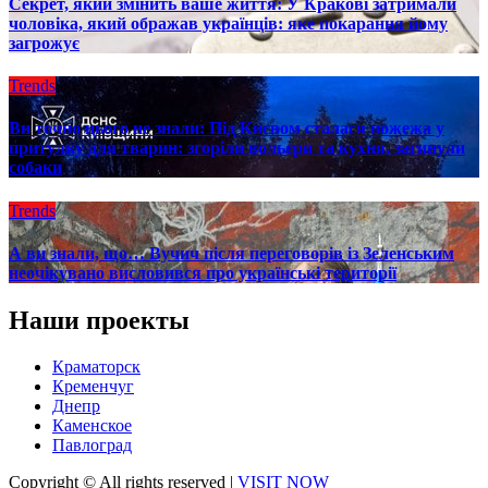
Секрет, який змінить ваше життя: У Кракові затримали
чоловіка, який ображав українців: яке покарання йому
загрожує
Trends
Ви точно цього не знали: Під Києвом сталася пожежа у
притулку для тварин: згоріли вольєри та кухня, загинули
собаки
Trends
А ви знали, що… Вучич після переговорів із Зеленським
неочікувано висловився про українські території
Наши проекты
Краматорск
Кременчуг
Днепр
Каменское
Павлоград
Copyright © All rights reserved
|
VISIT NOW