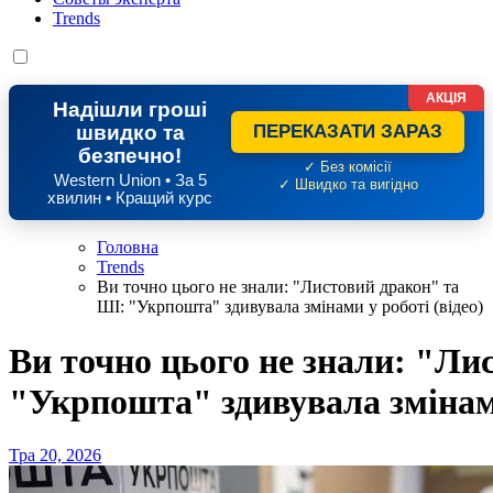
Trends
АКЦІЯ
Надішли гроші
швидко та
ПЕРЕКАЗАТИ ЗАРАЗ
безпечно!
✓ Без комісії
Western Union • За 5
✓ Швидко та вигідно
хвилин • Кращий курс
Головна
Trends
Ви точно цього не знали: "Листовий дракон" та
ШІ: "Укрпошта" здивувала змінами у роботі (відео)
Ви точно цього не знали: "Ли
"Укрпошта" здивувала змінами
Тра 20, 2026