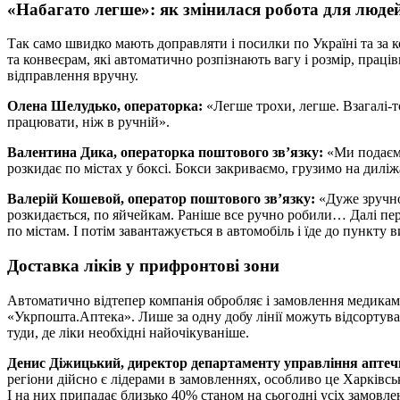
«Набагато легше»: як змінилася робота для люде
Так само швидко мають доправляти і посилки по Україні та за 
та конвеєрам, які автоматично розпізнають вагу і розмір, прац
відправлення вручну.
Олена Шелудько, операторка:
«Легше трохи, легше. Взагалі-т
працювати, ніж в ручній».
Валентина Дика, операторка поштового зв’язку:
«Ми подаємо
розкидає по містах у боксі. Бокси закриваємо, грузимо на диліжа
Валерій Кошевой, оператор поштового зв’язку:
«Дуже зручно.
розкидається, по яйчейкам. Раніше все ручно робили… Далі пе
по містам. І потім завантажується в автомобіль і їде до пункту в
Доставка ліків у прифронтові зони
Автоматично відтепер компанія обробляє і замовлення медикам
«Укрпошта.Аптека». Лише за одну добу лінії можуть відсортув
туди, де ліки необхідні найочікуваніше.
Денис Діжицький, директор департаменту управління аптечн
регіони дійсно є лідерами в замовленнях, особливо це Харківсь
І на них припадає близько 40% станом на сьогодні усіх замовлен