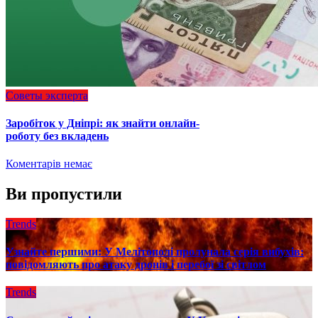
Советы эксперта
Заробіток у Дніпрі: як знайти онлайн-
роботу без вкладень
Коментарів немає
Ви пропустили
Trends
Узнайте першими: У Мелітополі пролунала серія вибухів:
повідомляють про атаку дронів і перебої зі світлом
Trends