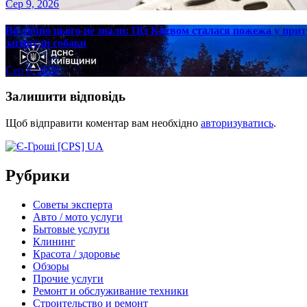
Сер 9, 2026
Ви точно цього не знали: Під Києвом сталася пожежа у прит
загинули собаки
Сер 8, 2026
Залишити відповідь
Щоб відправити коментар вам необхідно
авторизуватись
.
Рубрики
Советы эксперта
Авто / мото услуги
Бытовые услуги
Клининг
Красота / здоровье
Обзоры
Прочие услуги
Ремонт и обслуживание техники
Строительство и ремонт