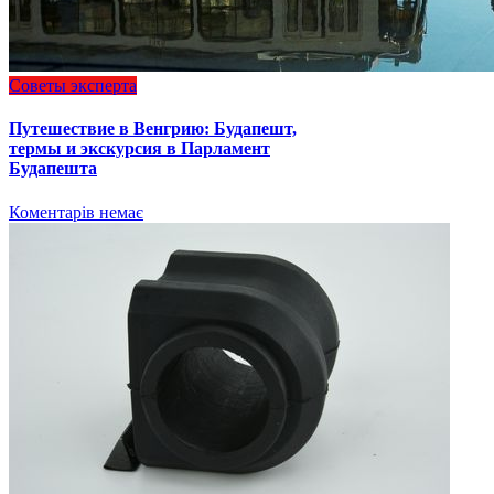
Советы эксперта
Путешествие в Венгрию: Будапешт,
термы и экскурсия в Парламент
Будапешта
Коментарів немає