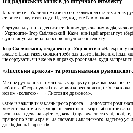
Від радянських мішків до штучного інтелекту
Історично в «Укрпошті» газети сортувалися на старих лініях р
ставите пачку газет сюди і їдете, кидаєте їх в мішки».
Сортувальну лінію для газет та інших друкованих медіа, якою к
«Укрпошти» Ігор Смілянський. Каже, нині цей агрегат тут збе
функціонує машина на основі штучного інтелекту.
Ігор Смілянський, гендиректор «Укрпошти»:
«На екрані у оп
кладе стільки газет, скільки треба для цього відділення, і далі я
ще сортувати, чи вже на відправку, робот знає, куди відправит
«Листовий дракон» та розпізнавання рукописного
Менше ручної праці і контроль маршруту в режимі реального 
роботизації торкнувся і письмової кореспонденції. Операторка
новим «колегою» — «Листовим драконом».
Одне із важливих завдань цього робота — допомогти розпізна
моментально зчитує, якщо це електронна марка або штрих-код.
розпізнає індекс нагорі та одразу відправляє листа у відповідну
працює по всій Україні. За словами Смілянського, відтепер ус
до відділень і адресатів.