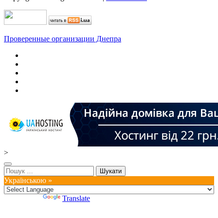
Проверенные организации Днепра
>
Пошук:
Українською »
Powered by
Translate