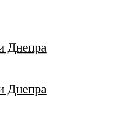
и Днепра
и Днепра