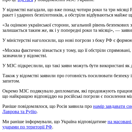
У відомстві нагадали, що вже понад чотири роки та три місяці Р
ракет і ударних безпілотників, а обстріли відбуваються майже 
«За оцінкою української сторони, загальний рівень безпекових з
залишається таким же, як і у попередні роки та місяці», — заяв
У міністерстві наголосили, що нові погрози з боку РФ є формо
«Москва фактично зізнається у тому, що її обстріли спрямовані
зазначили у відомстві.
У МЗС підкреслили, що такі заяви можуть бути використані як 
Також у відомстві заявили про готовність посилювати безпеку і
запитом.
Окремо МЗС подякувало дипломатам, які продовжують працювати
що найкращою відповіддю на російські погрози є посилення мі
Раніше повідомлялося, що Росія заявила про
намір завдавати си
Лаврова та Рубіо
.
Ми раніше інформували, що Україна відповідатиме
на масовані
ударами по території РФ
.