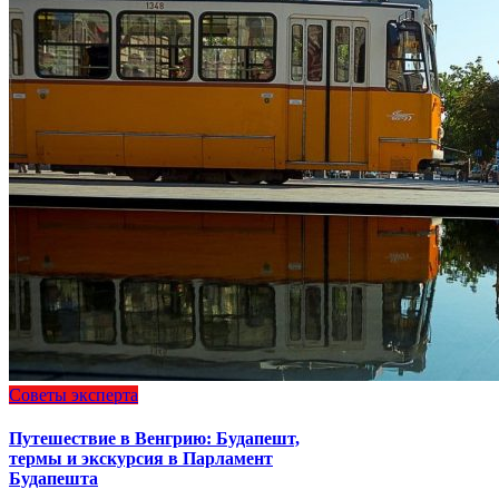
Советы эксперта
Путешествие в Венгрию: Будапешт,
термы и экскурсия в Парламент
Будапешта