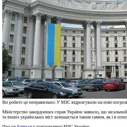
Ви робите це неправильно: У МЗС відреагували на нові погрози
Міністерство закордонних справ України заявило, що загальний
та інших українських міст залишається таким самим, як і в попер
Про це
йдеться
у повідомленні МЗС України.