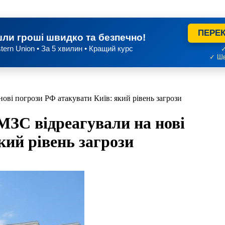
ПЕРЕК
ли гроші швидко та безпечно!
tern Union • За 5 хвилин • Кращий курс
✓
✓ Шв
ові погрози РФ атакувати Київ: який рівень загрози
МЗС відреагували на нові
кий рівень загрози