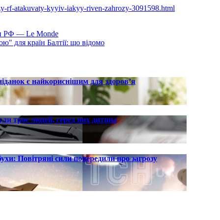
ozy-rf-atakuvaty-kyyiv-iakyy-riven-zahrozy-3091598.html
ари РФ — Le Monde
ю" для країн Балтії: що відомо
ніданок є найкориснішим для здоров’я
ли троє людей, серед них дитина
хи: Повітряні сили попередили про загрозу