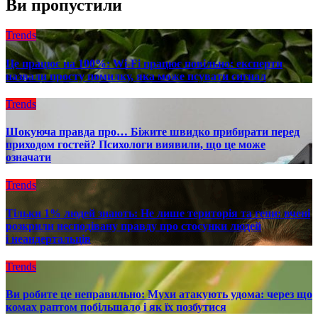
Ви пропустили
Trends
Це працює на 100%: Wi-Fi працює повільно: експерти
назвали просту помилку, яка може псувати сигнал
Trends
Шокуюча правда про… Біжите швидко прибирати перед
приходом гостей? Психологи виявили, що це може
означати
Trends
Тільки 1% людей знають: Не лише територія та гени: вчені
розкрили несподівану правду про стосунки людей
і неандертальців
Trends
Ви робите це неправильно: Мухи атакують удома: через що
комах раптом побільшало і як їх позбутися