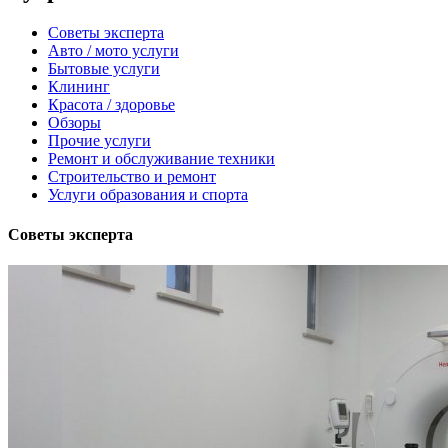
Советы эксперта
Авто / мото услуги
Бытовые услуги
Клининг
Красота / здоровье
Обзоры
Прочие услуги
Ремонт и обслуживание техники
Строительство и ремонт
Услуги образования и спорта
Советы эксперта