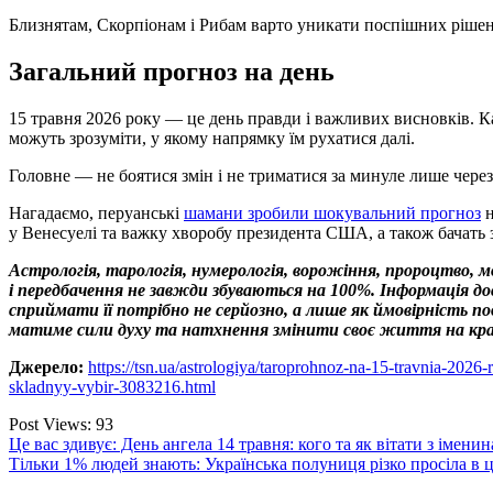
Близнятам, Скорпіонам і Рибам варто уникати поспішних рішен
Загальний прогноз на день
15 травня 2026 року — це день правди і важливих висновків. Ка
можуть зрозуміти, у якому напрямку їм рухатися далі.
Головне — не боятися змін і не триматися за минуле лише через
Нагадаємо, перуанські
шамани зробили шокувальний прогноз
н
у Венесуелі та важку хворобу президента США, а також бачать з
Астрологія, тарологія, нумерологія, ворожіння, пророцтво, 
і передбачення не завжди збуваються на 100%. Інформація 
сприймати її потрібно не серйозно, а лише як ймовірність 
матиме сили духу та натхнення змінити своє життя на кр
Джерело:
https://tsn.ua/astrologiya/taroprohnoz-na-15-travnia-202
skladnyy-vybir-3083216.html
Post Views:
93
Навігація
Це вас здивує: День ангела 14 травня: кого та як вітати з імени
Тільки 1% людей знають: Українська полуниця різко просіла в ц
записів