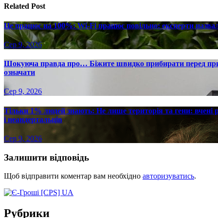
Related Post
Це працює на 100%: Wi-Fi працює повільно: експерти назва
Сер 9, 2026
Шокуюча правда про… Біжите швидко прибирати перед при
означати
Сер 9, 2026
Тільки 1% людей знають: Не лише територія та гени: вчені 
і неандертальців
Сер 9, 2026
Залишити відповідь
Щоб відправити коментар вам необхідно
авторизуватись
.
Рубрики