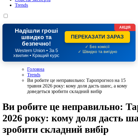
Trends
АКЦІЯ
Надішли гроші
швидко та
ПЕРЕКАЗАТИ ЗАРАЗ
безпечно!
✓ Без комісії
Western Union • За 5
✓ Швидко та вигідно
хвилин • Кращий курс
Головна
Trends
Ви робите це неправильно: Таропрогноз на 15
травня 2026 року: кому доля дасть шанс, а кому
доведеться зробити складний вибір
Ви робите це неправильно: Та
2026 року: кому доля дасть ша
зробити складний вибір