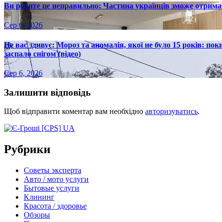
Ви робите це неправильно: Частина українців зможе отрима
Сер 6, 2026
Це вас здивує: Мороз та аномалія, якої не було 15 років: пок
заспало снігом (відео)
Сер 6, 2026
Залишити відповідь
Щоб відправити коментар вам необхідно
авторизуватись
.
Рубрики
Советы эксперта
Авто / мото услуги
Бытовые услуги
Клининг
Красота / здоровье
Обзоры