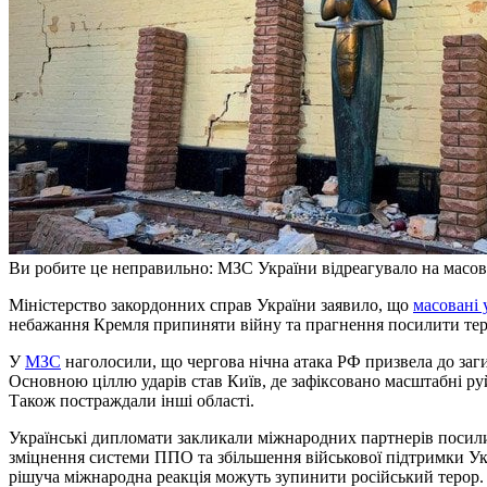
Ви робите це неправильно: МЗС України відреагувало на масов
Міністерство закордонних справ України заявило, що
масовані 
небажання Кремля припиняти війну та прагнення посилити тер
У
МЗС
наголосили, що чергова нічна атака РФ призвела до заги
Основною ціллю ударів став Київ, де зафіксовано масштабні ру
Також постраждали інші області.
Українські дипломати закликали міжнародних партнерів посилит
зміцнення системи ППО та збільшення військової підтримки Укр
рішуча міжнародна реакція можуть зупинити російський терор.