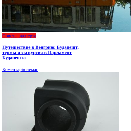
Советы эксперта
Путешествие в Венгрию: Будапешт,
термы и экскурсия в Парламент
Будапешта
Коментарів немає