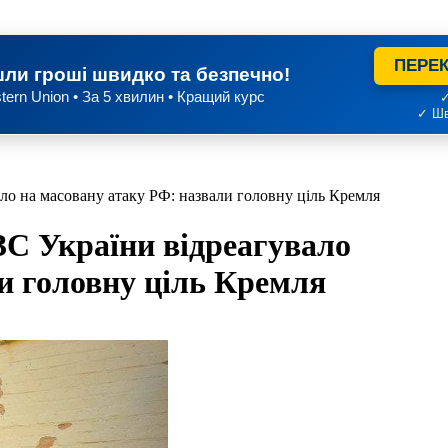
ПЕРЕК
ли гроші швидко та безпечно!
tern Union • За 5 хвилин • Кращий курс
✓
✓ Шв
ло на масовану атаку РФ: назвали головну ціль Кремля
ЗС України відреагувало
и головну ціль Кремля