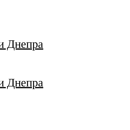
и Днепра
и Днепра