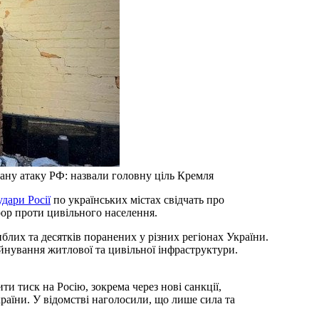
ану атаку РФ: назвали головну ціль Кремля
удари Росії
по українських містах свідчать про
ор проти цивільного населення.
блих та десятків поранених у різних регіонах України.
йнування житлової та цивільної інфраструктури.
и тиск на Росію, зокрема через нові санкції,
аїни. У відомстві наголосили, що лише сила та