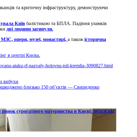
шканців та критичну інфраструктуру, демонструючи
кувала Київ
балістикою та БПЛА. Падіння уламків
аки
дві людини загинули.
 МЗС, опери, музеї, монастирі,
а також
історична
інг в центрі Києва.
sovanu-ataku-rf-nazvaly-holovnu-tsil-kremlia-3090827.html
ли вибухи
пошкоджено близько 150 об’єктів — Свириденко
инок сурогатного материнства в Києві: деталі від