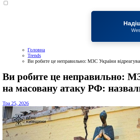
Надіш
Wes
Головна
Trends
Ви робите це неправильно: МЗС України відреагува
Ви робите це неправильно: М
на масовану атаку РФ: назвал
Тра 25, 2026