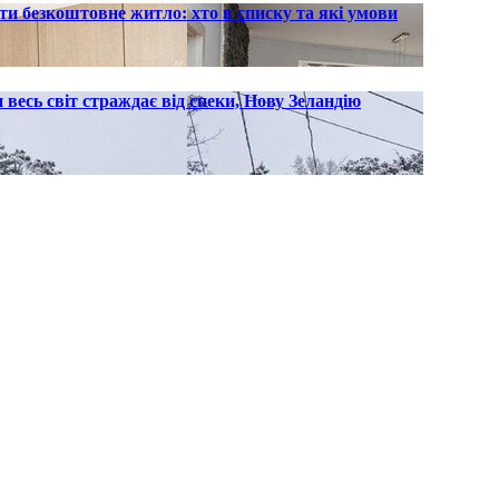
ти безкоштовне житло: хто в списку та які умови
и весь світ страждає від спеки, Нову Зеландію