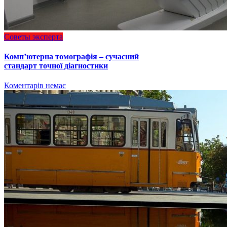
Советы эксперта
Комп’ютерна томографія – сучасний
стандарт точної діагностики
Коментарів немає