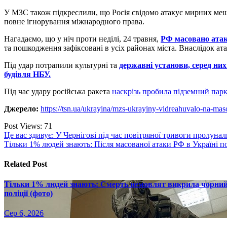
У МЗС також підкреслили, що Росія свідомо атакує мирних ме
повне ігнорування міжнародного права.
Нагадаємо, що у ніч проти неділі, 24 травня,
РФ масовано ата
та пошкодження зафіксовані в усіх районах міста. Внаслідок ат
Під
удар потрапили культурні та
державні установи, серед них
будівля НБУ.
Під час удару російська ракета
наскрізь пробила підземний парк
Джерело:
https://tsn.ua/ukrayina/mzs-ukrayiny-vidreahuvalo-na-ma
Post Views:
71
Навігація
Це вас здивує: У Чернігові під час повітряної тривоги пролуна
Тільки 1% людей знають: Після масованої атаки РФ в Україні 
записів
Related Post
Тільки 1% людей знають: Смерть немовлят викрила чорний р
поліції (фото)
Сер 6, 2026