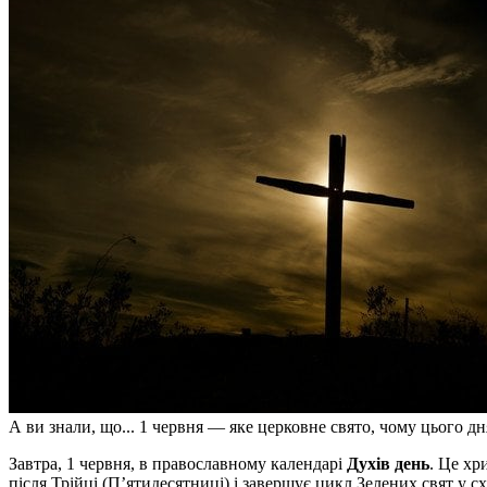
А ви знали, що... 1 червня — яке церковне свято, чому цього д
Завтра, 1 червня, в православному календарі
Духів день
. Це хр
після Трійці (П’ятидесятниці) і завершує цикл Зелених свят у с