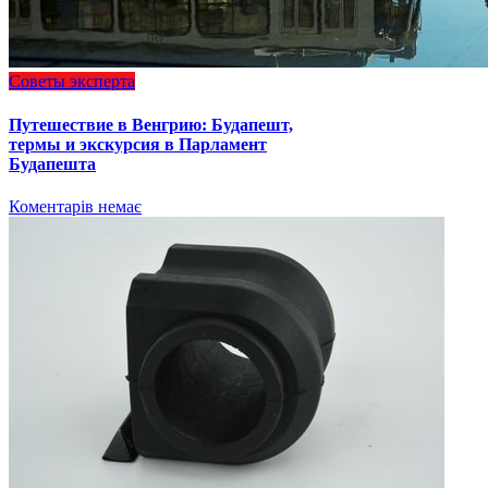
Советы эксперта
Путешествие в Венгрию: Будапешт,
термы и экскурсия в Парламент
Будапешта
Коментарів немає