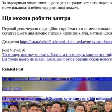
За народними уявленнями, цього дня не радять ставити паркани 
може накликати небезпеку у вигляді пожежі.
Що можна робити завтра
Перший день червня традиційно сприймається як межа входження
скуштує цього дня жменю перших червневих ягід, матиме щасли
Джерело:
https://tsn.ua/other/1-chervnia-iake-tserkovne-sviato-c
Post Views:
91
Навігація
Таємниця, про яку мовчать: Борги за газ можуть виникати нізв
Ви точно цього не знали: Козацький рух в Україні обрав новог
записів
Related Post
Це працює на 100%: Куба опинилася під новими санкціями С
Сер 7, 2026
Шокуюча правда про… РФ знову хоче кинути в бій війська 
загрозою