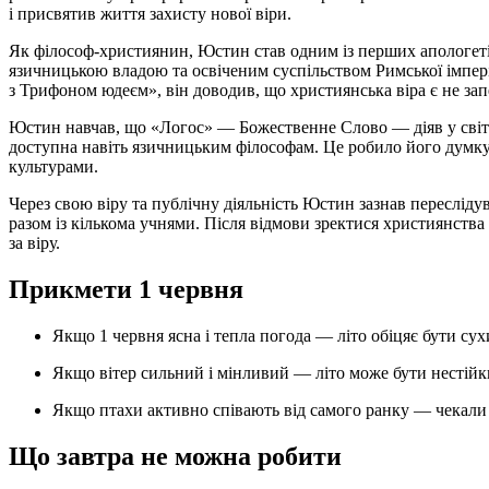
і присвятив життя захисту нової віри.
Як філософ-християнин, Юстин став одним із перших апологеті
язичницькою владою та освіченим суспільством Римської імперії
з Трифоном юдеєм», він доводив, що християнська віра є не з
Юстин навчав, що «Логос» — Божественне Слово — діяв у світі 
доступна навіть язичницьким філософам. Це робило його думку
культурами.
Через свою віру та публічну діяльність Юстин зазнав пересліду
разом із кількома учнями. Після відмови зректися християнства 
за віру.
Прикмети 1 червня
Якщо 1 червня ясна і тепла погода — літо обіцяє бути су
Якщо вітер сильний і мінливий — літо може бути нестійк
Якщо птахи активно співають від самого ранку — чекали 
Що завтра не можна робити