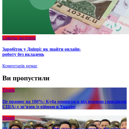
Советы эксперта
Заробіток у Дніпрі: як знайти онлайн-
роботу без вкладень
Коментарів немає
Ви пропустили
Trends
Це працює на 100%: Куба опинилася під новими санкціями
США: є зв’язок із війною в Україні
Trends