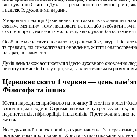
вшануванню Святого Духа — третьої іпостасі Святої Трійці, яка
і наділяє їх духовними дарами.
У народній традиції Духів день сприймався як особливий і наві
святкує іменини», тому працювати на полі або турбувати ґрун
фізичної праці, натомість молилися, відвідували богослужіння т
Особливе місце свято посідало в українській культурі. Після зе
та травами, які символізували оновлення, життя і благословення.
негараздів і злих сил.
Духів день також асоціюється з ідеєю духовного оновлення лю
чистоту помислів і силу віри, яка, за християнським розумінням,
Церковне свято 1 червня — день пам’я
Філософа та інших
Юстин народився приблизно на початку II століття в місті Флав
в язичницькій родині. Отримавши класичну грецьку освіту, він 
перипатетиків, піфагорійців і платоніків. Проте жодна з них не
життя.
Його духовний пошук привів до християнства. За переказами, ви
розповів йому про пророків і Христа як про справжнє втіленн