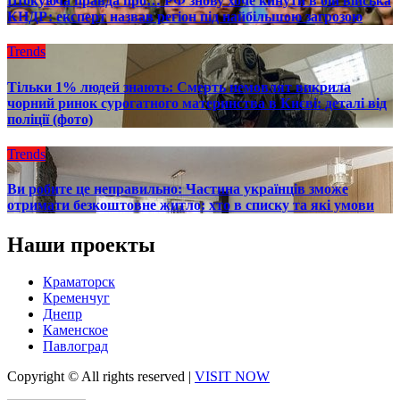
Шокуюча правда про… РФ знову хоче кинути в бій війська
КНДР: експерт назвав регіон під найбільшою загрозою
Trends
Тільки 1% людей знають: Смерть немовлят викрила
чорний ринок сурогатного материнства в Києві: деталі від
поліції (фото)
Trends
Ви робите це неправильно: Частина українців зможе
отримати безкоштовне житло: хто в списку та які умови
Наши проекты
Краматорск
Кременчуг
Днепр
Каменское
Павлоград
Copyright © All rights reserved
|
VISIT NOW