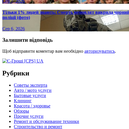
Сер 7, 2026
Тільки 1% людей знають: Смерть немовлят викрила чорний р
поліції (фото)
Сер 6, 2026
Залишити відповідь
Щоб відправити коментар вам необхідно
авторизуватись
.
Рубрики
Советы эксперта
Авто / мото услуги
Бытовые услуги
Клининг
Красота / здоровье
Обзоры
Прочие услуги
Ремонт и обслуживание техники
Строительство и ремонт