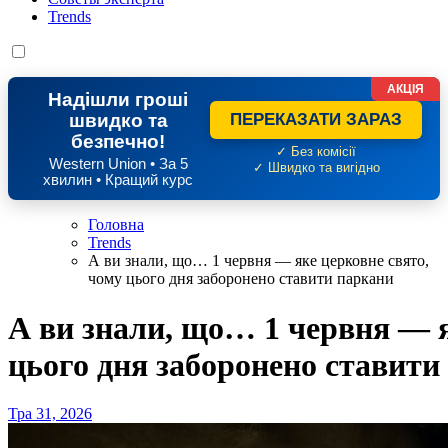
Trends
АКЦІЯ
Надішли гроші
швидко та
ПЕРЕКАЗАТИ ЗАРАЗ
безпечно!
✓ Без комісії
Western Union • За 5
✓ Швидко та вигідно
хвилин • Кращий курс
Головна
Trends
А ви знали, що… 1 червня — яке церковне свято,
чому цього дня заборонено ставити паркани
А ви знали, що… 1 червня — я
цього дня заборонено ставити
Тра 31, 2026