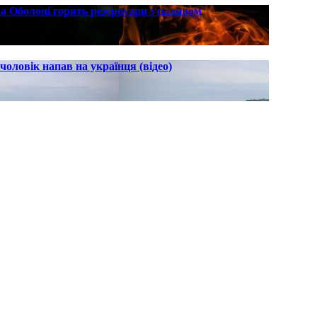
на Оболоні горять резервуари з паливом
оловік напав на українця (відео)