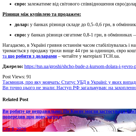
євро:
залежатиме від світового співвідношення євро/долар
Різниця між купівлею та продажем:
долар:
у банках різниця складе до 0,5–0,6 грн, в обмінник
євро:
у банках різниця сягатиме 0,8-1 грн, в обмінниках —
Нагадаємо, в Україні гривня останнім часом стабілізувалась і 
тримається у продажу трохи вище 44 грн за одиницю, євро кош
та
що робити з доларами
– читайте у матеріалі ТСН.ua.
Джерело:
https://tsn.ua/groshi/shcho-bude-z-kursom-dolara-i-yevr
Post Views:
91
Навігація
Таємниця, про яку мовчать: Статус УБД в Україні: у яких випа
Ви точно цього не знали: Наступ РФ загальмував: на захоплен
записів
Related Post
Ви робите це неправильно: По Києву могли застосувати близ
попередив про нову загрозу
Сер 8, 2026