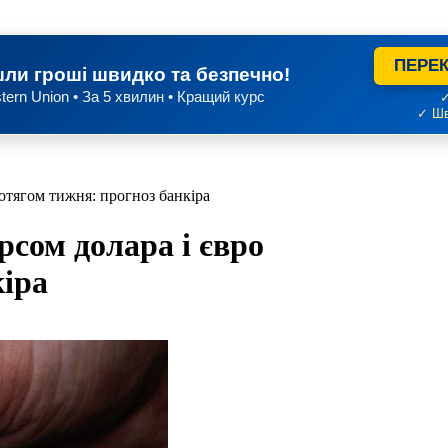
ПЕРЕК
ли гроші швидко та безпечно!
tern Union • За 5 хвилин • Кращий курс
✓
✓ Шв
отягом тижня: прогноз банкіра
рсом долара і євро
кіра