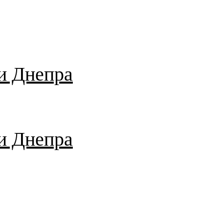
и Днепра
и Днепра