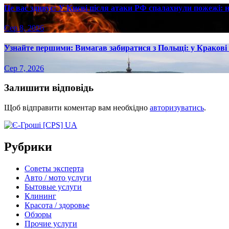
Це вас здивує: У Києві після атаки РФ спалахнули пожежі: 
Сер 8, 2026
Узнайте першими: Вимагав забиратися з Польщі: у Кракові ч
Сер 7, 2026
Залишити відповідь
Щоб відправити коментар вам необхідно
авторизуватись
.
Рубрики
Советы эксперта
Авто / мото услуги
Бытовые услуги
Клининг
Красота / здоровье
Обзоры
Прочие услуги