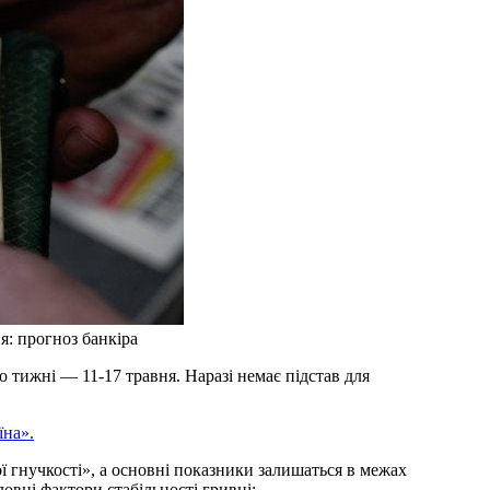
я: прогноз банкіра
 тижні — 11-17 травня. Наразі немає підстав для
їна».
гнучкості», а основні показники залишаться в межах
овні фактори стабільності гривні: