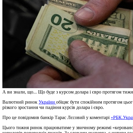
А ви знали, що... Що буде з курсом долара і євро протягом тижн
Валютний ринок
України
обіцяє бути спокійним протягом цього
різкого зростання чи падіння курсів долара і євро.
Про це повідомив банкір Тарас Лєсовий у коментарі
«РБК.Укра
Цього тижня ринок працюватиме у звичному режимі «керованої 
коридорів попередніх тижнів. За словами експерта, є чотири гол