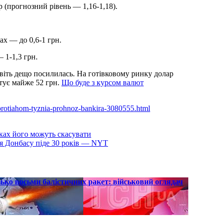
 (прогнозний рівень — 1,16-1,18).
ах — до 0,6-1 грн.
 1-1,3 грн.
навіть дещо посилилась. На готівковому ринку долар
тує майже 52 грн.
Що буде з курсом валют
o-protiahom-tyznia-prohnoz-bankira-3080555.html
дках його можуть скасувати
ня Донбасу піде 30 років — NYT
ько восьми балістичних ракет: військовий оглядач