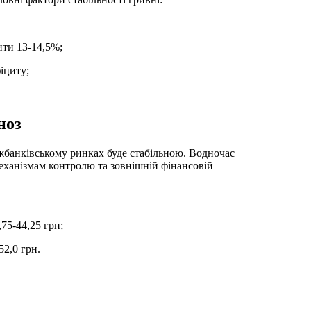
зити 13-14,5%;
іциту;
ноз
іжбанківському ринках буде стабільною. Водночас
ханізмам контролю та зовнішній фінансовій
75-44,25 грн;
52,0 грн.