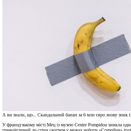
А ви знали, що... Скандальний банан за 6 млн євро знову зник 
У французькому місті Мец із музею Centre Pompidou зникла одна з найвідоміших арт-інсталяцій сучасності — банан,
прикріплений до стіни скотчем у межах роботи «Comedian» іта