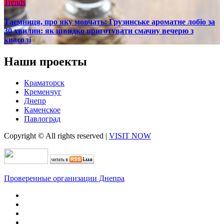
Trends
Таємниця, про яку мовчать: Грузинське ароматне лобіо за
30 хвилин: як швидко приготувати смачну вечерю з
квасолі
Наши проекты
Краматорск
Кременчуг
Днепр
Каменское
Павлоград
Copyright © All rights reserved
|
VISIT NOW
Проверенные организации Днепра