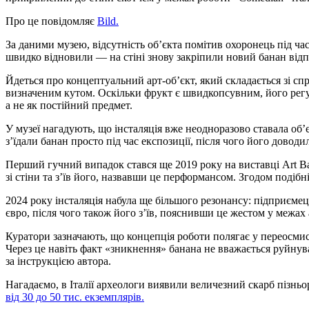
Про це повідомляє
Вild.
За даними музею, відсутність об’єкта помітив охоронець під час
швидко відновили — на стіні знову закріпили новий банан відп
Йдеться про концептуальний арт-об’єкт, який складається зі сп
визначеним кутом. Оскільки фрукт є швидкопсувним, його регуля
а не як постійний предмет.
У музеї нагадують, що інсталяція вже неодноразово ставала об’єк
з’їдали банан просто під час експозиції, після чого його довод
Перший гучний випадок стався ще 2019 року на виставці Art Ba
зі стіни та з’їв його, назвавши це перформансом. Згодом подіб
2024 року інсталяція набула ще більшого резонансу: підприєме
євро, після чого також його з’їв, пояснивши це жестом у межах 
Куратори зазначають, що концепція роботи полягає у переосмис
Через це навіть факт «зникнення» банана не вважається руйну
за інструкцією автора.
Нагадаємо, в Італії археологи виявили величезний скарб пізнь
від 30 до 50 тис. екземплярів.