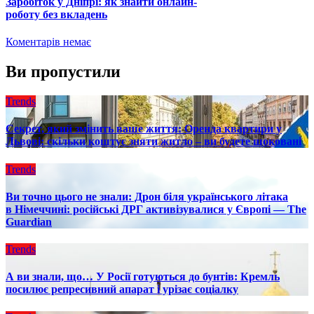
Заробіток у Дніпрі: як знайти онлайн-
роботу без вкладень
Коментарів немає
Ви пропустили
Trends
Секрет, який змінить ваше життя: Оренда квартири у
Львові: скільки коштує зняти житло – ви будете шоковані
Trends
Ви точно цього не знали: Дрон біля українського літака
в Німеччині: російські ДРГ активізувалися у Європі — The
Guardian
Trends
А ви знали, що… У Росії готуються до бунтів: Кремль
посилює репресивний апарат і урізає соціалку