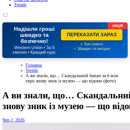
Trends
АКЦІЯ
Надішли гроші
швидко та
ПЕРЕКАЗАТИ ЗАРАЗ
безпечно!
✓ Без комісії
Western Union • За 5
✓ Швидко та вигідно
хвилин • Кращий курс
Головна
Trends
А ви знали, що… Скандальний банан за 6 млн
євро знову зник із музею — що відомо (фото)
А ви знали, що… Скандальний
знову зник із музею — що відо
Чер 1, 2026