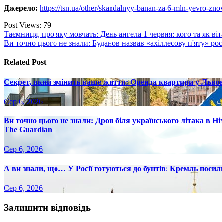
Джерело:
https://tsn.ua/other/skandalnyy-banan-za-6-mln-yevro-z
Post Views:
79
Навігація
Таємниця, про яку мовчать: День ангела 1 червня: кого та як ві
Ви точно цього не знали: Буданов назвав «ахіллесову п'яту» ро
записів
Related Post
Секрет, який змінить ваше життя: Оренда квартири у Львов
Сер 6, 2026
Ви точно цього не знали: Дрон біля українського літака в Н
The Guardian
Сер 6, 2026
А ви знали, що… У Росії готуються до бунтів: Кремль посилю
Сер 6, 2026
Залишити відповідь