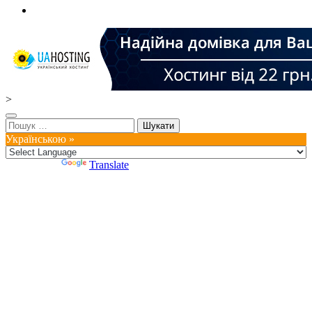
>
Пошук:
Українською »
Powered by
Translate