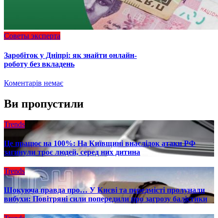
Советы эксперта
Заробіток у Дніпрі: як знайти онлайн-
роботу без вкладень
Коментарів немає
Ви пропустили
Trends
Це працює на 100%: На Київщині внаслідок атаки РФ
загинули троє людей, серед них дитина
Trends
Шокуюча правда про… У Києві та передмісті пролунали
вибухи: Повітряні сили попередили про загрозу балістики