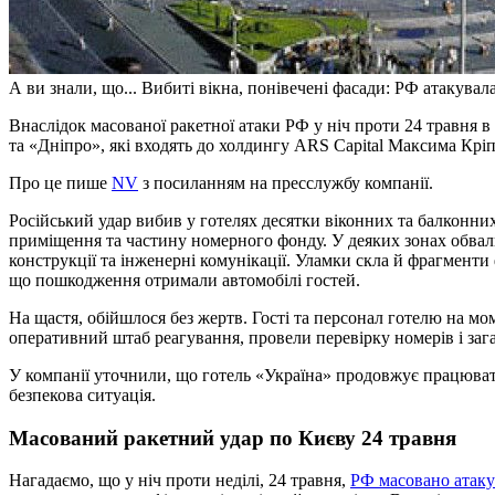
А ви знали, що... Вибиті вікна, понівечені фасади: РФ атакувал
Внаслідок масованої ракетної атаки РФ у ніч проти 24 травня в
та «Дніпро», які входять до холдингу ARS Capital Максима Крі
Про це пише
NV
з посиланням на пресслужбу компанії.
Російський удар вибив у готелях десятки віконних та балконни
приміщення та частину номерного фонду. У деяких зонах обвал
конструкції та інженерні комунікації. Уламки скла й фрагменти 
що пошкодження отримали автомобілі гостей.
На щастя, обійшлося без жертв. Гості та персонал готелю на мо
оперативний штаб реагування, провели перевірку номерів і зага
У компанії уточнили, що готель «Україна» продовжує працюват
безпекова ситуація.
Масований ракетний удар по Києву 24 травня
Нагадаємо, що у ніч проти неділі, 24 травня,
РФ масовано атаку