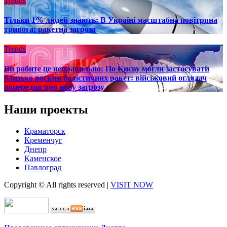
Trends
Тільки 1% людей знають: В Україні масштабна повітряна
тривога: ракетна загроза
Trends
Ви робите це неправильно: По Києву могли застосувати
близько восьми балістичних ракет: військовий оглядач
попередив про нову загрозу
Наши проекты
Краматорск
Кременчуг
Днепр
Каменское
Павлоград
Copyright © All rights reserved
|
VISIT NOW