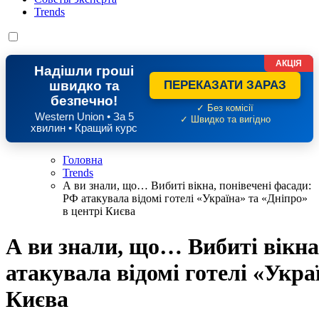
Trends
АКЦІЯ
Надішли гроші
швидко та
ПЕРЕКАЗАТИ ЗАРАЗ
безпечно!
✓ Без комісії
Western Union • За 5
✓ Швидко та вигідно
хвилин • Кращий курс
Головна
Trends
А ви знали, що… Вибиті вікна, понівечені фасади:
РФ атакувала відомі готелі «Україна» та «Дніпро»
в центрі Києва
А ви знали, що… Вибиті вікна
атакувала відомі готелі «Укра
Києва