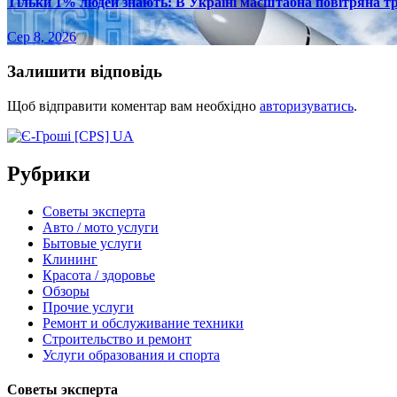
Тільки 1% людей знають: В Україні масштабна повітряна тр
Сер 8, 2026
Залишити відповідь
Щоб відправити коментар вам необхідно
авторизуватись
.
Рубрики
Советы эксперта
Авто / мото услуги
Бытовые услуги
Клининг
Красота / здоровье
Обзоры
Прочие услуги
Ремонт и обслуживание техники
Строительство и ремонт
Услуги образования и спорта
Советы эксперта