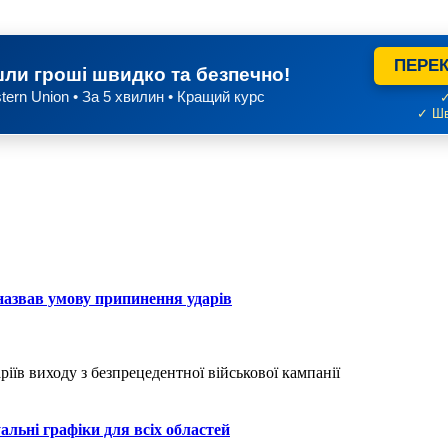
ПЕРЕК
ли гроші швидко та безпечно!
tern Union • За 5 хвилин • Кращий курс
✓
✓ Шв
 назвав умову припинення ударів
альні графіки для всіх областей