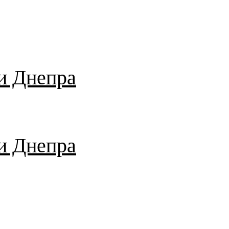
и Днепра
и Днепра