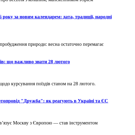
оку за новим календарем: дата, традиції, народні
ів: що важливо знати 28 лютого
фтопровід "Дружба": як реагують в Україні та ЄС