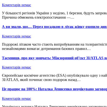
Коментарів немає
У більшості регіонів України у неділю, 1 березня, будуть запроваджені графіки погодинних відключень світла.
Причина обмежень електропостачання —…
А ви знали, що… Перед посадкою в літак жінку охопило дивн
Коментарів немає
Подорожі літаком часто стають випробуванням на толерантність, адже перебування у замкнутому просторі з
незнайомцями вимагає дотримання базових правил…
Таємниця, про яку мовчать: Міжзоряний об’єкт 3I/ATLAS 
Коментарів немає
Європейське космічне агентство (ESА) опублікувало одну з найкращих фотографій загадкового міжзоряного об’єкта
3I/ATLAS, який починає свою подорож назад…
Це працює на 100%: Наталка Денисенко неочікувано загово
Коментарів немає
Українська акторка Наталка Денисенко неочікувано заговорила про весілля з коханим, манекенником Юрієм