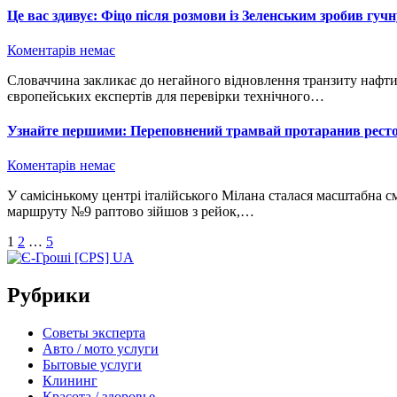
Це вас здивує: Фіцо після розмови із Зеленським зробив гуч
Коментарів немає
Словаччина закликає до негайного відновлення транзиту нафти через територію України та пропонує залучити
європейських експертів для перевірки технічного…
Узнайте першими: Переповнений трамвай протаранив ресто
Коментарів немає
У самісінькому центрі італійського Мілана сталася масштабна смертельна аварія. Переповнений пасажирами трамвай
маршруту №9 раптово зійшов з рейок,…
Пагінація
1
2
…
5
записів
Рубрики
Советы эксперта
Авто / мото услуги
Бытовые услуги
Клининг
Красота / здоровье