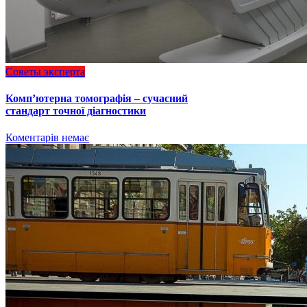
Советы эксперта
Комп’ютерна томографія – сучасний
стандарт точної діагностики
Коментарів немає