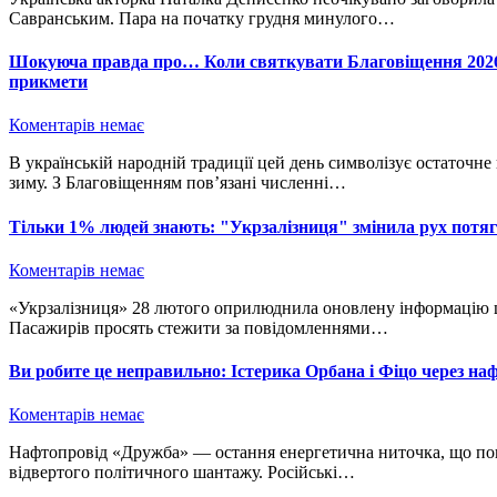
Савранським. Пара на початку грудня минулого…
Шокуюча правда про… Коли святкувати Благовіщення 2026 р
прикмети
Коментарів немає
В українській народній традиції цей день символізує остаточне пробудження природи: весна остаточно перемагає
зиму. З Благовіщенням пов’язані численні…
Тільки 1% людей знають: "Укрзалізниця" змінила рух потяг
Коментарів немає
«Укрзалізниця» 28 лютого оприлюднила оновлену інформацію щодо курсування поїздів станом на 28 лютого.
Пасажирів просять стежити за повідомленнями…
Ви робите це неправильно: Істерика Орбана і Фіцо через на
Коментарів немає
Нафтопровід «Дружба» — остання енергетична ниточка, що пов’язує Москву з Європою — став інструментом
відвертого політичного шантажу. Російські…