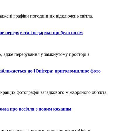
е передчуття і недарма: що було потім
наближається до Юпітера: приголомшливе фото
рила про весілля з новим коханим