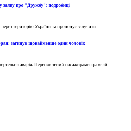
ну заяву про "Дружбу": подробиці
ран: загинув щонайменше один чоловік