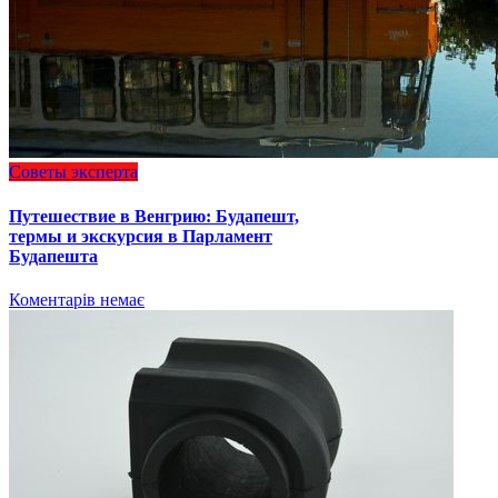
Советы эксперта
Путешествие в Венгрию: Будапешт,
термы и экскурсия в Парламент
Будапешта
Коментарів немає