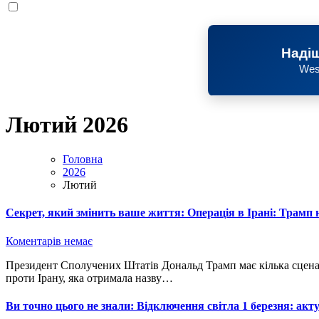
Надіш
Wes
Лютий 2026
Головна
2026
Лютий
Секрет, який змінить ваше життя: Операція в Ірані: Трамп
Коментарів немає
Президент Сполучених Штатів Дональд Трамп має кілька сценаріїв виходу з безпрецедентної військової кампанії
проти Ірану, яка отримала назву…
Ви точно цього не знали: Відключення світла 1 березня: акту