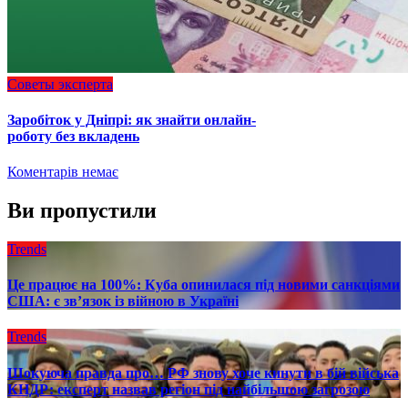
Советы эксперта
Заробіток у Дніпрі: як знайти онлайн-
роботу без вкладень
Коментарів немає
Ви пропустили
Trends
Це працює на 100%: Куба опинилася під новими санкціями
США: є зв’язок із війною в Україні
Trends
Шокуюча правда про… РФ знову хоче кинути в бій війська
КНДР: експерт назвав регіон під найбільшою загрозою