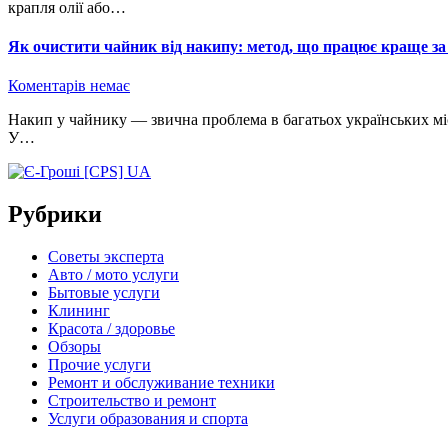
крапля олії або…
Як очистити чайник від накипу: метод, що працює краще за
Коментарів немає
Накип у чайнику — звична проблема в багатьох українських містах, особливо там, де вода має підвищену жорсткість.
У…
Рубрики
Советы эксперта
Авто / мото услуги
Бытовые услуги
Клининг
Красота / здоровье
Обзоры
Прочие услуги
Ремонт и обслуживание техники
Строительство и ремонт
Услуги образования и спорта