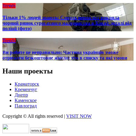
Trends
Тільки 1% людей знають: Смерть немовлят викрила
чорний ринок сурогатного материнства в Києві: деталі від
поліції (фото)
Trends
Ви робите це неправильно: Частина українців зможе
отримати безкоштовне житло: хто в списку та які умови
Наши проекты
Краматорск
Кременчуг
Днепр
Каменское
Павлоград
Copyright © All rights reserved
|
VISIT NOW