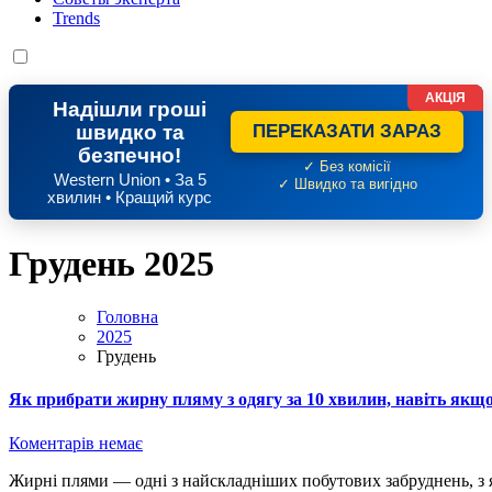
Trends
АКЦІЯ
Надішли гроші
швидко та
ПЕРЕКАЗАТИ ЗАРАЗ
безпечно!
✓ Без комісії
Western Union • За 5
✓ Швидко та вигідно
хвилин • Кращий курс
Грудень 2025
Головна
2025
Грудень
Як прибрати жирну пляму з одягу за 10 хвилин, навіть якщо
Коментарів немає
Жирні плями — одні з найскладніших побутових забруднень, з якими стикається кожна людина. Навіть маленька