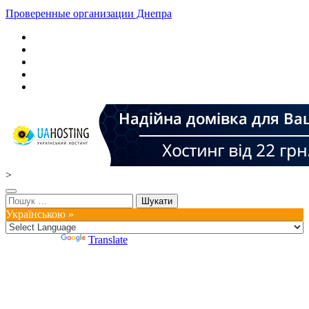
Проверенные организации Днепра
>
Пошук:
Українською »
Powered by
Translate