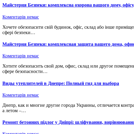
Майстерня Безпеки: комплексна охорона вашого дому, офісу
Коментарів немає
Хочете обезопасити свій будинок, офіс, склад або інше приміщення? Майстерня Безпеки – ваш надійний партнер у
сфері безпеки…
Майстерня Безпеки: комплексная защита вашего дома, офис
Коментарів немає
Хотите обезопасить свой дом, офис, склад или другое помещение? Майстерня Безпеки – ваш надежный партнер в
сфере безопасности…
Виды утеплителей в Днепре: Полный гид для выбора
Коментарів немає
Днепр, как и многие другие города Украины, отличается контрастным климатом. Зимой здесь царит морозная погода,
а летом –…
Ремонт бетонних підлог у Дніпрі: шліфування, вирівнюванн
Коментарів немає