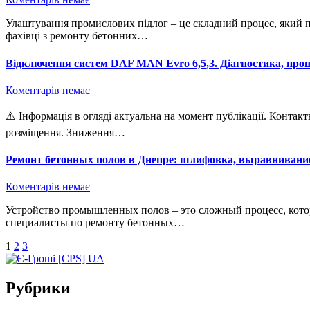
Улаштування промислових підлог – це складний процес, який потребує спеціальних знань та досвіду. Досвідчені
фахівці з ремонту бетонних…
Відключення систем DAF MAN Evro 6,5,3. Діагностика, про
Коментарів немає
⚠️ Інформація в огляді актуальна на момент публікації. Контактні дані видалено у зв’язку із завершенням терміну
розміщення. Зниження…
Ремонт бетонных полов в Днепре: шлифовка, выравнивани
Коментарів немає
Устройство промышленных полов – это сложный процесс, который требует специальных знаний и опыта. Опытные
специалисты по ремонту бетонных…
Пагінація
1
2
3
записів
Рубрики