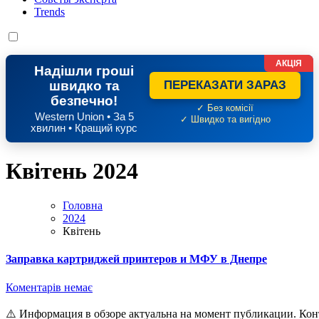
Trends
АКЦІЯ
Надішли гроші
швидко та
ПЕРЕКАЗАТИ ЗАРАЗ
безпечно!
✓ Без комісії
Western Union • За 5
✓ Швидко та вигідно
хвилин • Кращий курс
Квітень 2024
Головна
2024
Квітень
Заправка картриджей принтеров и МФУ в Днепре
Коментарів немає
⚠️ Информация в обзоре актуальна на момент публикации. Контактные данные удалены в связи с окончанием срока