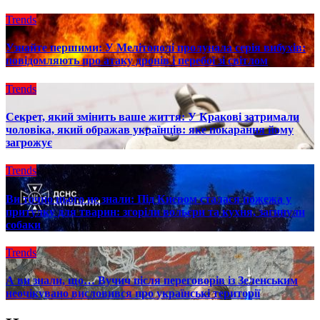
Trends
Узнайте першими: У Мелітополі пролунала серія вибухів:
повідомляють про атаку дронів і перебої зі світлом
Trends
Секрет, який змінить ваше життя: У Кракові затримали
чоловіка, який ображав українців: яке покарання йому
загрожує
Trends
Ви точно цього не знали: Під Києвом сталася пожежа у
притулку для тварин: згоріли вольєри та кухня, загинули
собаки
Trends
А ви знали, що… Вучич після переговорів із Зеленським
неочікувано висловився про українські території